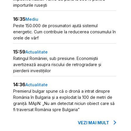
importurile rusești
16:35
Mediu
Peste 150.000 de prosumatori ajută sistemul
energetic. Cum contribuie la reducerea consumului în
orele de vârf
15:59
Actualitate
Ratingul României, sub presiune. Economiștii
avertizează asupra riscului de retrogradare și
pierderii investițiilor
14:36
Actualitate
Premierul bulgar spune că o dronă a intrat dinspre
România în Bulgaria și a explodat la 100 de metri de
graniță. MApN: „Nu am detectat niciun obiect care să
fi traversat România spre Bulgaria”
VEZI MAI MULT