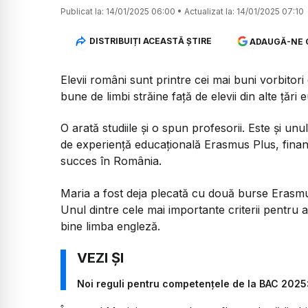
Publicat la:
14/01/2025 06:00
•
Actualizat la:
14/01/2025 07:10
DISTRIBUIȚI ACEASTĂ ȘTIRE
ADAUGĂ-NE 
Elevii români sunt printre cei mai buni vorbitori
bune de limbi străine față de elevii din alte țări
O arată studiile și o spun profesorii. Este și u
de experiență educațională Erasmus Plus, finan
succes în România.
Maria a fost deja plecată cu două burse Erasmus
Unul dintre cele mai importante criterii pentru
bine limba engleză.
Noi reguli pentru competențele de la BAC 2025: E