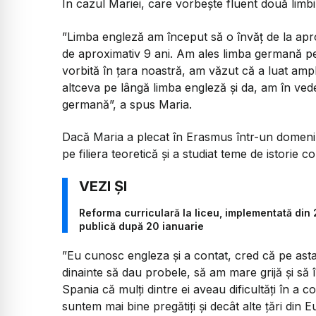
În cazul Mariei, care vorbește fluent două limbi
”
Limba engleză am început să o învăț de la apro
de aproximativ 9 ani. Am ales limba germană pe
vorbită în țara noastră, am văzut că a luat ampl
altceva pe lângă limba engleză și da, am în vede
germană
”, a spus Maria.
Dacă Maria a plecat în Erasmus într-un domeniu
pe filiera teoretică și a studiat teme de istorie
Reforma curriculară la liceu, implementată din 
publică după 20 ianuarie
”
Eu cunosc engleza și a contat, cred că pe asta
dinainte să dau probele, să am mare grijă și să 
Spania că mulți dintre ei aveau dificultăți în a
suntem mai bine pregătiți și decât alte țări din E