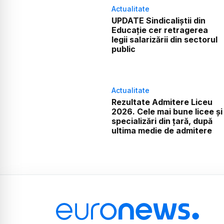
Actualitate
UPDATE Sindicaliștii din
Educație cer retragerea
legii salarizării din sectorul
public
Actualitate
Rezultate Admitere Liceu
2026. Cele mai bune licee și
specializări din țară, după
ultima medie de admitere