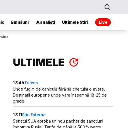
ic
Emisiuni
Jurnaliști
Ultimele Stiri
Live
răine
ULTIMELE
17:45
Turism
Unde fugim de caniculă fără să cheltuim o avere.
Destinații europene unde vara înseamnă 18-25 de
grade
17:11
Știri Externe
Senatul SUA aprobă un nou pachet de sancțiuni
împotriva Rusiei. Tarife de până la 500% pentru