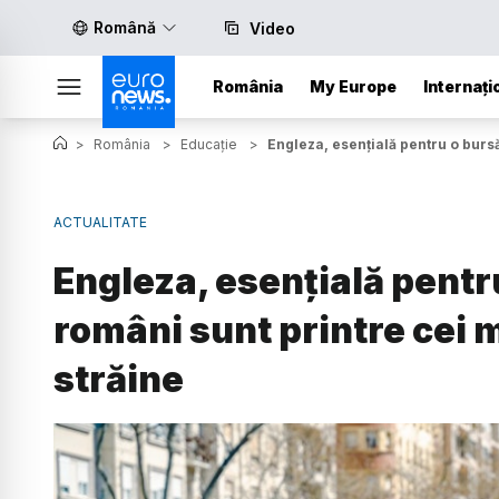
Română
Video
România
My Europe
Internați
>
România
>
Educație
>
Engleza, esențială pentru o bursă
ACTUALITATE
Engleza, esențială pentr
români sunt printre cei m
străine