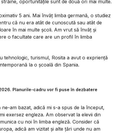
 străine, oportunitățile sunt de două ori mai multe.
ximativ 5 ani. Mai învăț limba germană, o studiez
ntru că nu era atât de cunoscută sau atât de
oare în mai multe școli. Am vrut să învăț și
re o facultate care are un profil în limba
 tehnologic, turismul, Rosita a avut o expriență
 contemporană la o școală din Spania.
2026. Planurile-cadru vor fi puse în dezbatere
 ne-am bazat, adică mi s-a spus de la început,
îmi exersez engleza. Am observat la elevii din
 comunica cu noi în limba engleză. Consider că
uropa, adică am vizitat și alte țări unde nu am