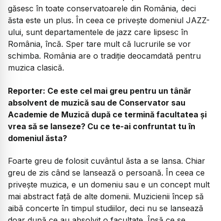
găsesc în toate conservatoarele din România, deci
ăsta este un plus. În ceea ce privește domeniul JAZZ-
ului, sunt departamentele de jazz care lipsesc în
România, încă. Sper tare mult că lucrurile se vor
schimba. România are o tradiție deocamdată pentru
muzica clasică.
Reporter: Ce este cel mai greu pentru un tânăr
absolvent de muzică sau de Conservator sau
Academie de Muzică după ce termină facultatea și
vrea să se lanseze? Cu ce te-ai confruntat tu în
domeniul ăsta?
Foarte greu de folosit cuvântul ăsta a se lansa. Chiar
greu de zis când se lansează o persoană. În ceea ce
privește muzica, e un domeniu sau e un concept mult
mai abstract față de alte domenii. Muzicienii încep să
aibă concerte în timpul studiilor, deci nu se lansează
doar după ce au absolvit o facultate. Însă ce se