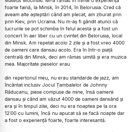
Mateus Mocinski. Mi-a rămas în minte o experiență
foarte faină, la Minsk, în 2014, în Belorusia. Cred că
aveam alte așteptări când am plecat, am zburat prin
prin Kiev, prin Ucraina. Nu m-aș fi gândit atunci că
lucrurile se pot schimba în felul acesta și a fost un
concert în aer liber cu un cvintet din Belorusia, local
din Minsk. Am repetat acolo 2 zile și a fost vreo 4000
de oameni care dansau acolo. Era în într-o piață
centrală din Minsk, deci am rămas uimită și era muzica
mea. Majoritate pieselor erau
din repertoriul meu, nu erau standarde de jazz, am
încântat inclusiv Jocul Țambalelor de Johnny
Răducanu, piese compuse de mine, însă oamenii
dansau și când am văzut 4000 de oameni dansând și
era și în timpul zilei, deci nu era noaptea pe la ora
12:00 cu lumini, încă nu apucat să se facă noapte dar
a fost o experiență foarte, foarte interesantă.