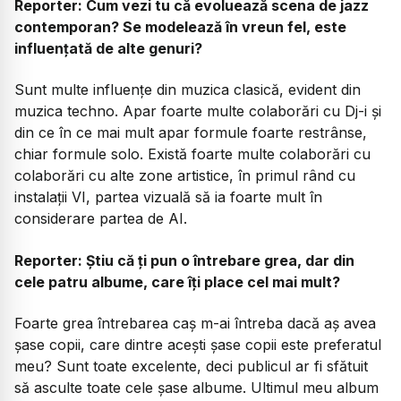
Reporter: Cum vezi tu că evoluează scena de jazz
contemporan? Se modelează în vreun fel, este
influențată de alte genuri?
Sunt multe influențe din muzica clasică, evident din
muzica techno. Apar foarte multe colaborări cu Dj-i și
din ce în ce mai mult apar formule foarte restrânse,
chiar formule solo. Există foarte multe colaborări cu
colaborări cu alte zone artistice, în primul rând cu
instalații VI, partea vizuală să ia foarte mult în
considerare partea de AI.
Reporter: Știu că ți pun o întrebare grea, dar din
cele patru albume, care îți place cel mai mult?
Foarte grea întrebarea caș m-ai întreba dacă aș avea
șase copii, care dintre acești șase copii este preferatul
meu? Sunt toate excelente, deci publicul ar fi sfătuit
să asculte toate cele șase albume. Ultimul meu album