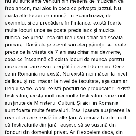
nu au suficiente venituri din meseria de muzician ca
freelanceri, mai ales în ceea ce privește jazzul. Nu
există alte locuri de muncă. În Scandinavia, de
exemplu, și cu precădere în Finlanda, există foarte
multe locuri unde se poate preda jazz și muzica
ritmică. Se predă încă din liceu sau chiar din școala
primară. Dacă alege elevul sau aleg părinții, se poate
preda de la vârsta de 7 ani sau chiar mai devreme,
ceea ce înseamnă că există locuri de muncă pentru
muzicienii care s-au pregătit în acest domeniu. Ceea
ce în România nu există. Nu există nici măcar la nivel
de liceu și nici măcar la nivel de facultate, așa cum ar
trebui să fie. Apoi, există posturi de producători, există
festivaluri, există mult mai multe festivaluri care sunt
susținute de Ministerul Culturii. Și aici, în România,
sunt foarte multe festivaluri, însă lipsește susținerea la
nivelul la care există în alte țări. Apreciez foarte mult
că festivalurile din țară reușesc să se susțină din
fonduri din domeniul privat. Ar fi excelent dacă, din