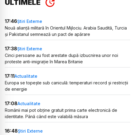
ULTIMELE
17:46
Știri Externe
Nouă alianță militară în Orientul Mijlociu. Arabia Saudită, Turcia
și Pakistanul semnează un pact de apărare
17:38
Știri Externe
Cinci persoane au fost arestate după izbucnirea unor noi
proteste anti-imigrație în Marea Britanie
17:11
Actualitate
Europa se topește sub caniculă: temperaturi record și restricții
de energie
17:08
Actualitate
Românii mai pot obține gratuit prima carte electronică de
identitate. Până când este valabilă măsura
16:48
Știri Externe