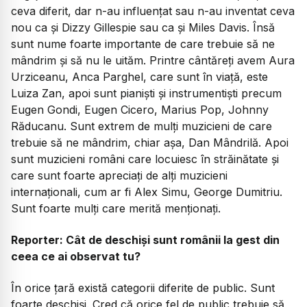
ceva diferit, dar n-au influențat sau n-au inventat ceva
nou ca și Dizzy Gillespie sau ca și Miles Davis. Însă
sunt nume foarte importante de care trebuie să ne
mândrim și să nu le uităm. Printre cântăreți avem Aura
Urziceanu, Anca Parghel, care sunt în viață, este
Luiza Zan, apoi sunt pianiști și instrumentiști precum
Eugen Gondi, Eugen Cicero, Marius Pop, Johnny
Răducanu. Sunt extrem de mulți muzicieni de care
trebuie să ne mândrim, chiar așa, Dan Mândrilă. Apoi
sunt muzicieni români care locuiesc în străinătate și
care sunt foarte apreciați de alți muzicieni
internaționali, cum ar fi Alex Simu, George Dumitriu.
Sunt foarte mulți care merită menționați.
Reporter: Cât de deschiși sunt românii la gest din
ceea ce ai observat tu?
În orice țară există categorii diferite de public. Sunt
foarte deschiși. Cred că orice fel de public trebuie să