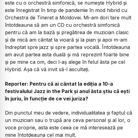
este cu o orchestră simfonică, se numește Hybrid și
este înregistrat în timp de pandemie în mod hibrid cu
Orchestra de Tineret a Moldovei. Mi-am dori tare mult
întotdeauna să am un CD cu orchestră simfonică
pentru că am la bază și pregătirea de muzician clasic
și de mică am cântat la vioară și la pian și apoi m-am
îndreptat spre jazz și spre partea vocală. Întotdeauna
am avut partea asta duală și mă reprezint foarte bine
și pe mine ca om, deci l-aș alege în felul ăsta pe cel
Hybrid. Așa că vă invit să-l ascultați.
Reporter: Pentru că ai cântat la ediția a 10-a
festivalului Jazz in the Park și anul ăsta știu că ești
în juriu, în funcție de ce vei juriza?
Din punctul meu de vedere, individualitatea și faptul că
un muzician sau o trupă are ceva personal și al lor, o
voce proprie, asta este ceea ce mă interesează pe
mine întotdeauna cel mai mult.