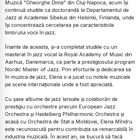
Muzică "Gheorghe Dima" din Cluj-Napoca, acum își
continuă studiile ca doctorandă la Departamentul de
Jazz al Academiei Sibelius din Helsinki, Finlanda, unde
își concentrează cercetarea pe caracteristicile
timbrului vocii în jazz.
Înainte de aceasta, și-a completat studiile cu un
masterat în jazz vocal la Royal Academy of Music din
Aarhus, Danemarca, ca parte a prestigiosului program
Nordic Master of Jazz. Prin eforturile și dedicarea sa
în muzica de jazz, Elena s-a jucat cu notele muzicale
pe scene internaționale unde a fost apreciată.
Cu șase albume de jazz lansate și colaborări de
prestigiu cu orchestre precum European Jazz
Orchestra și Heidelberg Philharmonic Orchestra și
acasă cu Orchestra de Stat a Moldovei, Elena Mîndru
este recunoscută pentru contribuția sa remarcabilă în
industria muzicală. În acest an, se bucură să facă