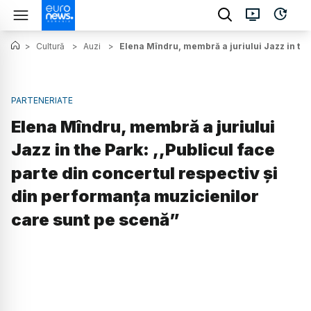
>
Cultură
>
Auzi
>
Elena Mîndru, membră a juriului Jazz in the
PARTENERIATE
Elena Mîndru, membră a juriului
Jazz in the Park: ,,Publicul face
parte din concertul respectiv și
din performanța muzicienilor
care sunt pe scenă”