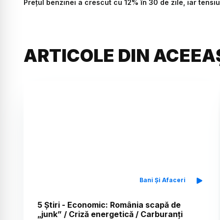
Prețul benzinei a crescut cu 12% în 30 de zile, iar tensi
ARTICOLE DIN ACEEA
Bani Și Afaceri
5 Știri - Economic: România scapă de
„junk” / Criză energetică / Carburanți