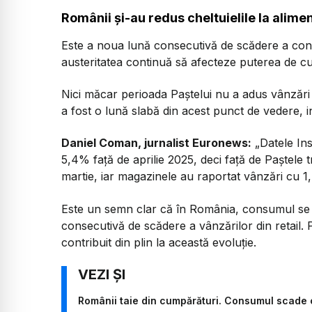
Românii și-au redus cheltuielile la alim
Este a noua lună consecutivă de scădere a cons
austeritatea continuă să afecteze puterea de 
Nici măcar perioada Paștelui nu a adus vânzări
a fost o lună slabă din acest punct de vedere, i
Daniel Coman, jurnalist Euronews:
„Datele Ins
5,4% față de aprilie 2025, deci față de Paștele t
martie, iar magazinele au raportat vânzări cu 1
Este un semn clar că în România, consumul se co
consecutivă de scădere a vânzărilor din retail. Pr
contribuit din plin la această evoluție.
Românii taie din cumpărături. Consumul scade 