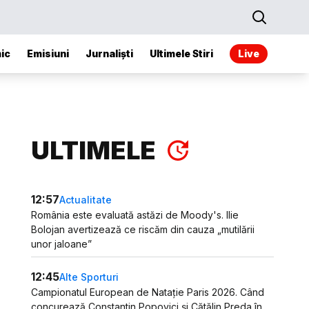
ic
Emisiuni
Jurnaliști
Ultimele Stiri
Live
ULTIMELE
12:57
Actualitate
România este evaluată astăzi de Moody's. Ilie
Bolojan avertizează ce riscăm din cauza „mutilării
unor jaloane”
12:45
Alte Sporturi
Campionatul European de Natație Paris 2026. Când
concurează Constantin Popovici și Cătălin Preda în