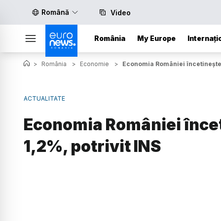
Română
Video
România
My Europe
Internați
>
România
>
Economie
>
Economia României încetinește: 
ACTUALITATE
Economia României înceti
1,2%, potrivit INS