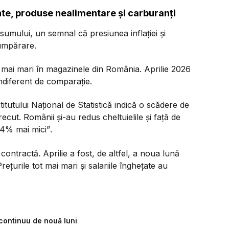
ente, produse nealimentare și carburanți
umului, un semnal că presiunea inflației și
cumpărare.
 mai mari în magazinele din România. Aprilie 2026
ndiferent de comparație.
titutului Național de Statistică indică o scădere de
recut. Românii și-au redus cheltuielile și față de
,4% mai mici”
.
ntractă. Aprilie a fost, de altfel, a noua lună
ețurile tot mai mari și salariile înghețate au
continuu de nouă luni