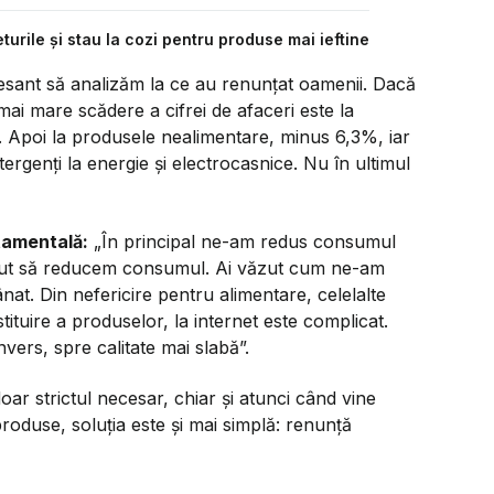
rile și stau la cozi pentru produse mai ieftine
resant să analizăm la ce au renunțat oamenii. Dacă
ai mare scădere a cifrei de afaceri este la
. Apoi la produsele nealimentare, minus 6,3%, iar
tergenți la energie și electrocasnice. Nu în ultimul
tamentală:
„
În principal ne-am redus consumul
putut să reducem consumul. Ai văzut cum ne-am
t. Din nefericire pentru alimentare, celelalte
ituire a produselor, la internet este complicat.
nvers, spre calitate mai slabă”.
oar strictul necesar, chiar și atunci când vine
roduse, soluția este și mai simplă: renunță