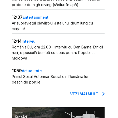
probele de high diving (sărituri în apă)
12:37
Entertainment
Ar supraviețui playlist-ul ăsta unui drum lung cu
mașina?
12:14
Interviu
România.EU, ora 22.00 - Interviu cu Dan Barna. Etnicii
ruși, o posibilă bombă cu ceas pentru Republica
Moldova
11:59
Actualitate
Primul Spital Veterinar Social din România își
deschide porțile
VEZI MAI MULT