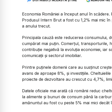
DISTRIBUIȚI ACEASTĂ ȘTIRE
ADAUGĂ-NE 
Economia României a început anul în scădere. Potr
Produsul Intern Brut a fost cu 1,2% mai mic în 
a anului trecut.
Principala cauză este reducerea consumului, d
cumpărat mai puțin. Comerțul, transporturile, h
contribuție negativă la evoluția economiei, iar scă
comunicații și sectorul imobiliar.
Printre puținele domenii care au susținut creș
avans de aproape 8%, și investițiile. Cheltuielile p
proiecte de dezvoltare au crescut cu 4,7%, limi
Datele oficiale mai arată că românii reduc chelt
la alimente și bunuri de consum până la carburan
amănuntul au fost cu peste 5% mai mici decât în