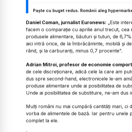
Paște cu buget redus. Românii aleg hypermarketu
Daniel Coman, jurnalist Euronews:
„Este inte
facem o comparație cu aprilie anul trecut, cea m
produsele alimentare, băuturi și tutun, de 6,7%
aici intră orice, de la îmbrăcăminte, mobilă și de
rând, și la carburanți, minus 0,7 procente”
.
Adrian Mitroi, profesor de economie compor
de cele discreționare, adică cele la care am 
dus spre second-hand, electronicele le-am amâna
produse alimentare unde ai posibilitatea de subst
Unde ai posibilitatea de substituire, ne-am dus i
Mulți români nu mai cumpără cantități mari, ci d
vorba de alimentele de bază. Iar pentru unele p
complet la ele.