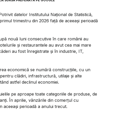
CA SURSĂ PREFERATĂ PE GOOGLE
ivit datelor Institutului Național de Statistică,
primul trimestru din 2026 față de aceeași perioadă
upă nouă luni consecutive în care românii au
otelurile și restaurantele au avut cea mai mare
deri au fost înregistrate și în industrie, IT,
terea economică se numără construcțiile, cu un
entru clădiri, infrastructură, utilaje și alte
tând astfel declinul economiei.
uielile pe aproape toate categoriile de produse, de
ți. În aprilie, vânzările din comerțul cu
 aceeași perioadă a anului trecut.