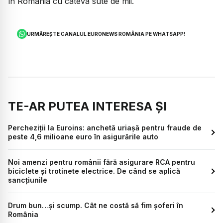
în România cu câteva sute de mii.
URMĂREȘTE CANALUL EURONEWS ROMÂNIA PE WHATSAPP!
TE-AR PUTEA INTERESA ȘI
Percheziții la Euroins: anchetă uriașă pentru fraude de
peste 4,6 milioane euro în asigurările auto
Noi amenzi pentru românii fără asigurare RCA pentru
biciclete și trotinete electrice. De când se aplică
sancțiunile
Drum bun…și scump. Cât ne costă să fim șoferi în
România