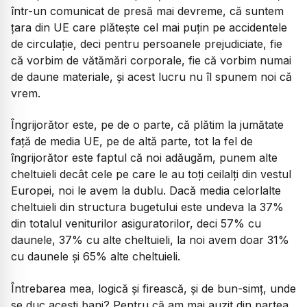
într-un comunicat de presă mai devreme, că suntem
țara din UE care plătește cel mai puțin pe accidentele
de circulație, deci pentru persoanele prejudiciate, fie
că vorbim de vătămări corporale, fie că vorbim numai
de daune materiale, și acest lucru nu îl spunem noi că
vrem.
Îngrijorător este, pe de o parte, că plătim la jumătate
față de media UE, pe de altă parte, tot la fel de
îngrijorător este faptul că noi adăugăm, punem alte
cheltuieli decât cele pe care le au toți ceilalți din vestul
Europei, noi le avem la dublu. Dacă media celorlalte
cheltuieli din structura bugetului este undeva la 37%
din totalul veniturilor asiguratorilor, deci 57% cu
daunele, 37% cu alte cheltuieli, la noi avem doar 31%
cu daunele și 65% alte cheltuieli.
Întrebarea mea, logică și firească, și de bun-simț, unde
se duc acești bani? Pentru că am mai auzit din partea