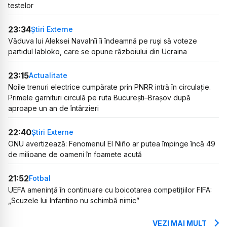
testelor
23:34
Știri Externe
Văduva lui Aleksei Navalnîi îi îndeamnă pe ruși să voteze
partidul Iabloko, care se opune războiului din Ucraina
23:15
Actualitate
Noile trenuri electrice cumpărate prin PNRR intră în circulație.
Primele garnituri circulă pe ruta București–Brașov după
aproape un an de întârzieri
22:40
Știri Externe
ONU avertizează: Fenomenul El Niño ar putea împinge încă 49
de milioane de oameni în foamete acută
21:52
Fotbal
UEFA amenință în continuare cu boicotarea competițiilor FIFA:
„Scuzele lui Infantino nu schimbă nimic”
VEZI MAI MULT