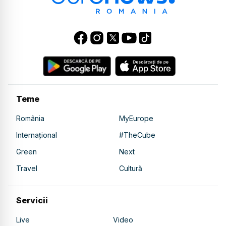
Teme
România
MyEurope
Internațional
#TheCube
Green
Next
Travel
Cultură
Servicii
Live
Video