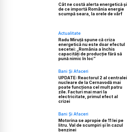
Cât ne costă alerta energetică și
de ce importă România energie
scumpă seara, la orele de vârf
Actualitate
Radu Miruță spune că criza
energetică nu este doar efectul
secetei: „România a închis
capacități de producție fără să
pună nimic în loc”
Bani Și Afaceri
UPDATE: Reactorul 2 al centralei
nucleare de la Cernavodă mai
poate funcționa cel mult patru
zile. Facturi mai mari la
electricitate, primul efect al
crizei
Bani Și Afaceri
Motorina se apropie de 11 lei pe
litru. Val de scumpiri și în cazul
benzinei