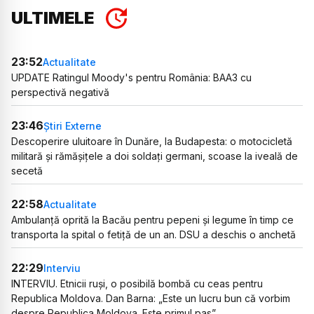
ULTIMELE
23:52
Actualitate
UPDATE Ratingul Moody's pentru România: BAA3 cu
perspectivă negativă
23:46
Știri Externe
Descoperire uluitoare în Dunăre, la Budapesta: o motocicletă
militară și rămășițele a doi soldați germani, scoase la iveală de
secetă
22:58
Actualitate
Ambulanță oprită la Bacău pentru pepeni și legume în timp ce
transporta la spital o fetiță de un an. DSU a deschis o anchetă
22:29
Interviu
INTERVIU. Etnicii ruși, o posibilă bombă cu ceas pentru
Republica Moldova. Dan Barna: „Este un lucru bun că vorbim
despre Republica Moldova. Este primul pas”