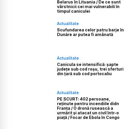
Belarus în Lituania / De ce sunt
vârstnicii cei mai vulnerabili în
timpul caniculei
Actualitate
Scufundarea celor patru barje în
Dunăre ar putea fi amânată
Actualitate
Canicula se intensifică: șapte
județe sub cod roșu, trei sferturi
din țară sub cod portocaliu
Actualitate
PE SCURT: 402 persoane,
reținute pentru incendiile didn
Franța / O dronă rusească a
urmărit și atacat un civil într-o
piață / Focar de Ebola în Congo