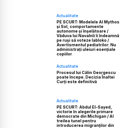
Actualitate
PE SCURT: Modelele AI Mythos
și Sol, comportamente
autonome și înșelătoare /
Văduva lui Navalnîi îi îndeamnă
pe ruși să voteze Iabloko /
Avertismentul pediatrilor: Nu
administrați uleiuri esențiale
copiilor
Actualitate
Procesul lui Călin Georgescu
poate începe. Decizia Înaltei
Curți este definitivă
Actualitate
PE SCURT: Abdul El-Sayed,
victorie în alegerile primare
democrate din Michigan / Al
treilea tunel pentru
introducerea migranților din