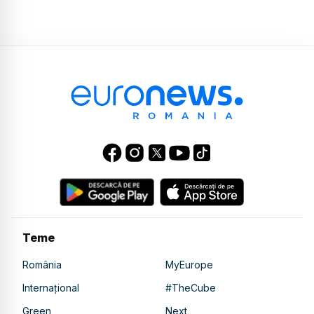
Teme
România
MyEurope
Internațional
#TheCube
Green
Next