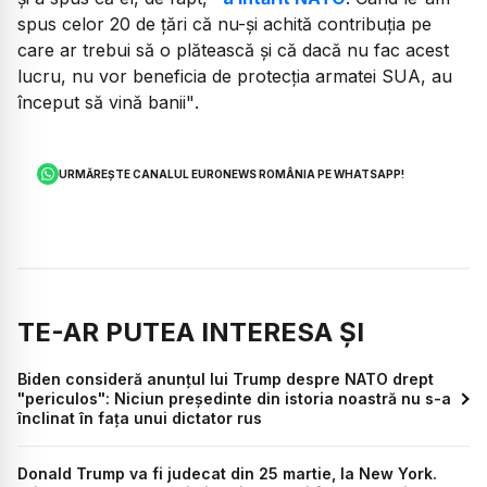
spus celor 20 de ţări că nu-şi achită contribuţia pe
care ar trebui să o plătească şi că dacă nu fac acest
lucru, nu vor beneficia de protecţia armatei SUA, au
început să vină banii"
.
URMĂREȘTE CANALUL EURONEWS ROMÂNIA PE WHATSAPP!
TE-AR PUTEA INTERESA ȘI
Biden consideră anunţul lui Trump despre NATO drept
"periculos": Niciun preşedinte din istoria noastră nu s-a
înclinat în faţa unui dictator rus
Donald Trump va fi judecat din 25 martie, la New York.