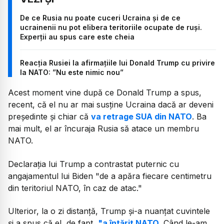
De ce Rusia nu poate cuceri Ucraina și de ce
ucrainenii nu pot elibera teritoriile ocupate de ruși.
Experții au spus care este cheia
Reacția Rusiei la afirmaţiile lui Donald Trump cu privire
la NATO: ”Nu este nimic nou”
Acest moment vine după ce Donald Trump a spus,
recent, că el nu ar mai susține Ucraina dacă ar deveni
președinte și chiar că
va retrage SUA din NATO
. Ba
mai mult, el ar încuraja Rusia să atace un membru
NATO.
Declarația lui Trump a contrastat puternic cu
angajamentul lui Biden
"de a apăra fiecare centimetru
din teritoriul NATO, în caz de atac."
Ulterior, la o zi distanță, Trump și-a nuanțat cuvintele
și a spus că el, de fapt,
"a întărit NATO
. Când le-am