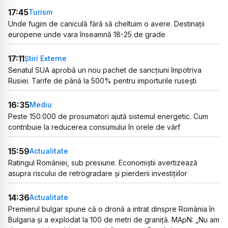
17:45
Turism
Unde fugim de caniculă fără să cheltuim o avere. Destinații
europene unde vara înseamnă 18-25 de grade
17:11
Știri Externe
Senatul SUA aprobă un nou pachet de sancțiuni împotriva
Rusiei. Tarife de până la 500% pentru importurile rusești
16:35
Mediu
Peste 150.000 de prosumatori ajută sistemul energetic. Cum
contribuie la reducerea consumului în orele de vârf
15:59
Actualitate
Ratingul României, sub presiune. Economiștii avertizează
asupra riscului de retrogradare și pierderii investițiilor
14:36
Actualitate
Premierul bulgar spune că o dronă a intrat dinspre România în
Bulgaria și a explodat la 100 de metri de graniță. MApN: „Nu am