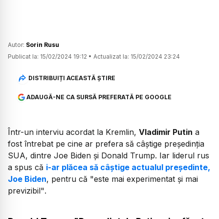
Autor:
Sorin Rusu
Publicat la:
15/02/2024 19:12
•
Actualizat la:
15/02/2024 23:24
DISTRIBUIȚI ACEASTĂ ȘTIRE
ADAUGĂ-NE CA SURSĂ PREFERATĂ PE GOOGLE
Într-un interviu acordat la Kremlin,
Vladimir Putin
a
fost întrebat pe cine ar prefera să câștige președinția
SUA, dintre Joe Biden și Donald Trump. Iar liderul rus
a spus că
i-ar plăcea să câștige actualul președinte,
Joe Biden
, pentru că
"este mai experimentat și mai
previzibil"
.