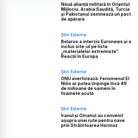
Nouă alianță militară în Orientul
Mijlociu. Arabia Saudită, Turcia
și Pakistanul semnează un pact
de apărare
Știri Externe
Belarus a interzis Euronews și a
inclus site-ul pe lista
„materialelor extremiste”.
Reacții în Europa
Știri Externe
ONU avertizează: Fenomenul El
Niño ar putea împinge încă 49
de milioane de oameni în
foamete acută
Știri Externe
Iranul și Omanul au convenit
asupra unei rute pentru nave
prin Strâmtoarea Hormuz