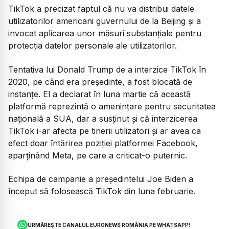
TikTok a precizat faptul că nu va distribui datele
utilizatorilor americani guvernului de la Beijing şi a
invocat aplicarea unor măsuri substanţiale pentru
protecţia datelor personale ale utilizatorilor.
Tentativa lui Donald Trump de a interzice TikTok în
2020, pe când era preşedinte, a fost blocată de
instanţe. El a declarat în luna martie că această
platformă reprezintă o ameninţare pentru securitatea
naţională a SUA, dar a susţinut şi că interzicerea
TikTok i-ar afecta pe tinerii utilizatori şi ar avea ca
efect doar întărirea poziţiei platformei Facebook,
aparţinând Meta, pe care a criticat-o puternic.
Echipa de campanie a preşedintelui Joe Biden a
început să folosească TikTok din luna februarie.
URMĂREȘTE CANALUL EURONEWS ROMÂNIA PE WHATSAPP!