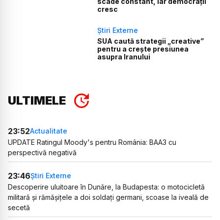
scade constant, iar democrații
cresc
Știri Externe
SUA caută strategii „creative”
pentru a crește presiunea
asupra Iranului
ULTIMELE
23:52
Actualitate
UPDATE Ratingul Moody's pentru România: BAA3 cu
perspectivă negativă
23:46
Știri Externe
Descoperire uluitoare în Dunăre, la Budapesta: o motocicletă
militară și rămășițele a doi soldați germani, scoase la iveală de
secetă