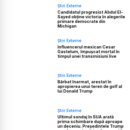
Știri Externe
Candidatul progresist Abdul El-
Sayed obține victoria în alegerile
primare democrate din
Michigan
Știri Externe
Influencerul mexican Cesar
Gastelum, împușcat mortal în
timpul unei transmisiuni live
Știri Externe
Bărbat înarmat, arestat în
apropierea unui teren de golf al
lui Donald Trump
Știri Externe
Ultimul sondaj în SUA arată
prima schimbare după aproape
un deceniu. Președintele Trump