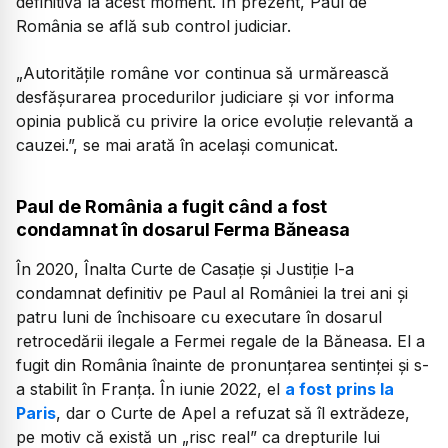
definitivă la acest moment. În prezent, Paul de
România se află sub control judiciar.
„Autoritățile române vor continua să urmărească
desfășurarea procedurilor judiciare și vor informa
opinia publică cu privire la orice evoluție relevantă a
cauzei.”, se mai arată în același comunicat.
Paul de România a fugit când a fost
condamnat în dosarul Ferma Băneasa
În 2020, Înalta Curte de Casație și Justiție l-a
condamnat definitiv pe Paul al României la trei ani și
patru luni de închisoare cu executare în dosarul
retrocedării ilegale a Fermei regale de la Băneasa. El a
fugit din România înainte de pronunțarea sentinței și s-
a stabilit în Franța. În iunie 2022, el
a fost prins la
Paris
, dar o Curte de Apel a refuzat să îl extrădeze,
pe motiv că există un „risc real” ca drepturile lui