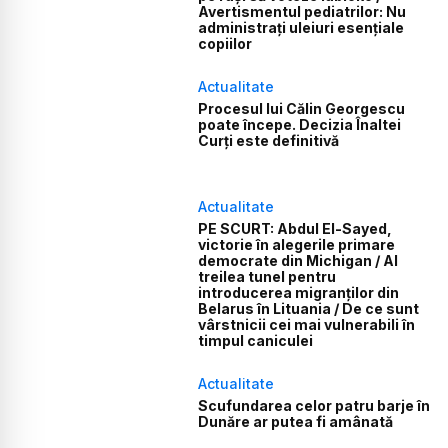
Avertismentul pediatrilor: Nu
administrați uleiuri esențiale
copiilor
Actualitate
Procesul lui Călin Georgescu
poate începe. Decizia Înaltei
Curți este definitivă
Actualitate
PE SCURT: Abdul El-Sayed,
victorie în alegerile primare
democrate din Michigan / Al
treilea tunel pentru
introducerea migranților din
Belarus în Lituania / De ce sunt
vârstnicii cei mai vulnerabili în
timpul caniculei
Actualitate
Scufundarea celor patru barje în
Dunăre ar putea fi amânată