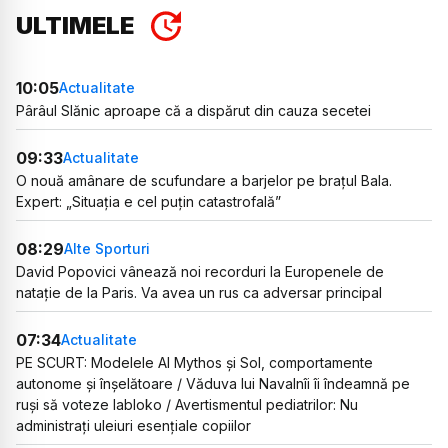
ULTIMELE
10:05
Actualitate
Pârâul Slănic aproape că a dispărut din cauza secetei
09:33
Actualitate
O nouă amânare de scufundare a barjelor pe brațul Bala.
Expert: „Situația e cel puțin catastrofală”
08:29
Alte Sporturi
David Popovici vânează noi recorduri la Europenele de
natație de la Paris. Va avea un rus ca adversar principal
07:34
Actualitate
PE SCURT: Modelele AI Mythos și Sol, comportamente
autonome și înșelătoare / Văduva lui Navalnîi îi îndeamnă pe
ruși să voteze Iabloko / Avertismentul pediatrilor: Nu
administrați uleiuri esențiale copiilor