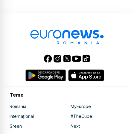
Teme
România
MyEurope
Internațional
#TheCube
Green
Next