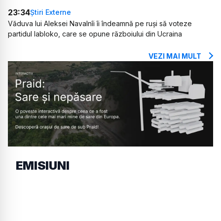
23:34
Știri Externe
Văduva lui Aleksei Navalnîi îi îndeamnă pe ruși să voteze
partidul Iabloko, care se opune războiului din Ucraina
VEZI MAI MULT
EMISIUNI