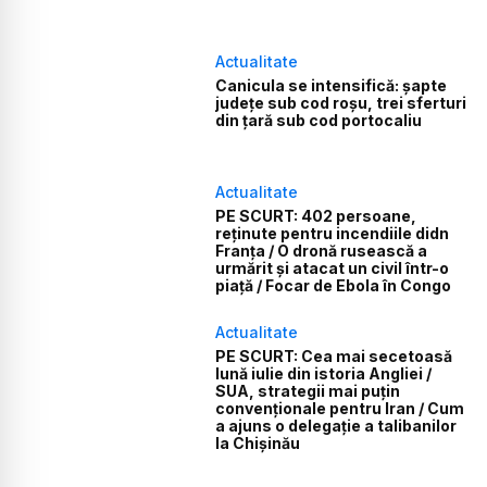
Actualitate
Canicula se intensifică: șapte
județe sub cod roșu, trei sferturi
din țară sub cod portocaliu
Actualitate
PE SCURT: 402 persoane,
reținute pentru incendiile didn
Franța / O dronă rusească a
urmărit și atacat un civil într-o
piață / Focar de Ebola în Congo
Actualitate
PE SCURT: Cea mai secetoasă
lună iulie din istoria Angliei /
SUA, strategii mai puțin
convenționale pentru Iran / Cum
a ajuns o delegație a talibanilor
la Chișinău