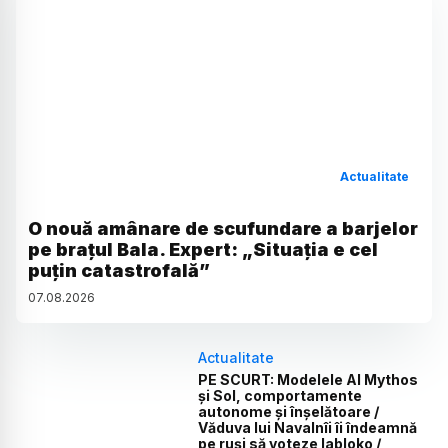
Actualitate
O nouă amânare de scufundare a barjelor
pe brațul Bala. Expert: „Situația e cel
puțin catastrofală”
07
.
08
.
2026
Actualitate
PE SCURT: Modelele AI Mythos
și Sol, comportamente
autonome și înșelătoare /
Văduva lui Navalnîi îi îndeamnă
pe ruși să voteze Iabloko /