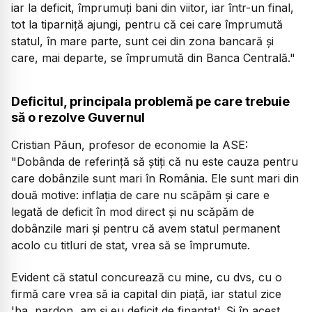
iar la deficit, împrumuți bani din viitor, iar într-un final,
tot la tiparniță ajungi, pentru că cei care împrumută
statul, în mare parte, sunt cei din zona bancară și
care, mai departe, se împrumută din Banca Centrală."
Deficitul, principala problemă pe care trebuie
să o rezolve Guvernul
Cristian Păun, profesor de economie la ASE:
"Dobânda de referință să știți că nu este cauza pentru
care dobânzile sunt mari în România. Ele sunt mari din
două motive: inflația de care nu scăpăm și care e
legată de deficit în mod direct și nu scăpăm de
dobânzile mari și pentru că avem statul permanent
acolo cu titluri de stat, vrea să se împrumute.
Evident că statul concurează cu mine, cu dvs, cu o
firmă care vrea să ia capital din piață, iar statul zice
'ba, pardon, am și eu deficit de finanțat'. Și în acest