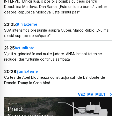
INTERVIU. Etnicii ruși, o posibilă bombă cu ceas pentru
Republica Moldova. Dan Barna: „Este un lucru bun că vorbim
despre Republica Moldova. Este primul pas”
22:25
Știri Externe
SUA intensifică presiunile asupra Cubei. Marco Rubio: „Nu mai
există supape de scăpare”
21:25
Actualitate
Vijelii și grindină în mai multe județe. ANM: Instabilitatea se
reduce, dar furtunile continuă sâmbătă
20:28
Știri Externe
Curtea de Apel blochează construcția sălii de bal dorite de
Donald Trump la Casa Albă
VEZI MAI MULT