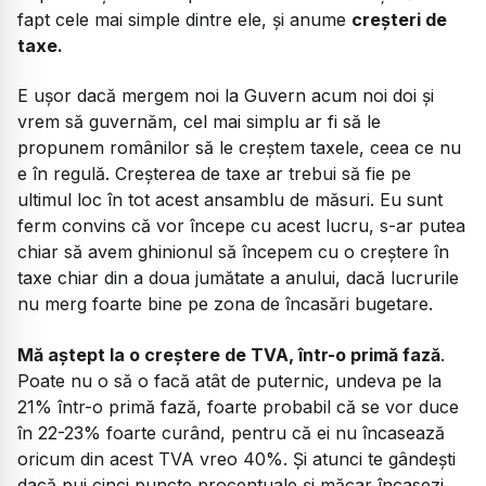
fapt cele mai simple dintre ele, și anume
creșteri de
taxe.
E ușor dacă mergem noi la Guvern acum noi doi și
vrem să guvernăm, cel mai simplu ar fi să le
propunem românilor să le creștem taxele, ceea ce nu
e în regulă. Creșterea de taxe ar trebui să fie pe
ultimul loc în tot acest ansamblu de măsuri. Eu sunt
ferm convins că vor începe cu acest lucru, s-ar putea
chiar să avem ghinionul să începem cu o creștere în
taxe chiar din a doua jumătate a anului, dacă lucrurile
nu merg foarte bine pe zona de încasări bugetare.
Mă aștept la o creștere de TVA, într-o primă fază
.
Poate nu o să o facă atât de puternic, undeva pe la
21% într-o primă fază, foarte probabil că se vor duce
în 22-23% foarte curând, pentru că ei nu încasează
oricum din acest TVA vreo 40%. Și atunci te gândești
dacă pui cinci puncte procentuale și măcar încasezi