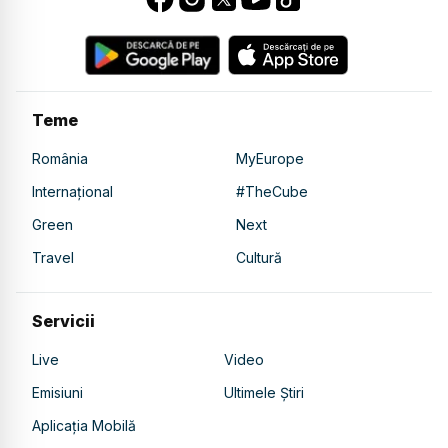
Teme
România
MyEurope
Internațional
#TheCube
Green
Next
Travel
Cultură
Servicii
Live
Video
Emisiuni
Ultimele Știri
Aplicația Mobilă