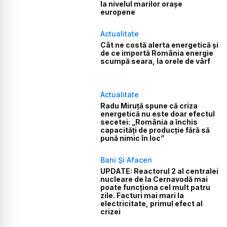
la nivelul marilor orașe
europene
Actualitate
Cât ne costă alerta energetică și
de ce importă România energie
scumpă seara, la orele de vârf
Actualitate
Radu Miruță spune că criza
energetică nu este doar efectul
secetei: „România a închis
capacități de producție fără să
pună nimic în loc”
Bani Și Afaceri
UPDATE: Reactorul 2 al centralei
nucleare de la Cernavodă mai
poate funcționa cel mult patru
zile. Facturi mai mari la
electricitate, primul efect al
crizei