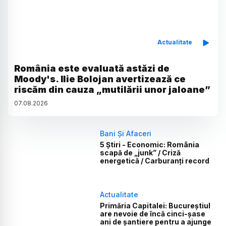
Actualitate
România este evaluată astăzi de
Moody's. Ilie Bolojan avertizează ce
riscăm din cauza „mutilării unor jaloane”
07
.
08
.
2026
Bani Și Afaceri
5 Știri - Economic: România
scapă de „junk” / Criză
energetică / Carburanți record
Actualitate
Primăria Capitalei: Bucureștiul
are nevoie de încă cinci-șase
ani de șantiere pentru a ajunge