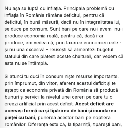
Nu așa se luptă cu inflația. Principala problemă cu
inflația în România rămâne deficitul, pentru că
deficitul, în bună măsură, dacă nu în integralitatea lui,
se duce pe consum. Sunt bani pe care nu-i avem, nu-i
produce economia reală, pentru că, dacă i-ar
produce, am vedea că, prin taxarea economiei reale -
și nu una excesivă - reușești să alimentezi bugetul
statului din care plătești aceste cheltuieli, dar vedem că
asta nu se întâmplă.
Și atunci tu duci în consum niște resurse importante,
prin împrumut, din viitor, aferent acestui deficit și te
aștepți ca economia privată din România să producă
bunuri și servicii la nivelul unei cereri pe care tu o
creezi artificial prin acest deficit.
Acest deficit are
aceeași formă ca și tipărirea de bani și inundarea
pieței cu bani
, punerea acestor bani pe noptiera
românilor. Diferența este că, la tiparniță, tipărești bani,