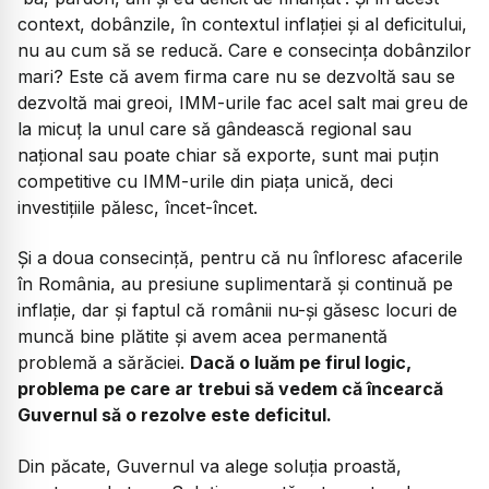
context, dobânzile, în contextul inflației și al deficitului,
nu au cum să se reducă. Care e consecința dobânzilor
mari? Este că avem firma care nu se dezvoltă sau se
dezvoltă mai greoi, IMM-urile fac acel salt mai greu de
la micuț la unul care să gândească regional sau
național sau poate chiar să exporte, sunt mai puțin
competitive cu IMM-urile din piața unică, deci
investițiile pălesc, încet-încet.
Și a doua consecință, pentru că nu înfloresc afacerile
în România, au presiune suplimentară și continuă pe
inflație, dar și faptul că românii nu-și găsesc locuri de
muncă bine plătite și avem acea permanentă
problemă a sărăciei.
Dacă o luăm pe firul logic,
problema pe care ar trebui să vedem că încearcă
Guvernul să o rezolve este deficitul.
Din păcate, Guvernul va alege soluția proastă,