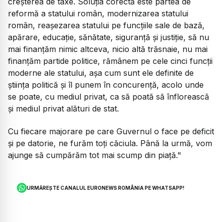
creșterea de taxe. Soluția corectă este partea de
reformă a statului român, modernizarea statului
român, reașezarea statului pe funcțiile sale de bază,
apărare, educație, sănătate, siguranță și justiție, să nu
mai finanțăm nimic altceva, nicio altă trăsnaie, nu mai
finanțăm partide politice, rămânem pe cele cinci funcții
moderne ale statului, așa cum sunt ele definite de
știința politică și îl punem în concurență, acolo unde
se poate, cu mediul privat, ca să poată să înflorească
și mediul privat alături de stat.
Cu fiecare majorare pe care Guvernul o face pe deficit
și pe datorie, ne furăm toți căciula. Până la urmă, vom
ajunge să cumpărăm tot mai scump din piață."
URMĂREȘTE CANALUL EURONEWS ROMÂNIA PE WHATSAPP!