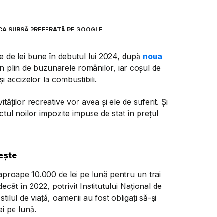
CA SURSĂ PREFERATĂ PE GOOGLE
ute de lei bune în debutul lui 2024, după
noua
 din plin de buzunarele românilor, iar coșul de
i accizelor la combustibili.
tăților recreative vor avea și ele de suferit. Și
tul noilor impozite impuse de stat în prețul
ește
 aproape 10.000 de lei pe lună pentru un trai
ât în 2022, potrivit Institutului Național de
tilul de viață, oamenii au fost obligați să-și
i pe lună.