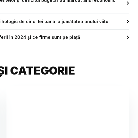
entelor și deficitul bugetar au marcat anul economic
hologic de cinci lei până la jumătatea anului viitor
ferii în 2024 și ce firme sunt pe piață
ȘI CATEGORIE