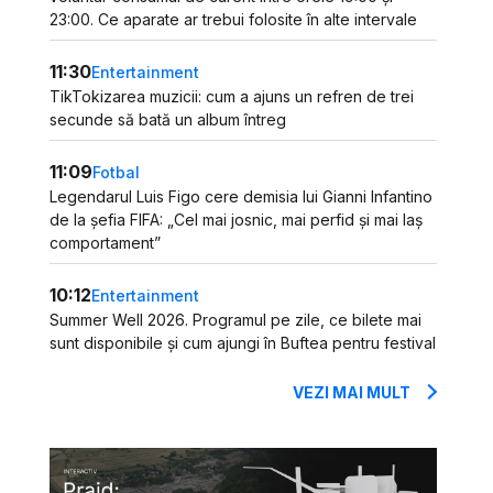
23:00. Ce aparate ar trebui folosite în alte intervale
11:30
Entertainment
TikTokizarea muzicii: cum a ajuns un refren de trei
secunde să bată un album întreg
11:09
Fotbal
Legendarul Luis Figo cere demisia lui Gianni Infantino
de la șefia FIFA: „Cel mai josnic, mai perfid și mai laș
comportament”
10:12
Entertainment
Summer Well 2026. Programul pe zile, ce bilete mai
sunt disponibile și cum ajungi în Buftea pentru festival
VEZI MAI MULT