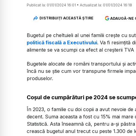
Publicat la:
01/01/2024 16:01
•
Actualizat la:
01/01/2024 16:18
DISTRIBUIȚI ACEASTĂ ȘTIRE
ADAUGĂ-NE 
Bugetul pe cheltuieli al unei familii crește cu s
politică fiscală a Executivului
. Va fi resimțită
alimente se va scumpi ca efect al creșterii TVA ș
Bugetele alocate de români transportului și activi
încă nu se știe cum vor transpune firmele impac
produselor.
Coșul de cumpărături pe 2024 se scump
În 2023, o familie cu doi copii a avut nevoie de
decent. Suma aceasta a fost cu 15% mai mare dec
Statistică. Asta înseamnă că, pentru a-și păstra s
crească bugetul anul trecut cu peste 1.300 de le