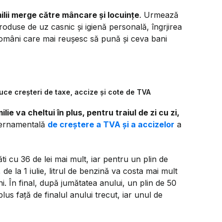
ilii merge către mâncare și locuințe
. Urmează
oduse de uz casnic și igienă personală, îngrjirea
 români care mai reușesc să pună și ceva bani
uce creșteri de taxe, accize și cote de TVA
ilie va cheltui în plus, pentru traiul de zi cu zi,
uvernamentală
de creștere a TVA și a accizelor
a
ti cu 36 de lei mai mult, iar pentru un plin de
 de la 1 iulie, litrul de benzină va costa mai mult
i. În final, după jumătatea anului, un plin de 50
plus față de finalul anului trecut, iar unul de