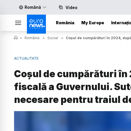
Română
Video
România
My Europe
Internați
>
România
>
Social
>
Coșul de cumpărături în 2024, după n
ACTUALITATE
Coșul de cumpărături în 
fiscală a Guvernului. Sute
necesare pentru traiul de