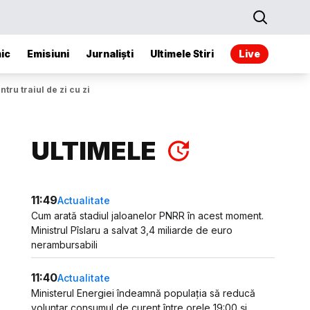
ic
Emisiuni
Jurnaliști
Ultimele Stiri
Live
tru traiul de zi cu zi
ULTIMELE
11:49
Actualitate
Cum arată stadiul jaloanelor PNRR în acest moment.
Ministrul Pîslaru a salvat 3,4 miliarde de euro
nerambursabili
11:40
Actualitate
Ministerul Energiei îndeamnă populația să reducă
voluntar consumul de curent între orele 19:00 și