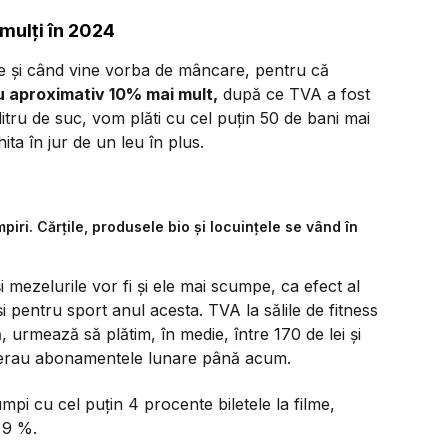
 mulți în 2024
rie și când vine vorba de mâncare, pentru că
cu aproximativ 10% mai mult,
după ce TVA a fost
itru de suc, vom plăti cu cel puțin 50 de bani mai
ita în jur de un leu în plus.
iri. Cărțile, produsele bio și locuințele se vând în
și mezelurile vor fi și ele mai scumpe, ca efect al
i pentru sport anul acesta. TVA la sălile de fitness
, urmează să plătim, în medie, între 170 de lei și
ât erau abonamentele lunare până acum.
mpi cu cel puțin 4 procente biletele la filme,
 9 %.