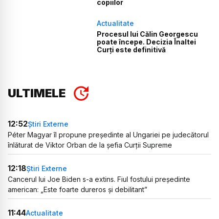
copiilor
Actualitate
Procesul lui Călin Georgescu
poate începe. Decizia Înaltei
Curți este definitivă
ULTIMELE
12:52
Știri Externe
Péter Magyar îl propune președinte al Ungariei pe judecătorul
înlăturat de Viktor Orban de la șefia Curții Supreme
12:18
Știri Externe
Cancerul lui Joe Biden s-a extins. Fiul fostului președinte
american: „Este foarte dureros și debilitant”
11:44
Actualitate