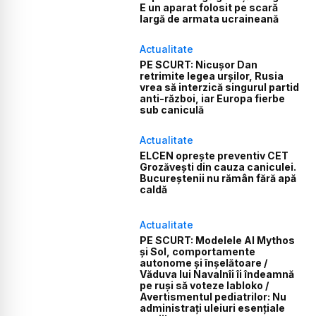
E un aparat folosit pe scară
largă de armata ucraineană
Actualitate
PE SCURT: Nicușor Dan
retrimite legea urșilor, Rusia
vrea să interzică singurul partid
anti-război, iar Europa fierbe
sub caniculă
Actualitate
ELCEN oprește preventiv CET
Grozăvești din cauza caniculei.
Bucureștenii nu rămân fără apă
caldă
Actualitate
PE SCURT: Modelele AI Mythos
și Sol, comportamente
autonome și înșelătoare /
Văduva lui Navalnîi îi îndeamnă
pe ruși să voteze Iabloko /
Avertismentul pediatrilor: Nu
administrați uleiuri esențiale