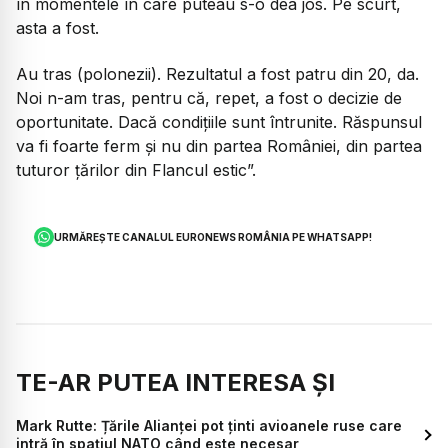
în momentele în care puteau s-o dea jos. Pe scurt,
asta a fost.
Au tras (polonezii). Rezultatul a fost patru din 20, da.
Noi n-am tras, pentru că, repet, a fost o decizie de
oportunitate. Dacă condițiile sunt întrunite. Răspunsul
va fi foarte ferm și nu din partea României, din partea
tuturor țărilor din Flancul estic”.
URMĂREȘTE CANALUL EURONEWS ROMÂNIA PE WHATSAPP!
TE-AR PUTEA INTERESA ȘI
Mark Rutte: Țările Alianței pot ținti avioanele ruse care
intră în spațiul NATO când este necesar