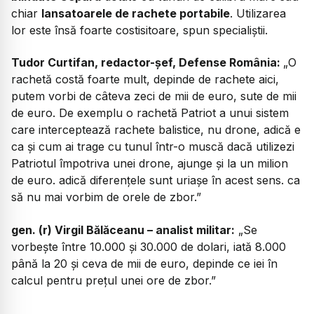
chiar
lansatoarele de rachete portabile
. Utilizarea
lor este însă foarte costisitoare, spun specialiștii.
Tudor Curtifan, redactor-șef, Defense România:
„O
rachetă costă foarte mult, depinde de rachete aici,
putem vorbi de câteva zeci de mii de euro, sute de mii
de euro. De exemplu o rachetă Patriot a unui sistem
care interceptează rachete balistice, nu drone, adică e
ca și cum ai trage cu tunul într-o muscă dacă utilizezi
Patriotul împotriva unei drone, ajunge și la un milion
de euro. adică diferențele sunt uriașe în acest sens. ca
să nu mai vorbim de orele de zbor.”
gen. (r) Virgil Bălăceanu – analist militar:
„Se
vorbește între 10.000 și 30.000 de dolari, iată 8.000
până la 20 și ceva de mii de euro, depinde ce iei în
calcul pentru prețul unei ore de zbor.”