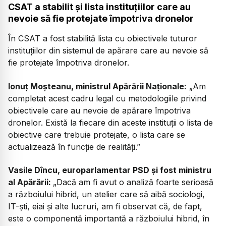
CSAT a stabilit și lista instituțiilor care au
nevoie să fie protejate împotriva dronelor
În CSAT a fost stabilită lista cu obiectivele tuturor
instituțiilor din sistemul de apărare care au nevoie să
fie protejate împotriva dronelor.
Ionuț Moșteanu, ministrul Apărării Naționale:
„Am
completat acest cadru legal cu metodologiile privind
obiectivele care au nevoie de apărare împotriva
dronelor. Există la fiecare din aceste instituții o lista de
obiective care trebuie protejate, o lista care se
actualizează în funcție de realități.”
Vasile Dîncu, europarlamentar PSD și fost ministru
al Apărării:
„Dacă am fi avut o analiză foarte serioasă
a războiului hibrid, un atelier care să aibă sociologi,
IT-ști, eiai și alte lucruri, am fi observat că, de fapt,
este o componentă importantă a războiului hibrid, în