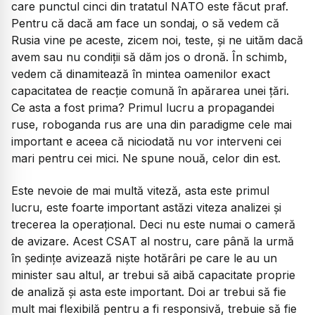
care punctul cinci din tratatul NATO este făcut praf.
Pentru că dacă am face un sondaj, o să vedem că
Rusia vine pe aceste, zicem noi, teste, și ne uităm dacă
avem sau nu condiții să dăm jos o dronă. În schimb,
vedem că dinamitează în mintea oamenilor exact
capacitatea de reacție comună în apărarea unei țări.
Ce asta a fost prima? Primul lucru a propagandei
ruse, roboganda rus are una din paradigme cele mai
important e aceea că niciodată nu vor interveni cei
mari pentru cei mici. Ne spune nouă, celor din est.
Este nevoie de mai multă viteză, asta este primul
lucru, este foarte important astăzi viteza analizei și
trecerea la operațional. Deci nu este numai o cameră
de avizare. Acest CSAT al nostru, care până la urmă
în ședințe avizează niște hotărâri pe care le au un
minister sau altul, ar trebui să aibă capacitate proprie
de analiză și asta este important. Doi ar trebui să fie
mult mai flexibilă pentru a fi responsivă, trebuie să fie