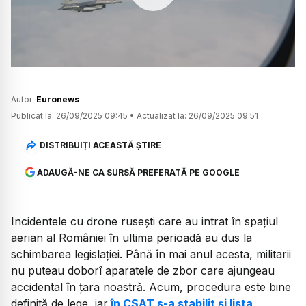
Watch
Autor:
Euronews
Publicat la:
26/09/2025 09:45
•
Actualizat la:
26/09/2025 09:51
DISTRIBUIȚI ACEASTĂ ȘTIRE
ADAUGĂ-NE CA SURSĂ PREFERATĂ PE GOOGLE
Incidentele cu drone rusești care au intrat în spațiul
aerian al României în ultima perioadă au dus la
schimbarea legislației. Până în mai anul acesta, militarii
nu puteau doborî aparatele de zbor care ajungeau
accidental în țara noastră. Acum, procedura este bine
definită de lege, iar
în CSAT s-a stabilit și lista