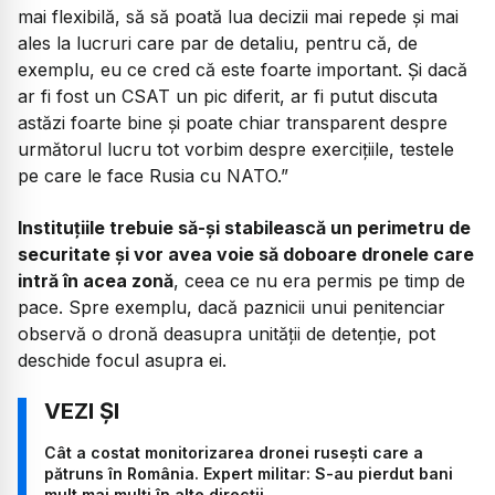
mai flexibilă, să să poată lua decizii mai repede și mai
ales la lucruri care par de detaliu, pentru că, de
exemplu, eu ce cred că este foarte important. Și dacă
ar fi fost un CSAT un pic diferit, ar fi putut discuta
astăzi foarte bine și poate chiar transparent despre
următorul lucru tot vorbim despre exercițiile, testele
pe care le face Rusia cu NATO.”
Instituțiile trebuie să-și stabilească un perimetru de
securitate și vor avea voie să doboare dronele care
intră în acea zonă
, ceea ce nu era permis pe timp de
pace. Spre exemplu, dacă paznicii unui penitenciar
observă o dronă deasupra unității de detenție, pot
deschide focul asupra ei.
Cât a costat monitorizarea dronei rusești care a
pătruns în România. Expert militar: S-au pierdut bani
mult mai mulți în alte direcții