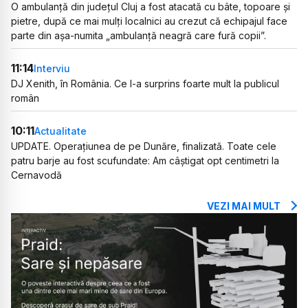
O ambulanță din județul Cluj a fost atacată cu bâte, topoare și
pietre, după ce mai mulți localnici au crezut că echipajul face
parte din așa-numita „ambulanță neagră care fură copii”.
11:14
Interviu
DJ Xenith, în România. Ce l-a surprins foarte mult la publicul
român
10:11
Actualitate
UPDATE. Operațiunea de pe Dunăre, finalizată. Toate cele
patru barje au fost scufundate: Am câștigat opt centimetri la
Cernavodă
VEZI MAI MULT