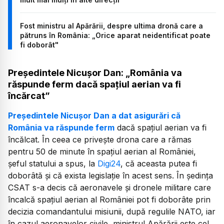
Fost ministru al Apărării, despre ultima dronă care a
pătruns în România: „Orice aparat neidentificat poate
fi doborât"
Președintele Nicușor Dan: „România va
răspunde ferm dacă spațiul aerian va fi
încărcat”
Președintele Nicușor Dan a dat asigurări că
România va răspunde ferm
dacă spațiul aerian va fi
încălcat. În ceea ce privește drona care a rămas
pentru 50 de minute în spațiul aerian al României,
șeful statului a spus, la
Digi24
, că aceasta putea fi
doborâtă și că exista legislație în acest sens. În ședința
CSAT s-a decis că aeronavele și dronele militare care
încalcă spațiul aerian al României pot fi doborâte prin
decizia comandantului misiunii, după regulile NATO, iar
în cazul aeronavelor civile, ministrul Apărării este cel