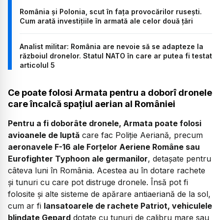
România și Polonia, scut în fața provocărilor rusești.
Cum arată investițiile în armată ale celor două țări
Analist militar: România are nevoie să se adapteze la
războiul dronelor. Statul NATO în care ar putea fi testat
articolul 5
Ce poate folosi Armata pentru a doborî dronele
care încalcă spațiul aerian al României
Pentru a fi doborâte dronele, Armata poate folosi
avioanele de luptă
care fac Poliție Aeriană, precum
aeronavele F-16 ale Forțelor Aeriene Române sau
Eurofighter Typhoon ale germanilor
, detașate pentru
câteva luni în România. Acestea au în dotare rachete
și tunuri cu care pot distruge dronele. Însă pot fi
folosite și alte sisteme de apărare antiaeriană de la sol,
cum ar fi
lansatoarele de rachete Patriot, vehiculele
blindate Gepard
dotate cu tunuri de calibru mare sau