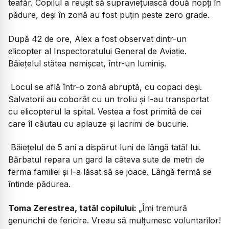
teafăr. Copilul a reușit să supraviețuiască două nopți în
pădure, deși în zonă au fost puțin peste zero grade.
După 42 de ore, Alex a fost observat dintr-un
elicopter al Inspectoratului General de Aviație.
Băiețelul stătea nemișcat, într-un luminiș.
Locul se află într-o zonă abruptă, cu copaci deși.
Salvatorii au coborât cu un troliu și l-au transportat
cu elicopterul la spital. Vestea a fost primită de cei
care îl căutau cu aplauze și lacrimi de bucurie.
Băiețelul de 5 ani a dispărut luni de lângă tatăl lui.
Bărbatul repara un gard la câteva sute de metri de
ferma familiei și l-a lăsat să se joace. Lângă fermă se
întinde pădurea.
Toma Zerestrea, tatăl copilului:
„Îmi tremură
genunchii de fericire. Vreau să mulțumesc voluntarilor!