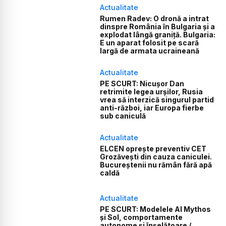
Actualitate
Rumen Radev: O dronă a intrat
dinspre România în Bulgaria și a
explodat lângă graniță. Bulgaria:
E un aparat folosit pe scară
largă de armata ucraineană
Actualitate
PE SCURT: Nicușor Dan
retrimite legea urșilor, Rusia
vrea să interzică singurul partid
anti-război, iar Europa fierbe
sub caniculă
Actualitate
ELCEN oprește preventiv CET
Grozăvești din cauza caniculei.
Bucureștenii nu rămân fără apă
caldă
Actualitate
PE SCURT: Modelele AI Mythos
și Sol, comportamente
autonome și înșelătoare /