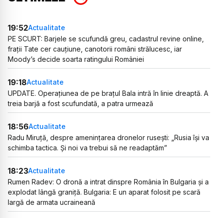
19:52
Actualitate
PE SCURT: Barjele se scufundă greu, cadastrul revine online,
frații Tate cer cauțiune, canotorii români strălucesc, iar
Moody’s decide soarta ratingului României
19:18
Actualitate
UPDATE. Operațiunea de pe brațul Bala intră în linie dreaptă. A
treia barjă a fost scufundată, a patra urmează
18:56
Actualitate
Radu Miruță, despre amenințarea dronelor rusești: „Rusia își va
schimba tactica. Și noi va trebui să ne readaptăm”
18:23
Actualitate
Rumen Radev: O dronă a intrat dinspre România în Bulgaria și a
explodat lângă graniță. Bulgaria: E un aparat folosit pe scară
largă de armata ucraineană