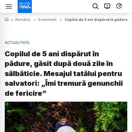
>
România
>
Eveniment
>
Copilul de 5 ani dispărut în pădure, 
ACTUALITATE
Copilul de 5 ani dispărut în
pădure, găsit după două zile în
sălbăticie. Mesajul tatălui pentru
salvatori: „Îmi tremură genunchii
de fericire”