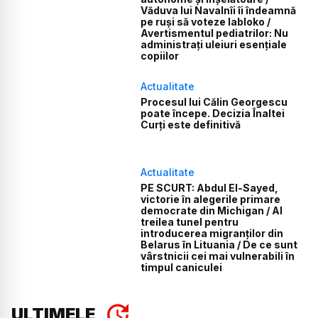
Văduva lui Navalnîi îi îndeamnă
pe ruși să voteze Iabloko /
Avertismentul pediatrilor: Nu
administrați uleiuri esențiale
copiilor
Actualitate
Procesul lui Călin Georgescu
poate începe. Decizia Înaltei
Curți este definitivă
Actualitate
PE SCURT: Abdul El-Sayed,
victorie în alegerile primare
democrate din Michigan / Al
treilea tunel pentru
introducerea migranților din
Belarus în Lituania / De ce sunt
vârstnicii cei mai vulnerabili în
timpul caniculei
ULTIMELE