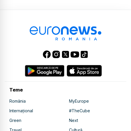
Teme
România
MyEurope
Internațional
#TheCube
Green
Next
Travel
Cultură