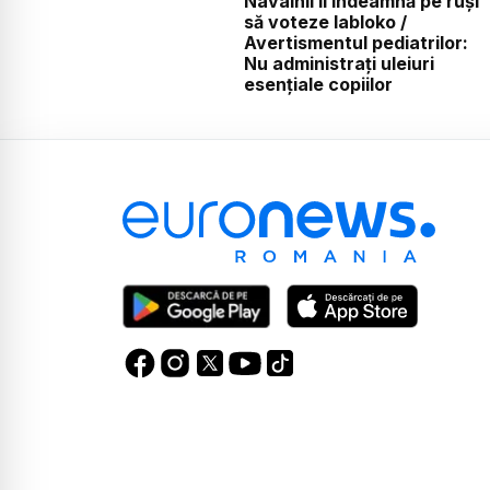
Navalnîi îi îndeamnă pe ruși
să voteze Iabloko /
Avertismentul pediatrilor:
Nu administrați uleiuri
esențiale copiilor