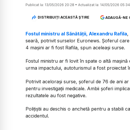
Publicat la:
13/05/2026 20:28
•
Actualizat la:
14/05/2026 05:34
DISTRIBUIȚI ACEASTĂ ȘTIRE
ADAUGĂ-NE 
Fostul ministru al Sănătății, Alexandru Rafila
,
seară, potrivit surselor Euronews. Șoferul care 
4 mașini ar fi fost Rafila, spun aceleași surse.
Fostul ministru ar fi lovit în spate o altă mașin
urma impactului, autoturismul a fost proiectat î
Potrivit acelorași surse, șoferul de 76 de ani ar f
pentru investigații medicale. Ambii șoferi implicaț
rezultatele au fost negative.
Polițiștii au deschis o anchetă pentru a stabili 
accidentul.