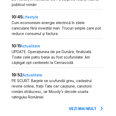
publicul român
10:45
Lifestyle
Cum economisim energie electrică în zilele
caniculare fără investiții mari. Trucuri simple care pot
reduce consumul și factura
10:11
Actualitate
UPDATE. Operațiunea de pe Dunăre, finalizată.
Toate cele patru barje au fost scufundate: Am
câștigat opt centimetri la Cernavodă
19:52
Actualitate
PE SCURT: Barjele se scufundă greu, cadastrul
revine online, frații Tate cer cauțiune, canotorii
români strălucesc, iar Moody’s decide soarta
ratingului României
VEZI MAI MULT