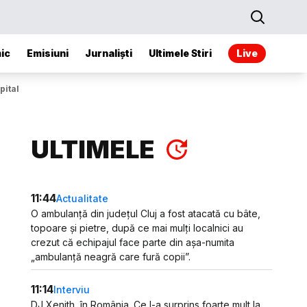
ic
Emisiuni
Jurnaliști
Ultimele Stiri
Live
pital
ULTIMELE
11:44
Actualitate
O ambulanță din județul Cluj a fost atacată cu bâte,
topoare și pietre, după ce mai mulți localnici au
crezut că echipajul face parte din așa-numita
„ambulanță neagră care fură copii”.
11:14
Interviu
DJ Xenith, în România. Ce l-a surprins foarte mult la