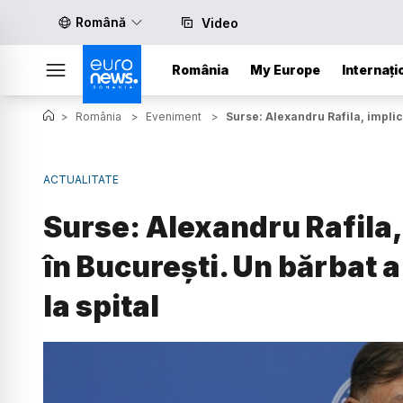
Română
Video
România
My Europe
Internați
>
România
>
Eveniment
>
Surse: Alexandru Rafila, implica
ACTUALITATE
Surse: Alexandru Rafila,
în București. Un bărbat a 
la spital