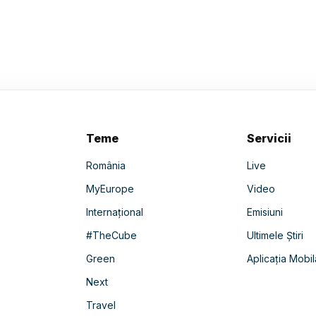
Teme
Servicii
România
Live
MyEurope
Video
Internațional
Emisiuni
#TheCube
Ultimele Știri
Green
Aplicația Mobil
Next
Travel