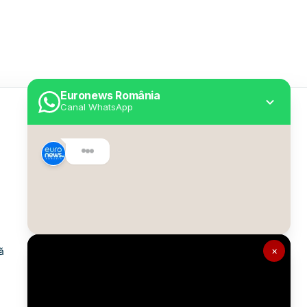
Euronews România
Canal WhatsApp
Utile
Despre Euronews
Declarație accesibilitate
Politica Cookie
Politica de confidențialitate
×
ă
Formular de contact
Transparență în utilizarea AI
Gestionați preferințele