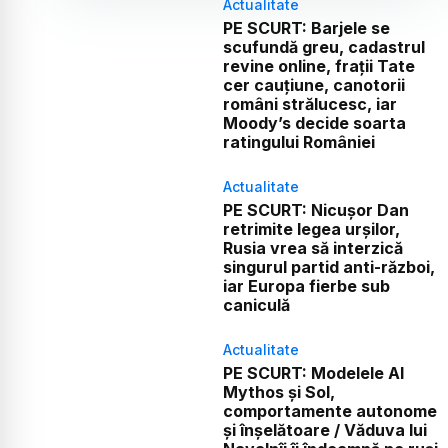
Actualitate
PE SCURT: Barjele se
scufundă greu, cadastrul
revine online, frații Tate
cer cauțiune, canotorii
români strălucesc, iar
Moody’s decide soarta
ratingului României
Actualitate
PE SCURT: Nicușor Dan
retrimite legea urșilor,
Rusia vrea să interzică
singurul partid anti-război,
iar Europa fierbe sub
caniculă
Actualitate
PE SCURT: Modelele AI
Mythos și Sol,
comportamente autonome
și înșelătoare / Văduva lui