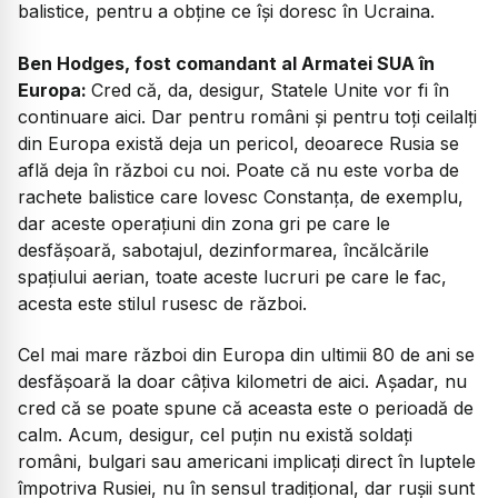
balistice, pentru a obține ce își doresc în Ucraina.
Ben Hodges, fost comandant al Armatei SUA în
Europa:
Cred că, da, desigur, Statele Unite vor fi în
continuare aici. Dar pentru români și pentru toți ceilalți
din Europa există deja un pericol, deoarece Rusia se
află deja în război cu noi. Poate că nu este vorba de
rachete balistice care lovesc Constanța, de exemplu,
dar aceste operațiuni din zona gri pe care le
desfășoară, sabotajul, dezinformarea, încălcările
spațiului aerian, toate aceste lucruri pe care le fac,
acesta este stilul rusesc de război.
Cel mai mare război din Europa din ultimii 80 de ani se
desfășoară la doar câțiva kilometri de aici. Așadar, nu
cred că se poate spune că aceasta este o perioadă de
calm. Acum, desigur, cel puțin nu există soldați
români, bulgari sau americani implicați direct în luptele
împotriva Rusiei, nu în sensul tradițional, dar rușii sunt