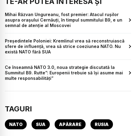
TE-AR PUTEA INTERESA ȘI
Mihai Răzvan Ungureanu, fost premier: Atacul rușilor
asupra orașului Cernăuți, în timpul summitului B9, e un
semnal de atenție al Moscovei
Președintele Poloniei: Kremlinul vrea să reconstruiască
sfere de influență, vrea să strice coeziunea NATO. Nu
există NATO fără SUA
Ce înseamnă NATO 3.0, noua strategie discutată la
Summitul B9. Rutte”: Europenii trebuie să își asume mai
multe responsabilități”
TAGURI
NATO
SUA
APĂRARE
RUSIA