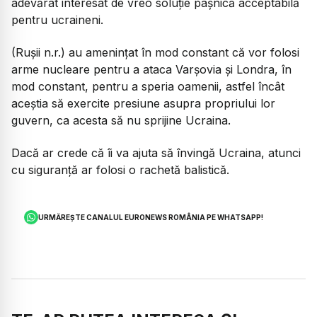
adevărat interesat de vreo soluție pașnică acceptabilă
pentru ucraineni.
(Rușii n.r.) au amenințat în mod constant că vor folosi
arme nucleare pentru a ataca Varșovia și Londra, în
mod constant, pentru a speria oamenii, astfel încât
aceștia să exercite presiune asupra propriului lor
guvern, ca acesta să nu sprijine Ucraina.
Dacă ar crede că îi va ajuta să învingă Ucraina, atunci
cu siguranță ar folosi o rachetă balistică.
URMĂREȘTE CANALUL EURONEWS ROMÂNIA PE WHATSAPP!