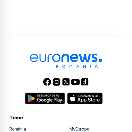
Teme
România
MyEurope