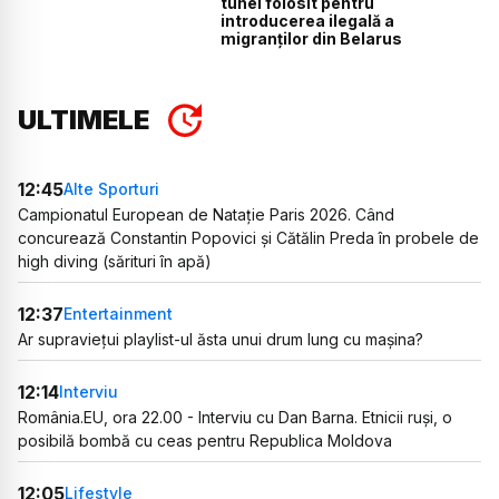
tunel folosit pentru
introducerea ilegală a
migranților din Belarus
ULTIMELE
12:45
Alte Sporturi
Campionatul European de Natație Paris 2026. Când
concurează Constantin Popovici și Cătălin Preda în probele de
high diving (sărituri în apă)
12:37
Entertainment
Ar supraviețui playlist-ul ăsta unui drum lung cu mașina?
12:14
Interviu
România.EU, ora 22.00 - Interviu cu Dan Barna. Etnicii ruși, o
posibilă bombă cu ceas pentru Republica Moldova
12:05
Lifestyle