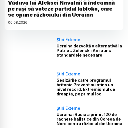
Văduva lui Aleksei Navalnîi îi îndeamnă
pe ruși să voteze partidul Iabloko, care
se opune războiului din Ucraina
06
.
08
.
2026
Știri Externe
Ucraina dezvoltă o alternativă la
Patriot. Zelenski: Am atins
standardele necesare
Știri Externe
Sesizările către programul
britanic Prevent au atins un
nivel record. Extremismul de
dreapta, pe primul loc
Știri Externe
Ucraina: Rusia a primit 120 de
rachete balistice din Coreea de
Nord pentru războiul din Ucraina