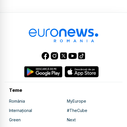
Teme
România
MyEurope
Internațional
#TheCube
Green
Next