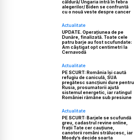
căldură/ Ungaria intră în febra
alegerilor/ Biden se confruntă
cu o nouă veste despre cancer
Actualitate
UPDATE. Operațiunea de pe
Dunăre, finalizată. Toate cele
patru barje au fost scufundate:
Am câștigat opt centimetri la
Cernavodă
Actualitate
PE SCURT: România își caută
refugiu de caniculă, SUA
pregătesc sancțiuni dure pentru
Rusia, prosumatorii ajută
sistemul energetic, iar ratingul
României rămâne sub presiune
Actualitate
PE SCURT: Barjele se scufundă
greu, cadastrul revine online,
frații Tate cer cauțiune,
canotorii români strălucesc, iar
Moody’s decide soarta