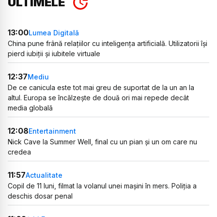
ULTIMELE
13:00
Lumea Digitală
China pune frână relațiilor cu inteligența artificială. Utilizatorii își
pierd iubiții și iubitele virtuale
12:37
Mediu
De ce canicula este tot mai greu de suportat de la un an la
altul. Europa se încălzește de două ori mai repede decât
media globală
12:08
Entertainment
Nick Cave la Summer Well, final cu un pian și un om care nu
credea
11:57
Actualitate
Copil de 11 luni, filmat la volanul unei mașini în mers. Poliția a
deschis dosar penal