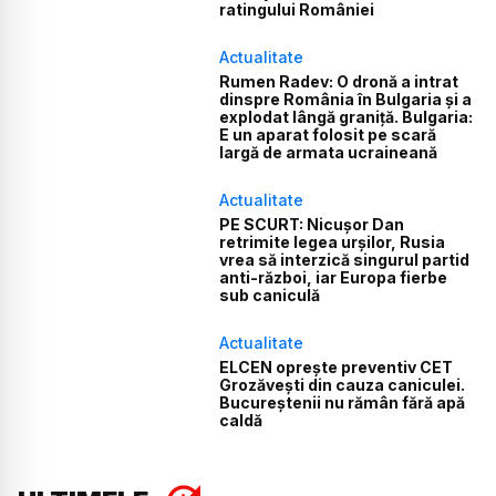
ratingului României
Actualitate
Rumen Radev: O dronă a intrat
dinspre România în Bulgaria și a
explodat lângă graniță. Bulgaria:
E un aparat folosit pe scară
largă de armata ucraineană
Actualitate
PE SCURT: Nicușor Dan
retrimite legea urșilor, Rusia
vrea să interzică singurul partid
anti-război, iar Europa fierbe
sub caniculă
Actualitate
ELCEN oprește preventiv CET
Grozăvești din cauza caniculei.
Bucureștenii nu rămân fără apă
caldă