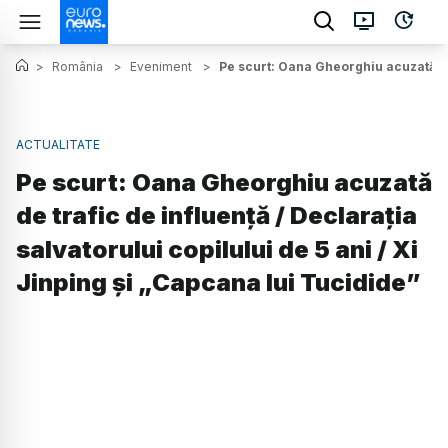
>
România
>
Eveniment
>
Pe scurt: Oana Gheorghiu acuzată de t
ACTUALITATE
Pe scurt: Oana Gheorghiu acuzată
de trafic de influență / Declarația
salvatorului copilului de 5 ani / Xi
Jinping și „Capcana lui Tucidide”