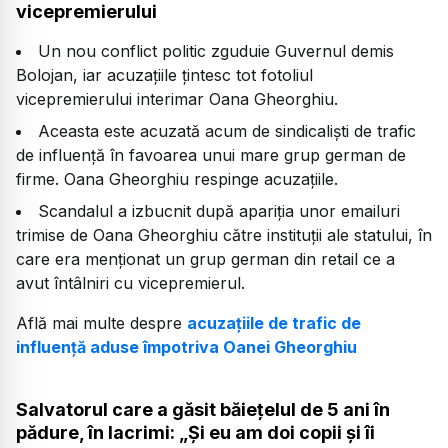
vicepremierului
Un nou conflict politic zguduie Guvernul demis
Bolojan, iar acuzațiile țintesc tot fotoliul
vicepremierului interimar Oana Gheorghiu.
Aceasta este acuzată acum de sindicaliști de trafic
de influență în favoarea unui mare grup german de
firme. Oana Gheorghiu respinge acuzațiile.
Scandalul a izbucnit după apariția unor emailuri
trimise de Oana Gheorghiu către instituții ale statului, în
care era menționat un grup german din retail ce a
avut întâlniri cu vicepremierul.
Află mai multe despre
acuzațiile de trafic de
influență aduse împotriva Oanei Gheorghiu
Salvatorul care a găsit băiețelul de 5 ani în
pădure, în lacrimi: „Și eu am doi copii și îi