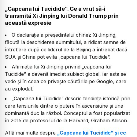
„Capcana lui Tucidide”. Ce a vrut să-i
transmită Xi Jinping lui Donald Trump prin
această expresie
O declarație a președintelui chinez Xi Jinping,
făcută la deschiderea summitului, a ridicat semne de
întrebare după ce liderul de la Beijing a întrebat dacă
SUA și China pot evita „capcana lui Tucidide”.
Afirmația lui Xi Jinping privind
„capcana lui
Tucidide”
a devenit imediat subiect global, iar asta se
vede și în ceea ce privește căutările pe Google, care
au explodat.
„Capcana lui Tucidide” descrie tendința istorică prin
care tensiunile dintre o putere în ascensiune și una
dominantă duc la război. Conceptul a fost popularizat
în 2015 de profesorul de la Harvard, Graham Allison.
Află mai multe despre
„Capcana lui Tucidide” și ce