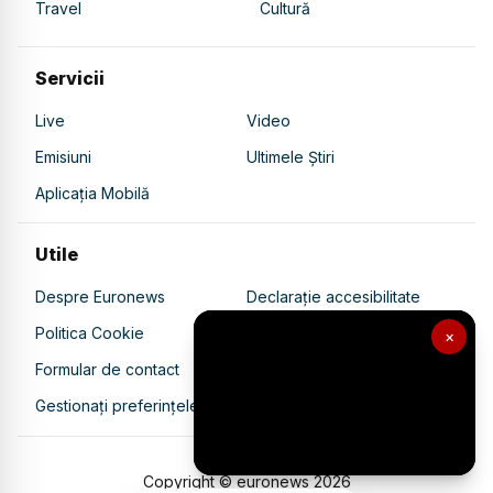
Travel
Cultură
Servicii
Live
Video
Emisiuni
Ultimele Știri
Aplicația Mobilă
Utile
Despre Euronews
Declarație accesibilitate
Politica Cookie
Politica de confidențialitate
×
Formular de contact
Transparență în utilizarea AI
Gestionați preferințele
Copyright © euronews
2026