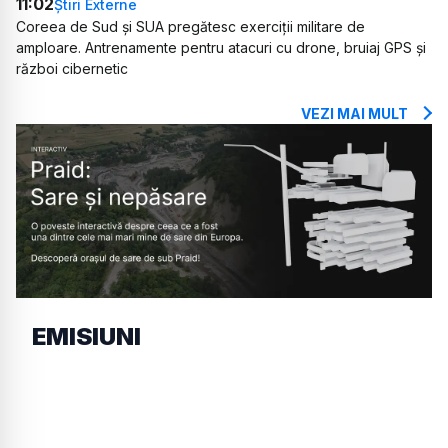
11:02
Știri Externe
Coreea de Sud și SUA pregătesc exerciții militare de
amploare. Antrenamente pentru atacuri cu drone, bruiaj GPS și
război cibernetic
VEZI MAI MULT
EMISIUNI