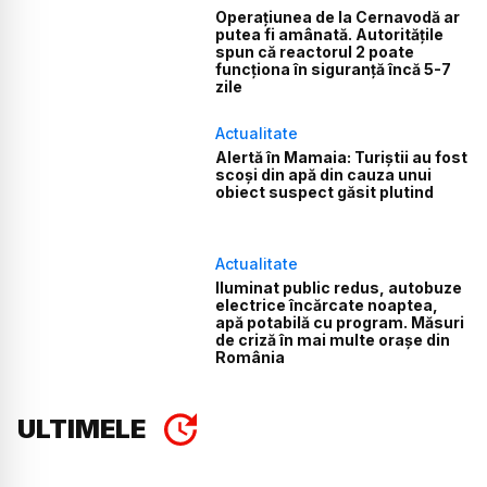
Operațiunea de la Cernavodă ar
putea fi amânată. Autoritățile
spun că reactorul 2 poate
funcționa în siguranță încă 5-7
zile
Actualitate
Alertă în Mamaia: Turiștii au fost
scoși din apă din cauza unui
obiect suspect găsit plutind
Actualitate
Iluminat public redus, autobuze
electrice încărcate noaptea,
apă potabilă cu program. Măsuri
de criză în mai multe orașe din
România
ULTIMELE