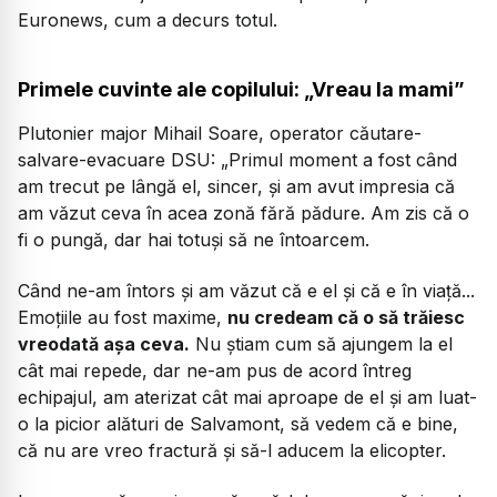
Euronews, cum a decurs totul.
Primele cuvinte ale copilului: „Vreau la mami”
Plutonier major Mihail Soare, operator căutare-
salvare-evacuare DSU:
„Primul moment a fost când
am trecut pe lângă el, sincer, și am avut impresia că
am văzut ceva în acea zonă fără pădure. Am zis că o
fi o pungă, dar hai totuși să ne întoarcem.
Când ne-am întors și am văzut că e el și că e în viață...
Emoțiile au fost maxime,
nu credeam că o să trăiesc
vreodată așa ceva.
Nu știam cum să ajungem la el
cât mai repede, dar ne-am pus de acord întreg
echipajul, am aterizat cât mai aproape de el și am luat-
o la picior alături de Salvamont, să vedem că e bine,
că nu are vreo fractură și să-l aducem la elicopter.