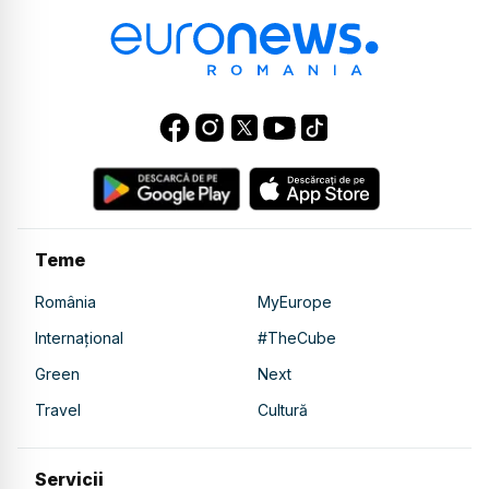
Teme
România
MyEurope
Internațional
#TheCube
Green
Next
Travel
Cultură
Servicii