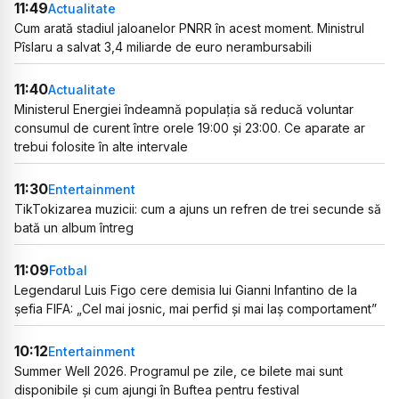
11:49
Actualitate
Cum arată stadiul jaloanelor PNRR în acest moment. Ministrul
Pîslaru a salvat 3,4 miliarde de euro nerambursabili
11:40
Actualitate
Ministerul Energiei îndeamnă populația să reducă voluntar
consumul de curent între orele 19:00 și 23:00. Ce aparate ar
trebui folosite în alte intervale
11:30
Entertainment
TikTokizarea muzicii: cum a ajuns un refren de trei secunde să
bată un album întreg
11:09
Fotbal
Legendarul Luis Figo cere demisia lui Gianni Infantino de la
șefia FIFA: „Cel mai josnic, mai perfid și mai laș comportament”
10:12
Entertainment
Summer Well 2026. Programul pe zile, ce bilete mai sunt
disponibile și cum ajungi în Buftea pentru festival