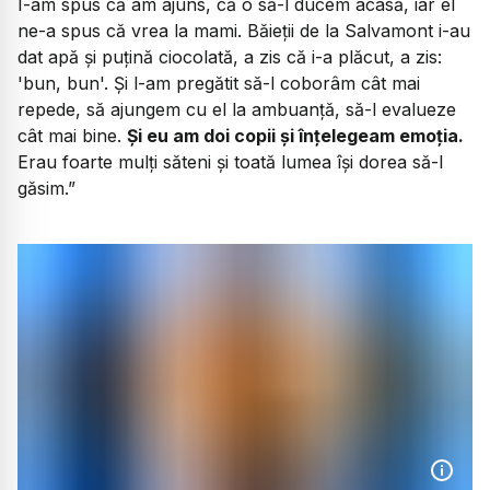
I-am spus că am ajuns, că o să-l ducem acasă, iar el
ne-a spus că vrea la mami. Băieții de la Salvamont i-au
dat apă și puțină ciocolată, a zis că i-a plăcut, a zis:
'bun, bun'. Și l-am pregătit să-l coborâm cât mai
repede, să ajungem cu el la ambuanță, să-l evalueze
cât mai bine.
Și eu am doi copii și înțelegeam emoția.
Erau foarte mulți săteni și toată lumea își dorea să-l
găsim.”