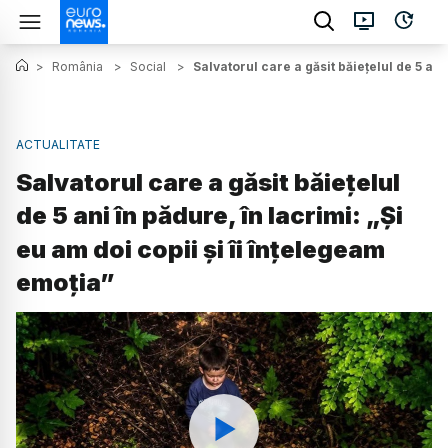
>
România
>
Social
>
Salvatorul care a găsit băiețelul de 5 ani
ACTUALITATE
Salvatorul care a găsit băiețelul
de 5 ani în pădure, în lacrimi: „Și
eu am doi copii și îi înțelegeam
emoția”