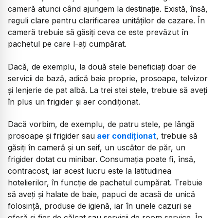
cameră atunci când ajungem la destinație. Există, însă,
reguli clare pentru clarificarea unităților de cazare. În
cameră trebuie să găsiți ceva ce este prevăzut în
pachetul pe care l-ați cumpărat.
Dacă, de exemplu, la două stele beneficiați doar de
servicii de bază, adică baie proprie, prosoape, telvizor
și lenjerie de pat albă. La trei stei stele, trebuie să aveți
în plus un frigider și aer condiționat.
Dacă vorbim, de exemplu, de patru stele, pe lângă
prosoape și frigider sau
aer condiționat
, trebuie să
găsiți în cameră și un seif, un uscător de păr, un
frigider dotat cu minibar. Consumația poate fi, însă,
contracost, iar acest lucru este la latitudinea
hotelierilor, în funcție de pachetul cumpărat. Trebuie
să aveți și halate de baie, papuci de acasă de unică
folosință, produse de igienă, iar în unele cazuri se
oferă și fier de călcat sau servicii de room service. În