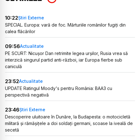
10:22
Știri Externe
SPECIAL. Europa: vară de foc. Mărturiile românilor fugiți din
calea flăcărilor
09:56
Actualitate
PE SCURT: Nicușor Dan retrimite legea urșilor, Rusia vrea să
interzică singurul partid anti-război, iar Europa fierbe sub
caniculă
23:52
Actualitate
UPDATE Ratingul Moody's pentru România: BAA3 cu
perspectivă negativă
23:46
Știri Externe
Descoperire uluitoare în Dunăre, la Budapesta: o motocicletă
militară și rămășițele a doi soldați germani, scoase la iveală de
secetă