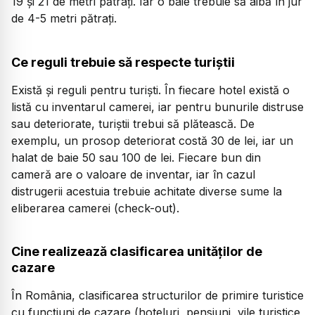
19 și 21 de metri pătrați. Iar o baie trebuie să aibă în jur
de 4-5 metri pătrați.
Ce reguli trebuie să respecte turiștii
Există și reguli pentru turiști. În fiecare hotel există o
listă cu inventarul camerei, iar pentru bunurile distruse
sau deteriorate, turiștii trebui să plătească. De
exemplu, un prosop deteriorat costă 30 de lei, iar un
halat de baie 50 sau 100 de lei. Fiecare bun din
cameră are o valoare de inventar, iar în cazul
distrugerii acestuia trebuie achitate diverse sume la
eliberarea camerei (check-out).
Cine realizează clasificarea unităților de
cazare
În România, clasificarea structurilor de primire turistice
cu funcțiuni de cazare (hoteluri, pensiuni, vile turistice