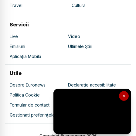
Travel
Cultură
Servicii
Live
Video
Emisiuni
Ultimele Știri
Aplicația Mobilă
Utile
Despre Euronews
Declarație accesibilitate
Politica Cookie
Politica de confidențialitate
×
Formular de contact
Transparență în utilizarea AI
Gestionați preferințele
Copyright © euronews
2026