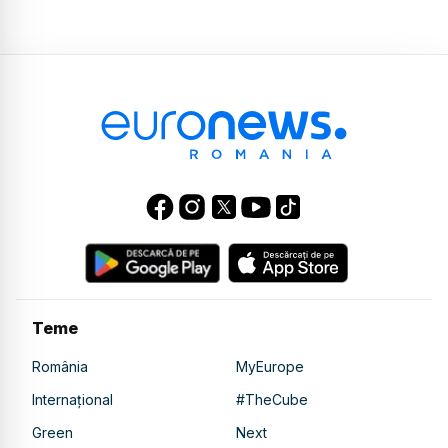
Teme
România
MyEurope
Internațional
#TheCube
Green
Next