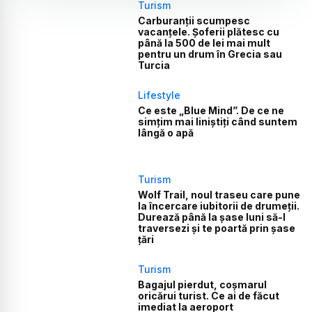
Turism
Carburanții scumpesc
vacanțele. Șoferii plătesc cu
până la 500 de lei mai mult
pentru un drum în Grecia sau
Turcia
Lifestyle
Ce este „Blue Mind”. De ce ne
simțim mai liniștiți când suntem
lângă o apă
Turism
Wolf Trail, noul traseu care pune
la încercare iubitorii de drumeții.
Durează până la șase luni să-l
traversezi și te poartă prin șase
țări
Turism
Bagajul pierdut, coșmarul
oricărui turist. Ce ai de făcut
imediat la aeroport