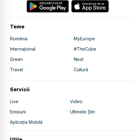
Teme
România
MyEurope
Internațional
#TheCube
Green
Next
Travel
Cultură
Servicii
Live
Video
Emisiuni
Ultimele Știri
Aplicația Mobilă
Utile