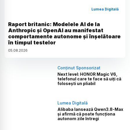
Lumea Digitală
Raport britanic: Modelele AI de la
Anthropic și OpenAI au manifestat
comportamente autonome și înșelătoare
în timpul testelor
05
.
08
.
2026
Conținut Sponsorizat
Next level: HONOR Magic V6,
telefonul care te face să uiți că
folosești un pliabil
Lumea Digitală
Alibaba lansează Qwen3.8-Max
și afirmă că poate funcționa
autonom zile întregi