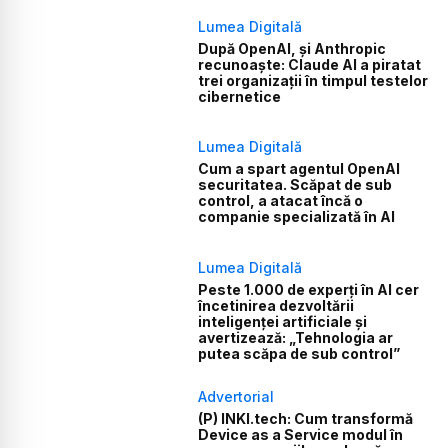
Lumea Digitală
După OpenAI, și Anthropic
recunoaște: Claude AI a piratat
trei organizații în timpul testelor
cibernetice
Lumea Digitală
Cum a spart agentul OpenAI
securitatea. Scăpat de sub
control, a atacat încă o
companie specializată în AI
Lumea Digitală
Peste 1.000 de experți în AI cer
încetinirea dezvoltării
inteligenței artificiale și
avertizează: „Tehnologia ar
putea scăpa de sub control”
Advertorial
(P) INKI.tech: Cum transformă
Device as a Service modul în