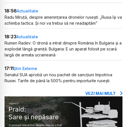
18:56
Actualitate
Radu Miruță, despre amenințarea dronelor rusești: „Rusia își va
schimba tactica. Și noi va trebui să ne readaptăm”
18:23
Actualitate
Rumen Radev: O dronă a intrat dinspre România în Bulgaria și a
explodat lângă graniță. Bulgaria: E un aparat folosit pe scară
largă de armata ucraineană
17:11
Știri Externe
Senatul SUA aprobă un nou pachet de sancțiuni împotriva
Rusiei. Tarife de până la 500% pentru importurile rusești
VEZI MAI MULT