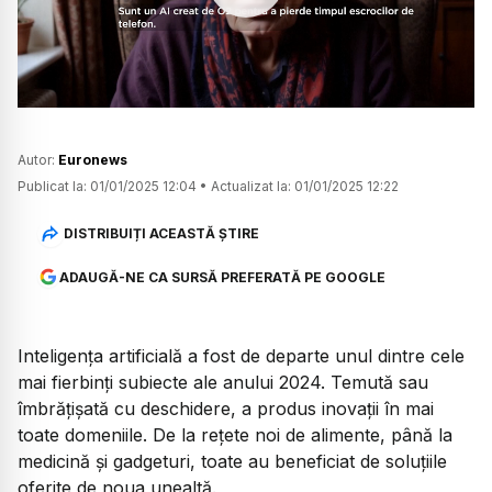
Watch
Autor:
Euronews
Publicat la:
01/01/2025 12:04
•
Actualizat la:
01/01/2025 12:22
DISTRIBUIȚI ACEASTĂ ȘTIRE
ADAUGĂ-NE CA SURSĂ PREFERATĂ PE GOOGLE
Inteligența artificială a fost de departe unul dintre cele
mai fierbinți subiecte ale anului 2024. Temută sau
îmbrățișată cu deschidere, a produs inovații în mai
toate domeniile. De la rețete noi de alimente, până la
medicină și gadgeturi, toate au beneficiat de soluțiile
oferite de noua unealtă.