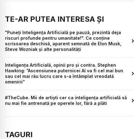
TE-AR PUTEA INTERESA ȘI
"Puneți Inteligența Artificială pe pauză, prezintă deja
riscuri profunde pentru umanitate!". Ce conține
scrisoarea deschisă, aparent semnată de Elon Musk,
Steve Wozniak și alte personalități
Inteligența Artificială, opinii pro și contra. Stephen
Hawking: ”Ascensiunea puternicei AI va fi cel mai bun
sau cel mai rău lucru care s-a întâmplat vreodată
omenirii”
#TheCube. Mii de artişti cer ca inteligența artificială să
nu mai fie antrenată pe operele lor, fără a plăti
TAGURI