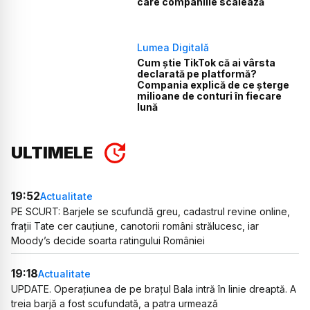
care companiile scalează
Lumea Digitală
Cum știe TikTok că ai vârsta
declarată pe platformă?
Compania explică de ce șterge
milioane de conturi în fiecare
lună
ULTIMELE
19:52
Actualitate
PE SCURT: Barjele se scufundă greu, cadastrul revine online,
frații Tate cer cauțiune, canotorii români strălucesc, iar
Moody’s decide soarta ratingului României
19:18
Actualitate
UPDATE. Operațiunea de pe brațul Bala intră în linie dreaptă. A
treia barjă a fost scufundată, a patra urmează