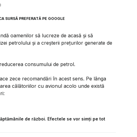
3
CA SURSĂ PREFERATĂ PE GOOGLE
ndă oamenilor să lucreze de acasă și să
ei petrolului și a creșterii prețurilor generate de
u reducerea consumului de petrol.
 face zece recomandări în acest sens. Pe lânga
area călătoriilor cu avionul acolo unde există
ri:
săptămânile de război. Efectele se vor simți pe tot