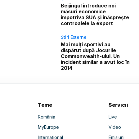
Beijingul introduce noi
măsuri economice
împotriva SUA și înăsprește
controalele la export
Știri Externe
Mai mulți sportivi au
dispărut după Jocurile
Commonwealth-ului. Un
incident similar a avut loc în
2014
Teme
Servicii
România
Live
MyEurope
Video
Internațional
Emisiuni