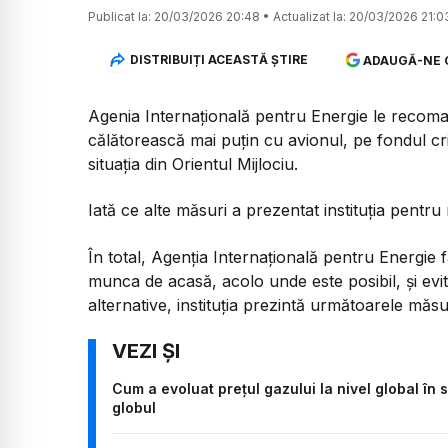
Publicat la:
20/03/2026 20:48
•
Actualizat la:
20/03/2026 21:0
DISTRIBUIȚI ACEASTĂ ȘTIRE
ADAUGĂ-NE 
Agenia Internațională pentru Energie le recoma
călătorească mai puțin cu avionul, pe fondul criz
situația din Orientul Mijlociu.
Iată ce alte măsuri a prezentat instituția pentr
În total, Agenția Internațională pentru Energie
munca de acasă, acolo unde este posibil, și evit
alternative, instituția prezintă următoarele măsu
Cum a evoluat prețul gazului la nivel global în 
globul