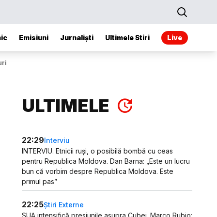
ic
Emisiuni
Jurnaliști
Ultimele Stiri
Live
uri
ULTIMELE
22:29
Interviu
INTERVIU. Etnicii ruși, o posibilă bombă cu ceas
pentru Republica Moldova. Dan Barna: „Este un lucru
bun că vorbim despre Republica Moldova. Este
primul pas”
22:25
Știri Externe
SUA intensifică presiunile asupra Cubei. Marco Rubio: