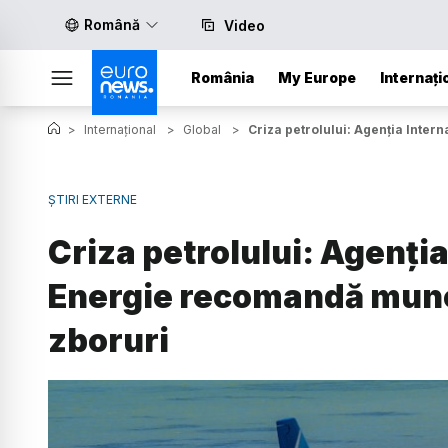
Română
Video
România
My Europe
Internați
>
Internațional
>
Global
>
Criza petrolului: Agenția Inte
ȘTIRI EXTERNE
Criza petrolului: Agenți
Energie recomandă munca
zboruri