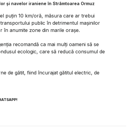
lor și navelor iraniene în Strâmtoarea Ormuz
cel puțin 10 km/oră, măsura care ar trebui
 transportului public în detrimentul mașinilor
r în anumite zone din marile orașe.
genția recomandă ca mai mulți oameni să se
condusul ecologic, care să reducă consumul de
 de gătit, fiind încurajat gătitul electric, de
HATSAPP!