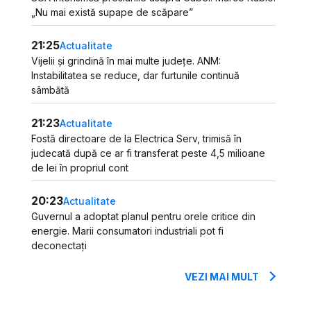
„Nu mai există supape de scăpare”
21:25
Actualitate
Vijelii și grindină în mai multe județe. ANM:
Instabilitatea se reduce, dar furtunile continuă
sâmbătă
21:23
Actualitate
Fostă directoare de la Electrica Serv, trimisă în
judecată după ce ar fi transferat peste 4,5 milioane
de lei în propriul cont
20:23
Actualitate
Guvernul a adoptat planul pentru orele critice din
energie. Marii consumatori industriali pot fi
deconectați
VEZI MAI MULT