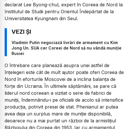
declarat Lee Byong-chul, expert în Coreea de Nord la
Institutul de Studii pentru Orientul Îndepărtat de la
Universitatea Kyungnam din Seul.
Vladimir Putin negociază livrări de armament cu Kim
Jong Un. SUA cer Coreei de Nord să nu vândă muniție
Rusiei
O întrebare care planează asupra unei astfel de
înțelegeri este cât de mult ajutor poate oferi Coreea de
Nord în eforturile Moscovei de a inclina balanța de
forțe din Ucraina. În ultimele săptămâni, se pare că
liderul nord coreean a vizitat o serie de fabrici de
muniții, îndemnându-i pe oficialii de acolo să intensifice
producția, potrivit presei de stat. Phenianul ar putea
avea deja un surplus mare de muniție disponibilă,
deoarece nu a mai purtat un război de la armistițiul
Războiului din Coreea din 1953. Iar cu armamentul