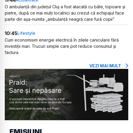
O ambulanță din județul Cluj a fost atacată cu bâte, topoare și
pietre, după ce mai mulți localnici au crezut că echipajul face
parte din așa-numita „ambulanță neagră care fură copii”.
10:45
Lifestyle
Cum economisim energie electrică în zilele caniculare fără
investiții mari. Trucuri simple care pot reduce consumul și
factura
VEZI MAI MULT
EMISIUNI