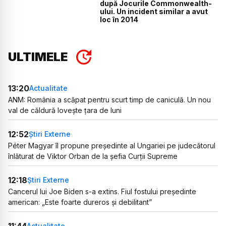
după Jocurile Commonwealth-
ului. Un incident similar a avut
loc în 2014
ULTIMELE
13:20
Actualitate
ANM: România a scăpat pentru scurt timp de caniculă. Un nou
val de căldură lovește țara de luni
12:52
Știri Externe
Péter Magyar îl propune președinte al Ungariei pe judecătorul
înlăturat de Viktor Orban de la șefia Curții Supreme
12:18
Știri Externe
Cancerul lui Joe Biden s-a extins. Fiul fostului președinte
american: „Este foarte dureros și debilitant”
11:44
Actualitate