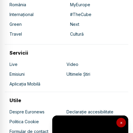
România
MyEurope
Internațional
#TheCube
Green
Next
Travel
Cultură
Servicii
Live
Video
Emisiuni
Ultimele Știri
Aplicația Mobilă
Utile
Despre Euronews
Declarație accesibilitate
Politica Cookie
Politica de confidențialitate
×
Formular de contact
Transparență în utilizarea AI