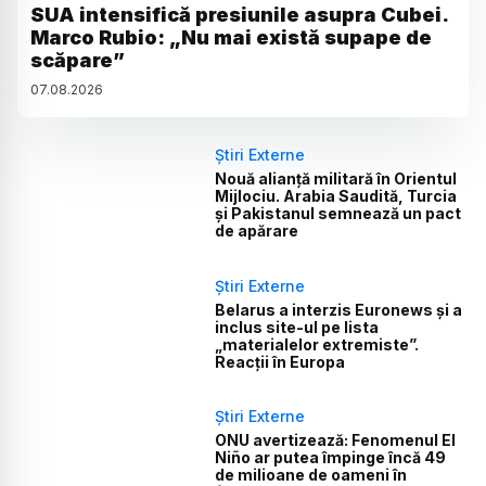
SUA intensifică presiunile asupra Cubei.
Marco Rubio: „Nu mai există supape de
scăpare”
07
.
08
.
2026
Știri Externe
Nouă alianță militară în Orientul
Mijlociu. Arabia Saudită, Turcia
și Pakistanul semnează un pact
de apărare
Știri Externe
Belarus a interzis Euronews și a
inclus site-ul pe lista
„materialelor extremiste”.
Reacții în Europa
Știri Externe
ONU avertizează: Fenomenul El
Niño ar putea împinge încă 49
de milioane de oameni în