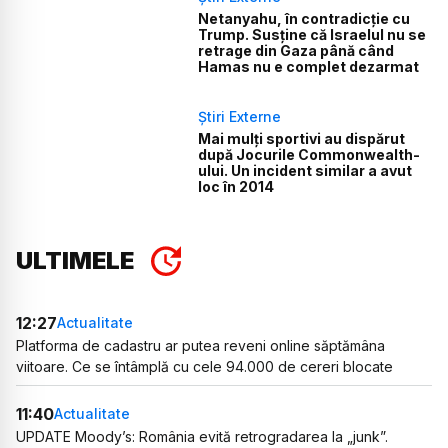
Netanyahu, în contradicție cu
Trump. Susține că Israelul nu se
retrage din Gaza până când
Hamas nu e complet dezarmat
Știri Externe
Mai mulți sportivi au dispărut
după Jocurile Commonwealth-
ului. Un incident similar a avut
loc în 2014
ULTIMELE
12:27
Actualitate
Platforma de cadastru ar putea reveni online săptămâna
viitoare. Ce se întâmplă cu cele 94.000 de cereri blocate
11:40
Actualitate
UPDATE Moody’s: România evită retrogradarea la „junk”.