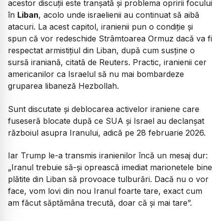
acestor discuții este tranșată și problema opririi focului
în
Liban
, acolo unde israelienii au continuat să aibă
atacuri. La acest capitol, iranienii pun o condiție și
spun că vor redeschide Strâmtoarea Ormuz dacă va fi
respectat armistițiul din Liban, după cum susține o
sursă iraniană, citată de Reuters. Practic, iranienii cer
americanilor ca Israelul să nu mai bombardeze
gruparea libaneză Hezbollah.
Sunt discutate și deblocarea activelor iraniene care
fuseseră blocate după ce SUA și Israel au declanșat
războiul asupra Iranului, adică pe 28 februarie 2026.
Iar Trump le-a transmis iranienilor încă un mesaj dur:
„Iranul trebuie să-și oprească imediat marionetele bine
plătite din Liban să provoace tulburări. Dacă nu o vor
face, vom lovi din nou Iranul foarte tare, exact cum
am făcut săptămâna trecută, doar că și mai tare”.