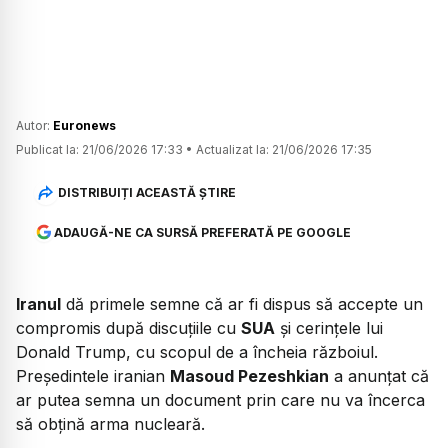
Autor:
Euronews
Publicat la:
21/06/2026 17:33
•
Actualizat la:
21/06/2026 17:35
DISTRIBUIȚI ACEASTĂ ȘTIRE
ADAUGĂ-NE CA SURSĂ PREFERATĂ PE GOOGLE
Iranul
dă primele semne că ar fi dispus să accepte un
compromis după discuțiile cu
SUA
și cerințele lui
Donald Trump, cu scopul de a încheia războiul.
Președintele iranian
Masoud Pezeshkian
a anunțat că
ar putea semna un document prin care nu va încerca
să obţină arma nucleară.