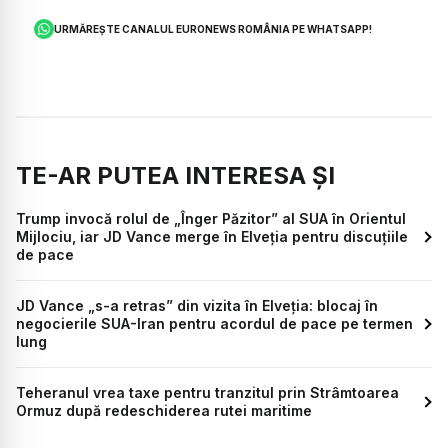
URMĂREȘTE CANALUL EURONEWS ROMÂNIA PE WHATSAPP!
TE-AR PUTEA INTERESA ȘI
Trump invocă rolul de „Înger Păzitor” al SUA în Orientul
Mijlociu, iar JD Vance merge în Elveția pentru discuțiile
de pace
JD Vance „s-a retras” din vizita în Elveția: blocaj în
negocierile SUA-Iran pentru acordul de pace pe termen
lung
Teheranul vrea taxe pentru tranzitul prin Strâmtoarea
Ormuz după redeschiderea rutei maritime