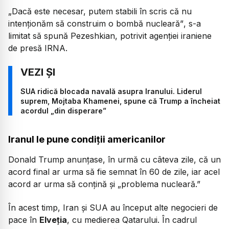
„Dacă este necesar, putem stabili în scris că nu
intenţionăm să construim o bombă nucleară”
, s-a
limitat să spună Pezeshkian, potrivit agenției iraniene
de presă IRNA.
SUA ridică blocada navală asupra Iranului. Liderul
suprem, Mojtaba Khamenei, spune că Trump a încheiat
acordul „din disperare”
Iranul le pune condiții americanilor
Donald Trump anunțase, în urmă cu câteva zile, că un
acord final ar urma să fie semnat în 60 de zile, iar acel
acord ar urma să conțină și
„problema nucleară.”
În acest timp, Iran și SUA au început alte negocieri de
pace în
Elveția
, cu medierea Qatarului. În cadrul