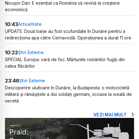
Nicușor Dan: E esențial ca România să revină la creștere
economică
10:43
Actualitate
UPDATE. Două barje au fost scufundate în Dunăre pentru a
redirecționa apa către Cernavodă. Operațiunea a durat 11 ore
10:22
Știri Externe
SPECIAL. Europa: vară de foc. Mărturiile românilor fugiți din
calea flăcărilor
23:46
Știri Externe
Descoperire uluitoare în Dunăre, la Budapesta: o motocicletă
militară și rămășițele a doi soldați germani, scoase la iveală de
secetă
VEZI MAI MULT