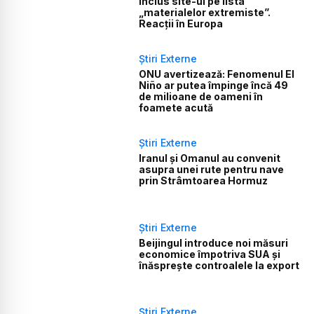
inclus site-ul pe lista
„materialelor extremiste”.
Reacții în Europa
Știri Externe
ONU avertizează: Fenomenul El
Niño ar putea împinge încă 49
de milioane de oameni în
foamete acută
Știri Externe
Iranul și Omanul au convenit
asupra unei rute pentru nave
prin Strâmtoarea Hormuz
Știri Externe
Beijingul introduce noi măsuri
economice împotriva SUA și
înăsprește controalele la export
Știri Externe