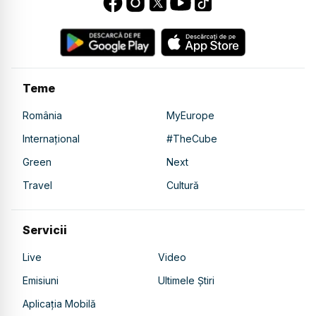
Teme
România
MyEurope
Internațional
#TheCube
Green
Next
Travel
Cultură
Servicii
Live
Video
Emisiuni
Ultimele Știri
Aplicația Mobilă