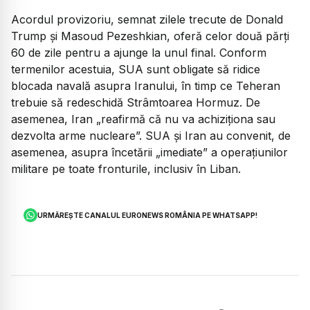
Acordul provizoriu, semnat zilele trecute de Donald
Trump și Masoud Pezeshkian, oferă celor două părți
60 de zile pentru a ajunge la unul final. Conform
termenilor acestuia, SUA sunt obligate să ridice
blocada navală asupra Iranului, în timp ce Teheran
trebuie să redeschidă Strâmtoarea Hormuz. De
asemenea, Iran „reafirmă că nu va achiziționa sau
dezvolta arme nucleare”. SUA și Iran au convenit, de
asemenea, asupra încetării „imediate” a operațiunilor
militare pe toate fronturile, inclusiv în Liban.
URMĂREȘTE CANALUL EURONEWS ROMÂNIA PE WHATSAPP!