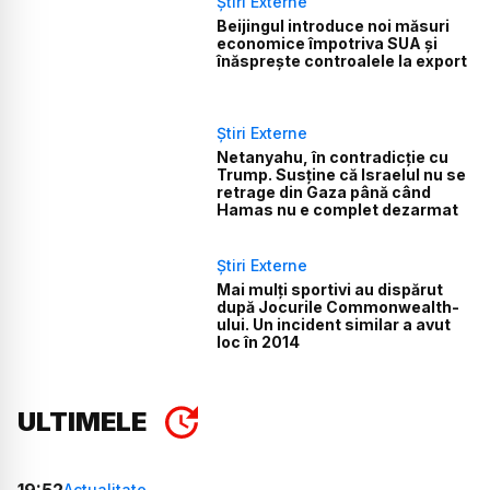
Știri Externe
Beijingul introduce noi măsuri
economice împotriva SUA și
înăsprește controalele la export
Știri Externe
Netanyahu, în contradicție cu
Trump. Susține că Israelul nu se
retrage din Gaza până când
Hamas nu e complet dezarmat
Știri Externe
Mai mulți sportivi au dispărut
după Jocurile Commonwealth-
ului. Un incident similar a avut
loc în 2014
ULTIMELE
19:52
Actualitate