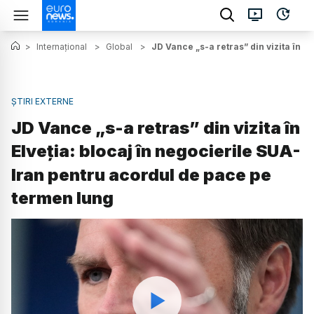
>
Internațional
>
Global
>
JD Vance „s-a retras” din vizita în 
ȘTIRI EXTERNE
JD Vance „s-a retras” din vizita în
Elveția: blocaj în negocierile SUA-
Iran pentru acordul de pace pe
termen lung