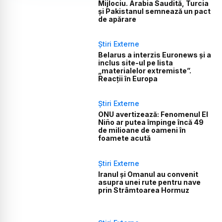
Mijlociu. Arabia Saudită, Turcia
și Pakistanul semnează un pact
de apărare
Știri Externe
Belarus a interzis Euronews și a
inclus site-ul pe lista
„materialelor extremiste”.
Reacții în Europa
Știri Externe
ONU avertizează: Fenomenul El
Niño ar putea împinge încă 49
de milioane de oameni în
foamete acută
Știri Externe
Iranul și Omanul au convenit
asupra unei rute pentru nave
prin Strâmtoarea Hormuz