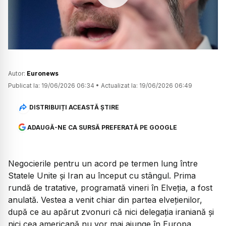
Watch
Autor:
Euronews
Publicat la:
19/06/2026 06:34
•
Actualizat la:
19/06/2026 06:49
DISTRIBUIȚI ACEASTĂ ȘTIRE
ADAUGĂ-NE CA SURSĂ PREFERATĂ PE GOOGLE
Negocierile pentru un acord pe termen lung între
Statele Unite și Iran au început cu stângul. Prima
rundă de tratative, programată vineri în Elveția, a fost
anulată. Vestea a venit chiar din partea elvețienilor,
după ce au apărut zvonuri că nici delegația iraniană și
nici cea americană nu vor mai ajunge în Europa.