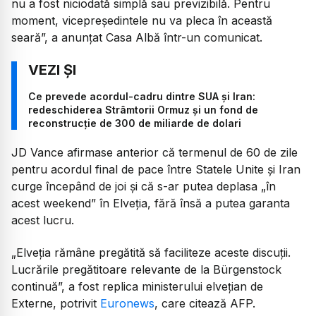
nu a fost niciodată simplă sau previzibilă. Pentru
moment, vicepreședintele nu va pleca în această
seară”, a anunțat Casa Albă într-un comunicat.
Ce prevede acordul-cadru dintre SUA și Iran:
redeschiderea Strâmtorii Ormuz și un fond de
reconstrucție de 300 de miliarde de dolari
JD Vance afirmase anterior că termenul de 60 de zile
pentru acordul final de pace între Statele Unite și Iran
curge începând de joi și că s-ar putea deplasa „în
acest weekend” în Elveția, fără însă a putea garanta
acest lucru.
„Elveția rămâne pregătită să faciliteze aceste discuții.
Lucrările pregătitoare relevante de la Bürgenstock
continuă”, a fost replica ministerului elvețian de
Externe, potrivit
Euronews
, care citează AFP.