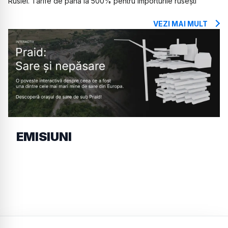
Rusiei. Tarife de până la 500% pentru importurile rusești
VEZI MAI MULT
EMISIUNI