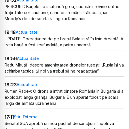
PE SCURT: Barjele se scufundă greu, cadastrul revine online,
frații Tate cer cauțiune, canotorii români strălucesc, iar
Moody’s decide soarta ratingului României
19:18
Actualitate
UPDATE. Operațiunea de pe brațul Bala intră în linie dreaptă. A
treia barjă a fost scufundată, a patra urmează
18:56
Actualitate
Radu Miruță, despre amenințarea dronelor rusești: „Rusia își va
schimba tactica. Și noi va trebui să ne readaptăm”
18:23
Actualitate
Rumen Radev: O dronă a intrat dinspre România în Bulgaria și a
explodat lângă graniță. Bulgaria: E un aparat folosit pe scară
largă de armata ucraineană
17:11
Știri Externe
Senatul SUA aprobă un nou pachet de sancțiuni împotriva