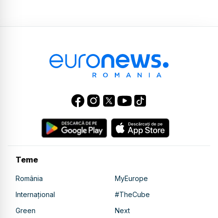
Teme
România
MyEurope
Internațional
#TheCube
Green
Next