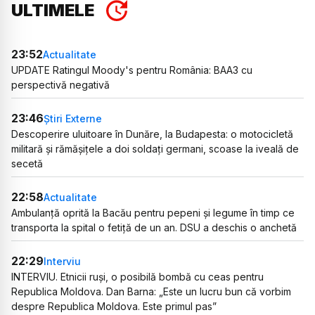
ULTIMELE
23:52
Actualitate
UPDATE Ratingul Moody's pentru România: BAA3 cu
perspectivă negativă
23:46
Știri Externe
Descoperire uluitoare în Dunăre, la Budapesta: o motocicletă
militară și rămășițele a doi soldați germani, scoase la iveală de
secetă
22:58
Actualitate
Ambulanță oprită la Bacău pentru pepeni și legume în timp ce
transporta la spital o fetiță de un an. DSU a deschis o anchetă
22:29
Interviu
INTERVIU. Etnicii ruși, o posibilă bombă cu ceas pentru
Republica Moldova. Dan Barna: „Este un lucru bun că vorbim
despre Republica Moldova. Este primul pas”