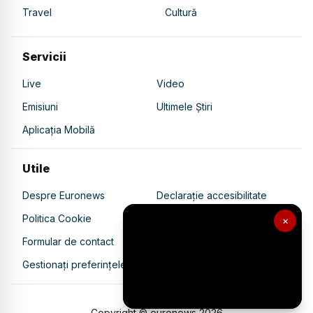
Travel
Cultură
Servicii
Live
Video
Emisiuni
Ultimele Știri
Aplicația Mobilă
Utile
Despre Euronews
Declarație accesibilitate
Politica Cookie
Politica de confidențialitate
×
Formular de contact
Transparență în utilizarea AI
Gestionați preferințele
Copyright © euronews
2026