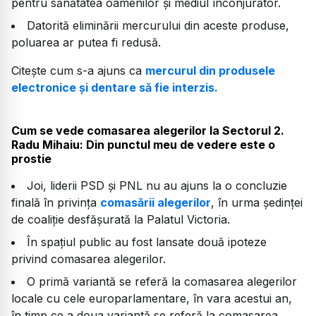
pentru sănătatea oamenilor și mediul înconjurător.
Datorită eliminării mercurului din aceste produse,
poluarea ar putea fi redusă.
Citește cum s-a ajuns ca
mercurul din produsele
electronice și dentare să fie interzis.
Cum se vede comasarea alegerilor la Sectorul 2.
Radu Mihaiu: Din punctul meu de vedere este o
prostie
Joi, liderii PSD şi PNL nu au ajuns la o concluzie
finală în privinţa
comasării alegerilor
, în urma şedinţei
de coaliţie desfăşurată la Palatul Victoria.
În spațiul public au fost lansate două ipoteze
privind comasarea alegerilor.
O primă variantă se referă la comasarea alegerilor
locale cu cele europarlamentare, în vara acestui an,
în timp ce a doua variantă se referă la comasarea