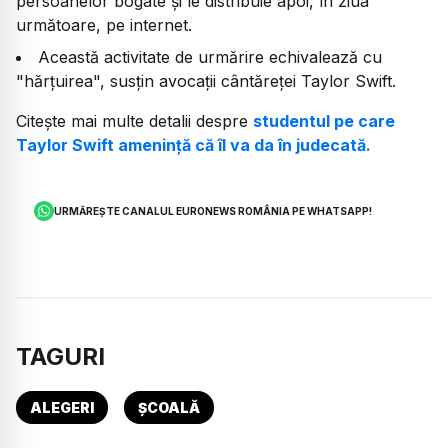
persoanelor bogate şi le distribuie apoi, în ziua
următoare, pe internet.
Această activitate de urmărire echivalează cu
"hărţuirea", susţin avocaţii cântăreţei Taylor Swift.
Citește mai multe detalii despre
studentul pe care
Taylor Swift ameninţă că îl va da în judecată.
URMĂREȘTE CANALUL EURONEWS ROMÂNIA PE WHATSAPP!
TAGURI
ALEGERI
ȘCOALĂ