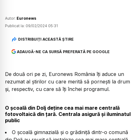
Autor:
Euronews
Publicat la:
09/02/2024 05:31
DISTRIBUIȚI ACEASTĂ ȘTIRE
ADAUGĂ-NE CA SURSĂ PREFERATĂ PE GOOGLE
De două ori pe zi, Euronews România îți aduce un
rezumat al știrilor cu care merită să pornești la drum
și, respectiv, cu care să îți închei programul.
O școală din Dolj deține cea mai mare centrală
fotovoltaică din țară. Centrala asigură și iluminatul
public
O școală gimnazială și o grădiniță dintr-o comună
din Dolj au reușit să instaleze cea mai mare centrală