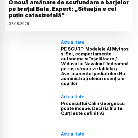
O nouă amânare de scufundare a barjelor
pe brațul Bala. Expert: „Situația e cel
puțin catastrofală”
07
.
08
.
2026
Actualitate
PE SCURT: Modelele AI Mythos
și Sol, comportamente
autonome și înșelătoare /
Văduva lui Navalnîi îi îndeamnă
pe ruși să voteze Iabloko /
Avertismentul pediatrilor: Nu
administrați uleiuri esențiale
copiilor
Actualitate
Procesul lui Călin Georgescu
poate începe. Decizia Înaltei
Curți este definitivă
Actualitate