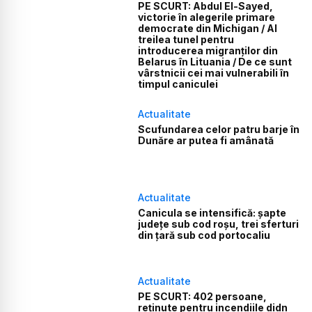
PE SCURT: Abdul El-Sayed,
victorie în alegerile primare
democrate din Michigan / Al
treilea tunel pentru
introducerea migranților din
Belarus în Lituania / De ce sunt
vârstnicii cei mai vulnerabili în
timpul caniculei
Actualitate
Scufundarea celor patru barje în
Dunăre ar putea fi amânată
Actualitate
Canicula se intensifică: șapte
județe sub cod roșu, trei sferturi
din țară sub cod portocaliu
Actualitate
PE SCURT: 402 persoane,
reținute pentru incendiile didn