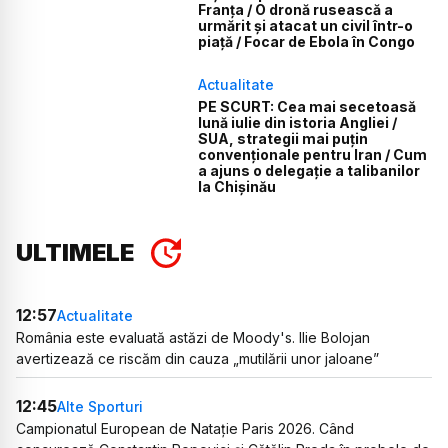
Franța / O dronă rusească a
urmărit și atacat un civil într-o
piață / Focar de Ebola în Congo
Actualitate
PE SCURT: Cea mai secetoasă
lună iulie din istoria Angliei /
SUA, strategii mai puțin
convenționale pentru Iran / Cum
a ajuns o delegație a talibanilor
la Chișinău
ULTIMELE
12:57
Actualitate
România este evaluată astăzi de Moody's. Ilie Bolojan
avertizează ce riscăm din cauza „mutilării unor jaloane”
12:45
Alte Sporturi
Campionatul European de Natație Paris 2026. Când