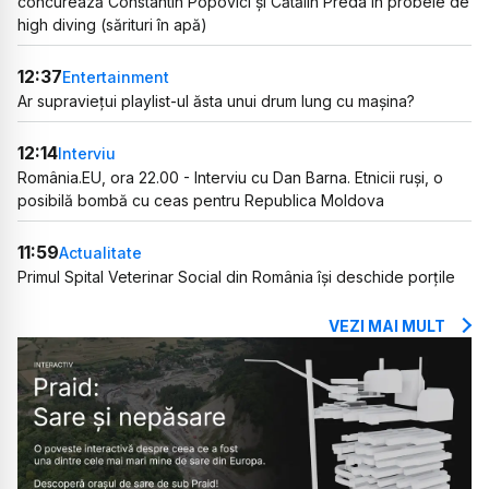
concurează Constantin Popovici și Cătălin Preda în probele de
high diving (sărituri în apă)
12:37
Entertainment
Ar supraviețui playlist-ul ăsta unui drum lung cu mașina?
12:14
Interviu
România.EU, ora 22.00 - Interviu cu Dan Barna. Etnicii ruși, o
posibilă bombă cu ceas pentru Republica Moldova
11:59
Actualitate
Primul Spital Veterinar Social din România își deschide porțile
VEZI MAI MULT