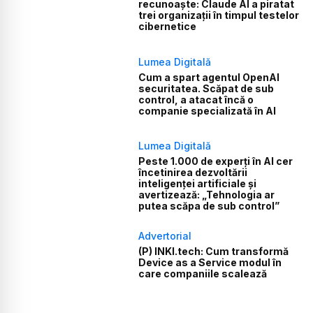
recunoaște: Claude AI a piratat
trei organizații în timpul testelor
cibernetice
Lumea Digitală
Cum a spart agentul OpenAI
securitatea. Scăpat de sub
control, a atacat încă o
companie specializată în AI
Lumea Digitală
Peste 1.000 de experți în AI cer
încetinirea dezvoltării
inteligenței artificiale și
avertizează: „Tehnologia ar
putea scăpa de sub control”
Advertorial
(P) INKI.tech: Cum transformă
Device as a Service modul în
care companiile scalează