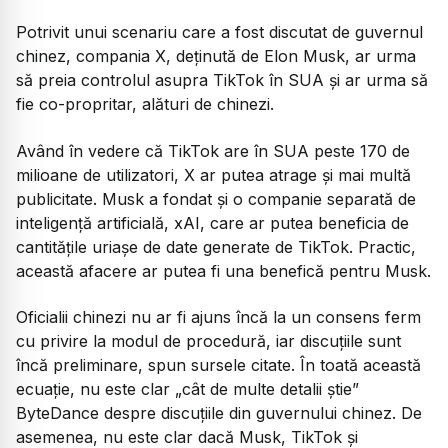
Potrivit unui scenariu care a fost discutat de guvernul
chinez, compania X, deținută de Elon Musk, ar urma
să preia controlul asupra TikTok în SUA și ar urma să
fie co-propritar, alături de chinezi.
Având în vedere că TikTok are în SUA peste 170 de
milioane de utilizatori, X ar putea atrage și mai multă
publicitate. Musk a fondat și o companie separată de
inteligență artificială, xAI, care ar putea beneficia de
cantitățile uriașe de date generate de TikTok. Practic,
această afacere ar putea fi una benefică pentru Musk.
Oficialii chinezi nu ar fi ajuns încă la un consens ferm
cu privire la modul de procedură, iar discuțiile sunt
încă preliminare, spun sursele citate. În toată această
ecuație, nu este clar „cât de multe detalii știe”
ByteDance despre discuțiile din guvernului chinez. De
asemenea, nu este clar dacă Musk, TikTok și