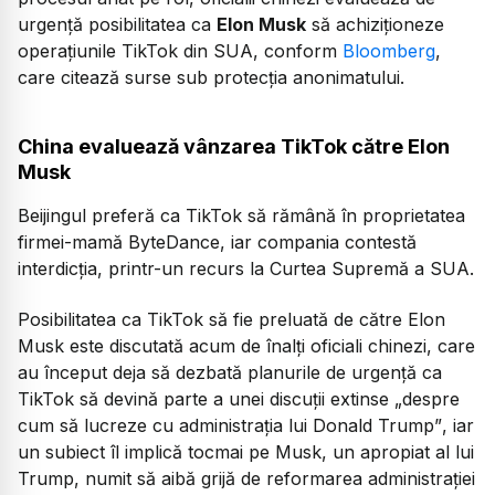
urgență posibilitatea ca
Elon Musk
să achiziționeze
operațiunile TikTok din SUA, conform
Bloomberg
,
care citează surse sub protecția anonimatului.
China evaluează vânzarea TikTok către Elon
Musk
Beijingul preferă ca TikTok să rămână în proprietatea
firmei-mamă ByteDance, iar compania contestă
interdicția, printr-un recurs la Curtea Supremă a SUA.
Posibilitatea ca TikTok să fie preluată de către Elon
Musk este discutată acum de înalți oficiali chinezi, care
au început deja să dezbată planurile de urgență ca
TikTok să devină parte a unei discuții extinse
„despre
cum să lucreze cu administrația lui Donald Trump”
, iar
un subiect îl implică tocmai pe Musk, un apropiat al lui
Trump, numit să aibă grijă de reformarea administrației