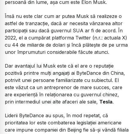
persoană din lume, așa cum este Elon Musk.
Însă nu este clar cum ar putea Musk să realizeze o
astfel de tranzacție, dacă ar necesita vânzarea altor
participații sau dacă guvernul SUA ar fi de acord. În
2022, el a cumpărat platforma Twitter (n.r.: actuala X)
cu 44 de miliarde de dolari și încă plătește de pe urma
unor împrumuturi considerabile făcute atunci.
Dar avantajul lui Musk este că el are o reputație
pozitivă printre mulți angajați ai ByteDance din China,
potrivit unei persoane familiarizate cu subiectul. El
este văzut ca un antreprenor de mare succes, care
are experiență în relaționarea cu guvernul chinez,
prin intermediul unei alte afaceri ale sale,
Tesla
.
Liderii ByteDance au spus, în mod repetat, că
prioritatea lor este combaterea legislației americane
care impune companiei din Beijing fie să-și vândă filiala