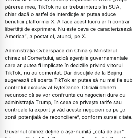
părerea mea, TikTok nu ar trebui interzis în SUA,
chiar dacă o astfel de interdicție ar putea aduce
beneficii platformei X. A face acest lucru ar fi contrar
libertății de exprimare. Nu este ceva ce caracterizează
America”
, a postat el, atunci, pe X.
Administrația Cyberspace din China și Ministerul
chinez al Comerțului, adică agențiile guvernamentale
care ar putea fi implicate în deciziile privind viitorul
TikTok, nu au comentat. Dar discuțiile de la Beijing
sugerează că soarta TikTok ar putea să nu mai fie sub
controlul exclusiv al ByteDance. Oficialii chinezi
recunosc că se vor confrunta cu negocieri dure cu
administrația Trump, în ceea ce privește tarife sau
controale la export și văd aceste negocieri ca pe „o
zonă potențială de reconciliere”, conform sursei citate.
Guvernul chinez deține o așa-numită „cotă de aur”