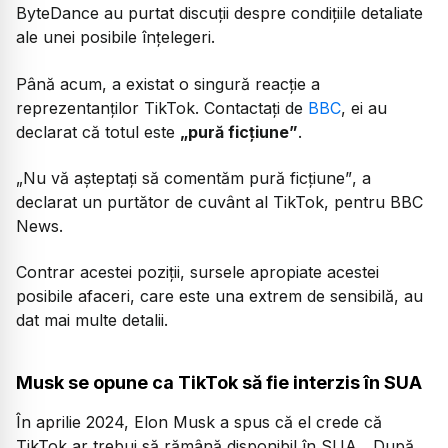
ByteDance au purtat discuții despre condițiile detaliate
ale unei posibile înțelegeri.
Până acum, a existat o singură reacție a
reprezentanților TikTok. Contactați de
BBC
, ei au
declarat că totul este
„pură ficțiune”
.
„Nu vă așteptați să comentăm pură ficțiune”
, a
declarat un purtător de cuvânt al TikTok, pentru BBC
News.
Contrar acestei poziții, sursele apropiate acestei
posibile afaceri, care este una extrem de sensibilă, au
dat mai multe detalii.
Musk se opune ca TikTok să fie interzis în SUA
În aprilie 2024, Elon Musk a spus că el crede că
TikTok ar trebui să rămână disponibil în SUA.
„După