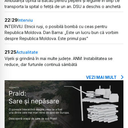
Ambulanță oprită la Bacău pentru pepeni și legume în timp ce
transporta la spital o fetiță de un an. DSU a deschis o anchetă
22:29
Interviu
INTERVIU. Etnicii ruși, o posibilă bombă cu ceas pentru
Republica Moldova. Dan Barna: „Este un lucru bun că vorbim
despre Republica Moldova. Este primul pas”
21:25
Actualitate
Vijelii și grindină în mai multe județe. ANM: Instabilitatea se
reduce, dar furtunile continuă sâmbătă
VEZI MAI MULT