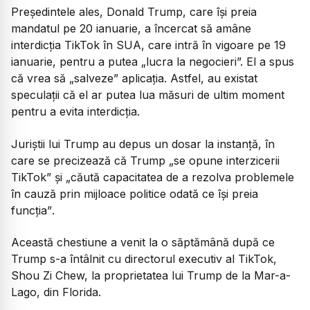
Președintele ales, Donald Trump, care își preia
mandatul pe 20 ianuarie, a încercat să amâne
interdicția TikTok în SUA, care intră în vigoare pe 19
ianuarie, pentru a putea „lucra la negocieri”. El a spus
că vrea să „salveze” aplicația. Astfel, au existat
speculații că el ar putea lua măsuri de ultim moment
pentru a evita interdicția.
Juriștii lui Trump au depus un dosar la instanță, în
care se precizează că Trump
„se opune interzicerii
TikTok”
și
„căută capacitatea de a rezolva problemele
în cauză prin mijloace politice odată ce își preia
funcția”
.
Această chestiune a venit la o săptămână după ce
Trump s-a întâlnit cu directorul executiv al TikTok,
Shou Zi Chew, la proprietatea lui Trump de la Mar-a-
Lago, din Florida.