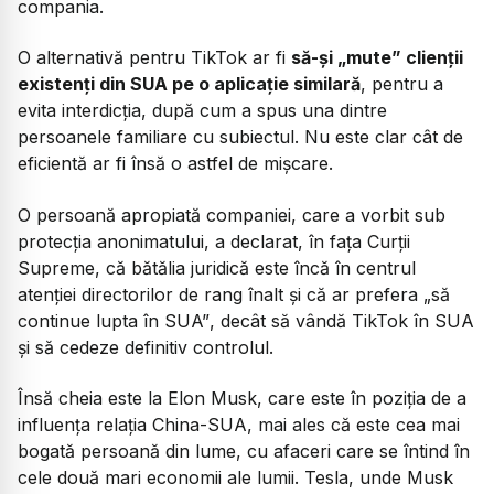
compania.
O alternativă pentru TikTok ar fi
să-și „mute” clienții
existenți din SUA pe o aplicație similară
, pentru a
evita interdicția, după cum a spus una dintre
persoanele familiare cu subiectul. Nu este clar cât de
eficientă ar fi însă o astfel de mișcare.
O persoană apropiată companiei, care a vorbit sub
protecția anonimatului, a declarat, în fața Curții
Supreme, că bătălia juridică este încă în centrul
atenției directorilor de rang înalt și că ar prefera
„să
continue lupta în SUA”
, decât să vândă TikTok în SUA
și să cedeze definitiv controlul.
Însă cheia este la Elon Musk, care este în poziția de a
influența relația China-SUA, mai ales că este cea mai
bogată persoană din lume, cu afaceri care se întind în
cele două mari economii ale lumii. Tesla, unde Musk