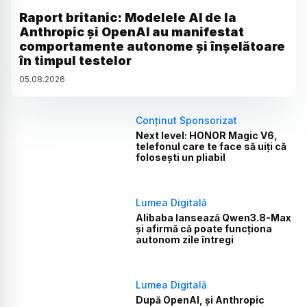
Raport britanic: Modelele AI de la
Anthropic și OpenAI au manifestat
comportamente autonome și înșelătoare
în timpul testelor
05
.
08
.
2026
Conținut Sponsorizat
Next level: HONOR Magic V6,
telefonul care te face să uiți că
folosești un pliabil
Lumea Digitală
Alibaba lansează Qwen3.8-Max
și afirmă că poate funcționa
autonom zile întregi
Lumea Digitală
După OpenAI, și Anthropic