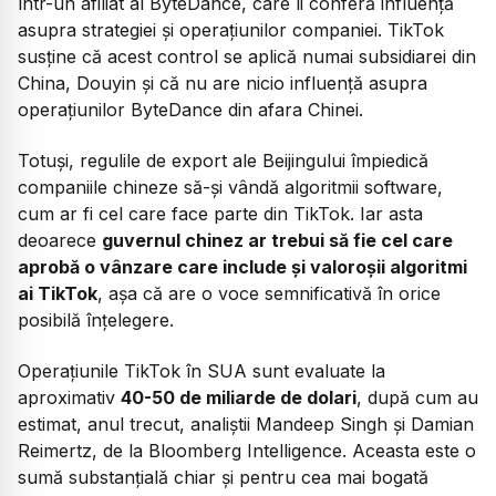
într-un afiliat al ByteDance, care îi conferă influență
asupra strategiei și operațiunilor companiei. TikTok
susține că acest control se aplică numai subsidiarei din
China, Douyin și că nu are nicio influență asupra
operațiunilor ByteDance din afara Chinei.
Totuși, regulile de export ale Beijingului împiedică
companiile chineze să-și vândă algoritmii software,
cum ar fi cel care face parte din TikTok. Iar asta
deoarece
guvernul chinez ar trebui să fie cel care
aprobă o vânzare care include și valoroșii algoritmi
ai TikTok
, așa că are o voce semnificativă în orice
posibilă înțelegere.
Operațiunile TikTok în SUA sunt evaluate la
aproximativ
40-50 de miliarde de dolari
, după cum au
estimat, anul trecut, analiștii Mandeep Singh și Damian
Reimertz, de la Bloomberg Intelligence. Aceasta este o
sumă substanțială chiar și pentru cea mai bogată