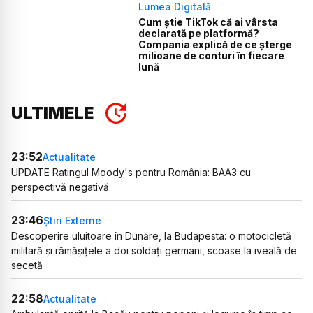
Lumea Digitală
Cum știe TikTok că ai vârsta
declarată pe platformă?
Compania explică de ce șterge
milioane de conturi în fiecare
lună
ULTIMELE
23:52
Actualitate
UPDATE Ratingul Moody's pentru România: BAA3 cu
perspectivă negativă
23:46
Știri Externe
Descoperire uluitoare în Dunăre, la Budapesta: o motocicletă
militară și rămășițele a doi soldați germani, scoase la iveală de
secetă
22:58
Actualitate