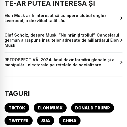
TE-AR PUTEA INTERESA ȘI
Elon Musk ar fi interesat să cumpere clubul englez
Liverpool, a dezvăluit tatăl său
Olaf Scholz, despre Musk: ”Nu hrăniți trollul”. Cancelarul
german a răspuns insultelor adresate de miliardarul Elon
Musk
RETROSPECTIVĂ. 2024: Anul dezinformării globale și a
manipulării electorale pe rețelele de socializare
TAGURI
TIKTOK
ELON MUSK
DONALD TRUMP
TWITTER
SUA
CHINA