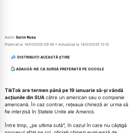
Autor:
Sorin Rusu
Publicat la:
14/01/2025 09:46
•
Actualizat la:
14/01/2025 13:10
DISTRIBUIȚI ACEASTĂ ȘTIRE
ADAUGĂ-NE CA SURSĂ PREFERATĂ PE GOOGLE
TikTok are termen până pe 19 ianuarie să-și vândă
acțiunile din SUA
către un american sau o companie
americană. În caz contrar, rețeaua chineză ar urma să
fie interzisă în Statele Unite ale Americii.
Între timp, „pe ultima sută”, în cazul în care nu câștigă
procesul aflat pe rol, oficialii chinezi evaluează de