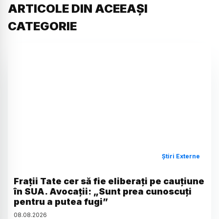
ARTICOLE DIN ACEEAȘI
CATEGORIE
Știri Externe
Frații Tate cer să fie eliberați pe cauțiune
în SUA. Avocații: „Sunt prea cunoscuți
pentru a putea fugi”
08
.
08
.
2026