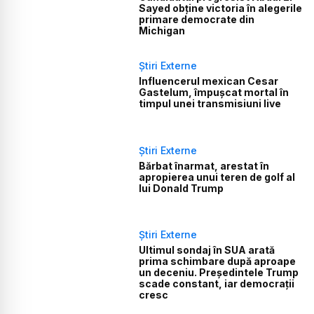
Sayed obține victoria în alegerile
primare democrate din
Michigan
Știri Externe
Influencerul mexican Cesar
Gastelum, împușcat mortal în
timpul unei transmisiuni live
Știri Externe
Bărbat înarmat, arestat în
apropierea unui teren de golf al
lui Donald Trump
Știri Externe
Ultimul sondaj în SUA arată
prima schimbare după aproape
un deceniu. Președintele Trump
scade constant, iar democrații
cresc