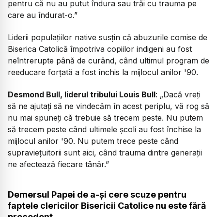
pentru că nu au putut îndura sau trăi cu trauma pe
care au îndurat-o.”
Liderii populațiilor native susțin că abuzurile comise de
Biserica Catolică împotriva copiilor indigeni au fost
neîntrerupte până de curând, când ultimul program de
reeducare forțată a fost închis la mijlocul anilor '90.
Desmond Bull, liderul tribului Louis Bull
:
„Dacă vreți
să ne ajutați să ne vindecăm în acest periplu, vă rog să
nu mai spuneți că trebuie să trecem peste. Nu putem
să trecem peste când ultimele școli au fost închise la
mijlocul anilor '90. Nu putem trece peste când
supraviețuitorii sunt aici, când trauma dintre generații
ne afectează fiecare tânăr.”
Demersul Papei de a-și cere scuze pentru
faptele clericilor Bisericii Catolice nu este fără
precedent