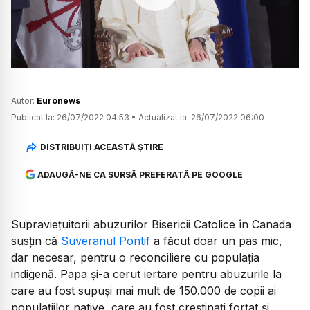
Watch
Autor:
Euronews
Publicat la:
26/07/2022 04:53
•
Actualizat la:
26/07/2022 06:00
DISTRIBUIȚI ACEASTĂ ȘTIRE
ADAUGĂ-NE CA SURSĂ PREFERATĂ PE GOOGLE
Supraviețuitorii abuzurilor Bisericii Catolice în Canada
susțin că
Suveranul Pontif
a făcut doar un pas mic,
dar necesar, pentru o reconciliere cu populația
indigenă. Papa și-a cerut iertare pentru abuzurile la
care au fost supuși mai mult de 150.000 de copii ai
populațiilor native, care au fost creștinați forțat și