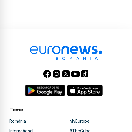
Teme
România
MyEurope
Internațional
#TheCube