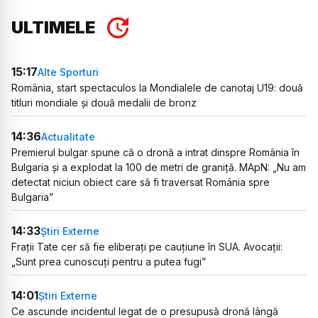
ULTIMELE
15:17
Alte Sporturi
România, start spectaculos la Mondialele de canotaj U19: două
titluri mondiale și două medalii de bronz
14:36
Actualitate
Premierul bulgar spune că o dronă a intrat dinspre România în
Bulgaria și a explodat la 100 de metri de graniță. MApN: „Nu am
detectat niciun obiect care să fi traversat România spre
Bulgaria”
14:33
Știri Externe
Frații Tate cer să fie eliberați pe cauțiune în SUA. Avocații:
„Sunt prea cunoscuți pentru a putea fugi”
14:01
Știri Externe
Ce ascunde incidentul legat de o presupusă dronă lângă