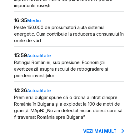
importurile rusești
16:35
Mediu
Peste 150.000 de prosumatori ajută sistemul
energetic. Cum contribuie la reducerea consumului în
orele de vârf
15:59
Actualitate
Ratingul României, sub presiune. Economiștii
avertizează asupra riscului de retrogradare și
pierderii investițiilor
14:36
Actualitate
Premierul bulgar spune că o dronă a intrat dinspre
România în Bulgaria și a explodat la 100 de metri de
graniță. MApN: „Nu am detectat niciun obiect care să
fi traversat România spre Bulgaria”
VEZI MAI MULT