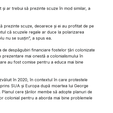
 și ar trebui să prezinte scuze în mod similar, a
ă prezinte scuze, deoarece și ei au profitat de pe
tul că scuzele regale ar duce la polarizarea
plu nu se susțin”,
a spus ea.
de despăgubiri financiare fostelor țări colonizate
 o prezentare mai onestă a colonialismului în
care au fost comise pentru a educa mai bine
văluit în 2020, în contextul în care protestele
au cuprins SUA și Europa după moartea lui George
a. Planul cere țărilor membe să adopte planuri de
 lor colonial pentru a aborda mai bine problemele