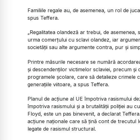
Familiile regale au, de asemenea, un rol de jucat
spus Teffera.
„Regalitatea olandeză ar trebui, de asemenea, s
urma comerțului cu sclavi olandez, iar argumen
societății sau alte argumente contra, pur și sim
Printre măsurile necesare se numără acordarea 
și descendenților victimelor sclaviei, precum și
programele școlare, care să detalieze crimele 
generațiile viitoare, a spus Teffera.
Planul de acțiune al UE împotriva rasismului dez
împotriva rasismului și a brutalității poliției 
Floyd, este un pas binevenit, a declarat Teffer
acțiune naționale care să țină cont de trecutul
legate de rasismul structural.