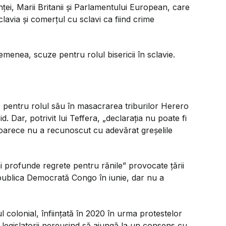
ei, Marii Britanii și Parlamentului European, care
avia și comerțul cu sclavi ca fiind crime
emenea, scuze pentru rolul bisericii în sclavie.
 pentru rolul său în masacrarea triburilor Herero
. Dar, potrivit lui Teffera,
„declarația nu poate fi
oarece nu a recunoscut cu adevărat greșelile
i profunde regrete pentru rănile
” provocate țării
Republica Democrată Congo în iunie, dar nu a
 colonial, înființată în 2020 în urma protestelor
le, legislatorii nereușind să ajungă la un consens cu