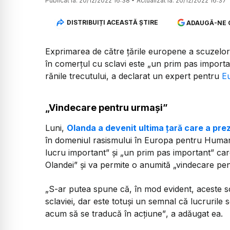
Publicat la:
20/12/2022 16:38
•
Actualizat la:
20/12/2022 16:37
DISTRIBUIȚI ACEASTĂ ȘTIRE
ADAUGĂ-NE 
Exprimarea de către țările europene a scuzelor p
în comerțul cu sclavi este „un prim pas importa
rănile trecutului, a declarat un expert pentru
E
„Vindecare pentru urmași”
Luni,
Olanda a devenit ultima țară care a pre
în domeniul rasismului în Europa pentru Human 
lucru important”
și
„un prim pas important”
ca
Olandei” și va permite o anumită „vindecare pe
„S-ar putea spune că, în mod evident, aceste sc
sclaviei, dar este totuși un semnal că lucrurile
acum să se traducă în acțiune”
, a adăugat ea.