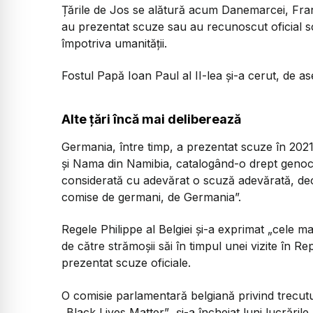
Țările de Jos se alătură acum Danemarcei, Franț
au prezentat scuze sau au recunoscut oficial scl
împotriva umanității.
Fostul Papă Ioan Paul al II-lea și-a cerut, de as
Alte țări încă mai deliberează
Germania, între timp, a prezentat scuze în 2021
și Nama din Namibia, catalogând-o drept genocid
considerată cu adevărat o scuză adevărată, de
comise de germani, de Germania”.
Regele Philippe al Belgiei și-a exprimat
„cele ma
de către strămoșii săi în timpul unei vizite în 
prezentat scuze oficiale.
O comisie parlamentară belgiană privind trecutul
„Black Lives Matter”
, și-a încheiat luni lucrări