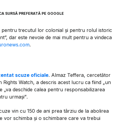
CA SURSĂ PREFERATĂ PE GOOGLE
entru trecutul lor colonial și pentru rolul istoric
nt”, dar este nevoie de mai mult pentru a vindeca
uronews.com
.
zentat scuze oficiale
. Almaz Teffera, cercetător
Rights Watch, a descris acest lucru ca fiind
„un
re
„va deschide calea pentru responsabilizarea
ntru urmași”
.
uze vin cu 150 de ani prea târziu de la abolirea
 se vor schimba și o schimbare care va trebui