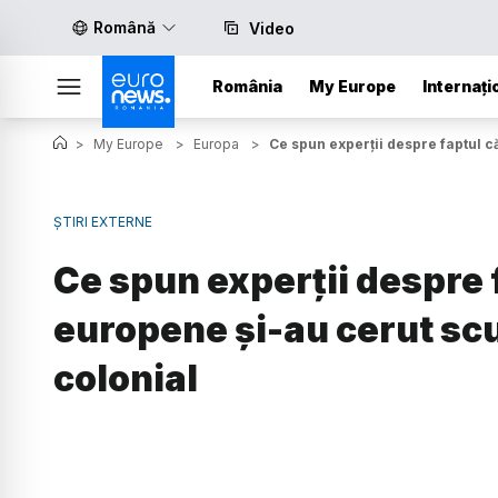
Română
Video
România
My Europe
Internați
>
My Europe
>
Europa
>
Ce spun experții despre faptul c
ȘTIRI EXTERNE
Ce spun experții despre f
europene și-au cerut scu
colonial