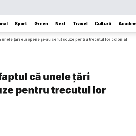
onal
Sport
Green
Next
Travel
Cultură
Academ
ă unele țări europene și-au cerut scuze pentru trecutul lor colonial
aptul că unele țări
ze pentru trecutul lor