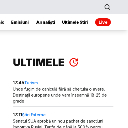
ic
Emisiuni
Jurnaliști
Ultimele Stiri
Live
ULTIMELE
17:45
Turism
Unde fugim de caniculă fără să cheltuim o avere.
Destinații europene unde vara înseamnă 18-25 de
grade
17:11
Știri Externe
Senatul SUA aprobă un nou pachet de sancțiuni
împotriva Rusiei. Tarife de până la 500% pentru