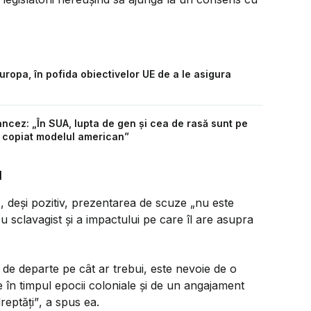
uropa, în pofida obiectivelor UE de a le asigura
ancez: „În SUA, lupta de gen și cea de rasă sunt pe
 a copiat modelul american”
l
, deși pozitiv, prezentarea de scuze
„nu este
u sclavagist și a impactului pe care îl are asupra
de departe pe cât ar trebui, este nevoie de o
 în timpul epocii coloniale și de un angajament
reptăți”
, a spus ea.