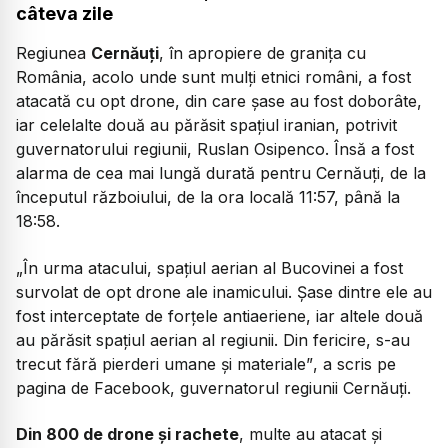
câteva zile
Regiunea
Cernăuți
, în apropiere de granița cu
România, acolo unde sunt mulți etnici români, a fost
atacată cu opt drone, din care șase au fost doborâte,
iar celelalte două au părăsit spațiul iranian, potrivit
guvernatorului regiunii, Ruslan Osipenco. Însă a fost
alarma de cea mai lungă durată pentru Cernăuți, de la
începutul războiului, de la ora locală 11:57, până la
18:58.
„În urma atacului, spațiul aerian al Bucovinei a fost
survolat de opt drone ale inamicului. Șase dintre ele au
fost interceptate de forțele antiaeriene, iar altele două
au părăsit spațiul aerian al regiunii. Din fericire, s-au
trecut fără pierderi umane și materiale”
, a scris pe
pagina de Facebook, guvernatorul regiunii Cernăuți.
Din 800 de drone și rachete
, multe au atacat și