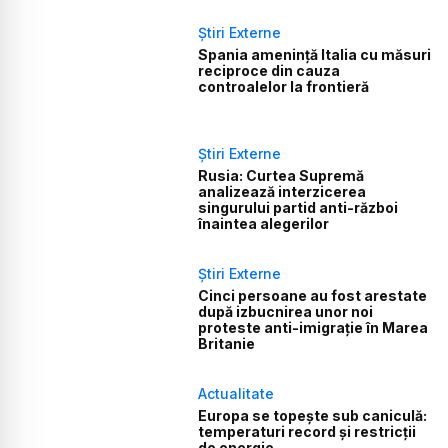
Știri Externe
Spania amenință Italia cu măsuri
reciproce din cauza
controalelor la frontieră
Știri Externe
Rusia: Curtea Supremă
analizează interzicerea
singurului partid anti-război
înaintea alegerilor
Știri Externe
Cinci persoane au fost arestate
după izbucnirea unor noi
proteste anti-imigrație în Marea
Britanie
Actualitate
Europa se topește sub caniculă:
temperaturi record și restricții
de energie