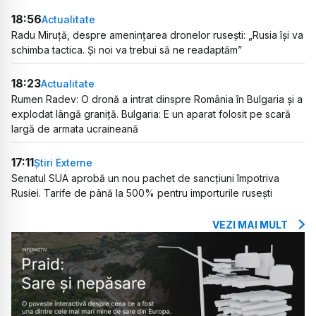
18:56
Actualitate
Radu Miruță, despre amenințarea dronelor rusești: „Rusia își va
schimba tactica. Și noi va trebui să ne readaptăm”
18:23
Actualitate
Rumen Radev: O dronă a intrat dinspre România în Bulgaria și a
explodat lângă graniță. Bulgaria: E un aparat folosit pe scară
largă de armata ucraineană
17:11
Știri Externe
Senatul SUA aprobă un nou pachet de sancțiuni împotriva
Rusiei. Tarife de până la 500% pentru importurile rusești
VEZI MAI MULT