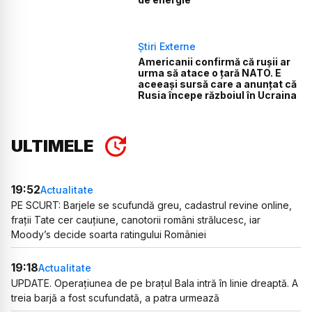
Știri Externe
Americanii confirmă că rușii ar
urma să atace o țară NATO. E
aceeași sursă care a anunțat că
Rusia începe războiul în Ucraina
ULTIMELE
19:52
Actualitate
PE SCURT: Barjele se scufundă greu, cadastrul revine online,
frații Tate cer cauțiune, canotorii români strălucesc, iar
Moody’s decide soarta ratingului României
19:18
Actualitate
UPDATE. Operațiunea de pe brațul Bala intră în linie dreaptă. A
treia barjă a fost scufundată, a patra urmează