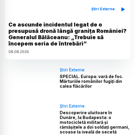
Știri Externe
Ce ascunde incidentul legat de o
presupusă dronă lângă granița României?
Generalul Bălăceanu: „Trebuie să
începem seria de întrebări”
08
.
08
.
2026
Știri Externe
SPECIAL. Europa: vară de foc.
Mărturiile românilor fugiți din
calea flăcărilor
Știri Externe
Descoperire uluitoare în
Dunăre, la Budapesta: o
motocicletă militară și
rămășițele a doi soldați germani,
scoase la iveală de secetă