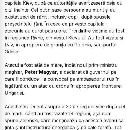
capitala Kiev, după ce autoritățile avertizaseră deja cu
o zi înainte. Cel puțin șase persoane au murit și au
existat zeci de răniți, inclusiv copii, după spusele
președintelui țării. În ceea ce privește capitala,
atacurile au durat patru ore. Trei dintre victime au fost
în regiunea Rivne, din vestul Kievului. Au fost vizate și
Lviv, în apropiere de granița cu Polonia, sau portul
Odesa.
Atacul a fost atât de mare, încât noul prim-ministru
maghiar,
Peter Magyar
, a declarat că guvernul pe
care îl conduce l-a convocat pe ambasadorul rus în
legătură cu un atac cu drone în apropierea frontierei
Ungariei.
Acest atac recent asupra a 20 de regiuni vine după cel
de marți, când au fost vizate 14 regiuni, așa cum
spune Zelenski, care menținează că acestea aveau ca
țintă și infrastructura energetică și de cale ferată. Tot