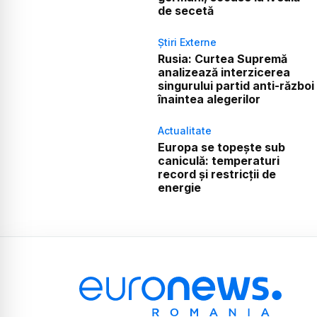
de secetă
Știri Externe
Rusia: Curtea Supremă
analizează interzicerea
singurului partid anti-război
înaintea alegerilor
Actualitate
Europa se topește sub
caniculă: temperaturi
record și restricții de
energie