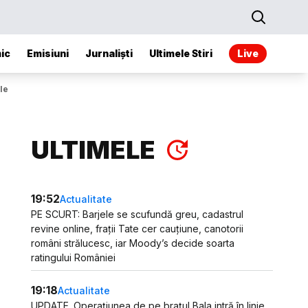
ic
Emisiuni
Jurnaliști
Ultimele Stiri
Live
le
ULTIMELE
19:52
Actualitate
PE SCURT: Barjele se scufundă greu, cadastrul
revine online, frații Tate cer cauțiune, canotorii
români strălucesc, iar Moody’s decide soarta
ratingului României
19:18
Actualitate
UPDATE. Operațiunea de pe brațul Bala intră în linie