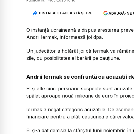
Publicat la:
14/05/2026 10:16
DISTRIBUIȚI ACEASTĂ ȘTIRE
ADAUGĂ-NE 
O instanță ucraineană a dispus arestarea preventi
Andrii Iermak, informează joi dpa.
Un judecător a hotărât joi că Iermak va rămâne 
zile, cu posibilitatea eliberării pe cauțiune.
Andrii Iermak se confruntă cu acuzații d
El și alte cinci persoane suspecte sunt acuzate 
spălat aproape nouă milioane de euro în proiectu
Iermak a negat categoric acuzațiile. De asemen
financiare pentru a plăti cauțiunea a cărei valoa
El și-a dat demisia la sfârșitul lunii noiembrie 