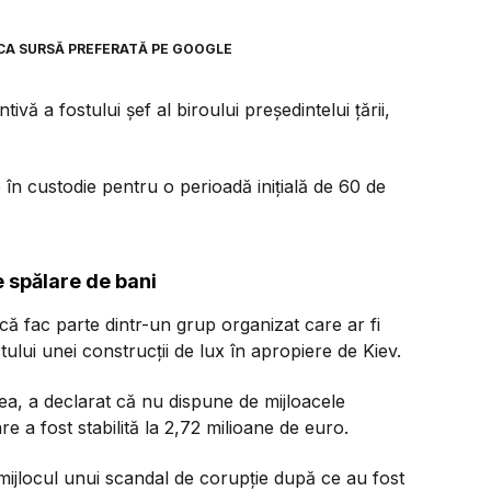
CA SURSĂ PREFERATĂ PE GOOGLE
vă a fostului șef al biroului președintelui țării,
în custodie pentru o perioadă inițială de 60 de
e spălare de bani
că fac parte dintr-un grup organizat care ar fi
lui unei construcții de lux în apropiere de Kiev.
ea, a declarat că nu dispune de mijloacele
re a fost stabilită la 2,72 milioane de euro.
în mijlocul unui scandal de corupție după ce au fost