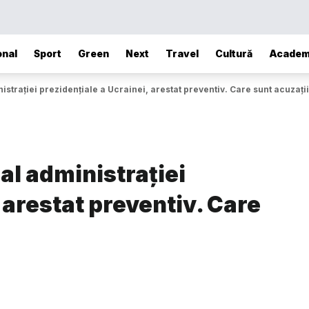
onal
Sport
Green
Next
Travel
Cultură
Academ
nistrației prezidențiale a Ucrainei, arestat preventiv. Care sunt acuzații
 al administrației
 arestat preventiv. Care