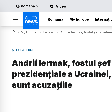
Română
Video
România
My Europe
Internați
>
My Europe
>
Europa
>
Andrii Iermak, fostul șef al admi
ȘTIRI EXTERNE
Andrii Iermak, fostul șef
prezidențiale a Ucrainei,
sunt acuzațiile