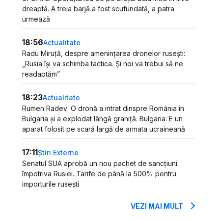
dreaptă. A treia barjă a fost scufundată, a patra
urmează
18:56
Actualitate
Radu Miruță, despre amenințarea dronelor rusești:
„Rusia își va schimba tactica. Și noi va trebui să ne
readaptăm”
18:23
Actualitate
Rumen Radev: O dronă a intrat dinspre România în
Bulgaria și a explodat lângă graniță. Bulgaria: E un
aparat folosit pe scară largă de armata ucraineană
17:11
Știri Externe
Senatul SUA aprobă un nou pachet de sancțiuni
împotriva Rusiei. Tarife de până la 500% pentru
importurile rusești
VEZI MAI MULT