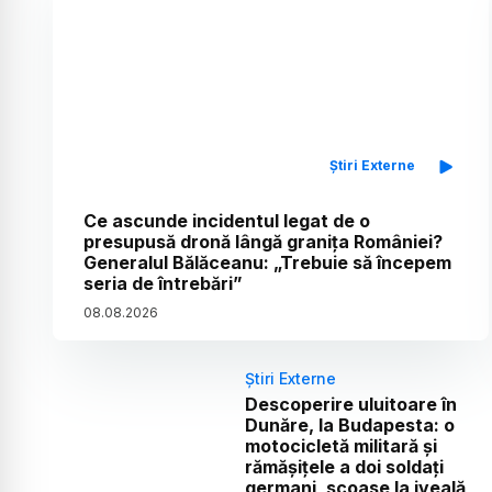
Știri Externe
Ce ascunde incidentul legat de o
presupusă dronă lângă granița României?
Generalul Bălăceanu: „Trebuie să începem
seria de întrebări”
08
.
08
.
2026
Știri Externe
Descoperire uluitoare în
Dunăre, la Budapesta: o
motocicletă militară și
rămășițele a doi soldați
germani, scoase la iveală