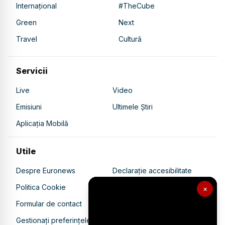
Internațional
#TheCube
Green
Next
Travel
Cultură
Servicii
Live
Video
Emisiuni
Ultimele Știri
Aplicația Mobilă
Utile
Despre Euronews
Declarație accesibilitate
Politica Cookie
Politica de confidențialitate
×
Formular de contact
Transparență în utilizarea AI
Gestionați preferințele