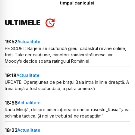
timpul caniculei
ULTIMELE
19:52
Actualitate
PE SCURT: Barjele se scufundă greu, cadastrul revine online,
frații Tate cer cauțiune, canotorii români strălucesc, iar
Moody’s decide soarta ratingului României
19:18
Actualitate
UPDATE. Operațiunea de pe brațul Bala intră în linie dreaptă. A
treia barjă a fost scufundată, a patra urmează
18:56
Actualitate
Radu Miruță, despre amenințarea dronelor rusești: „Rusia își va
schimba tactica. Și noi va trebui să ne readaptăm”
18:23
Actualitate