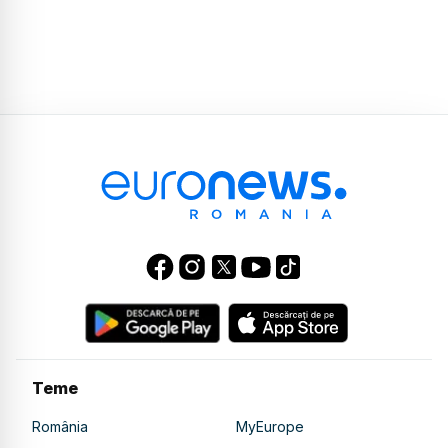
Teme
România
MyEurope