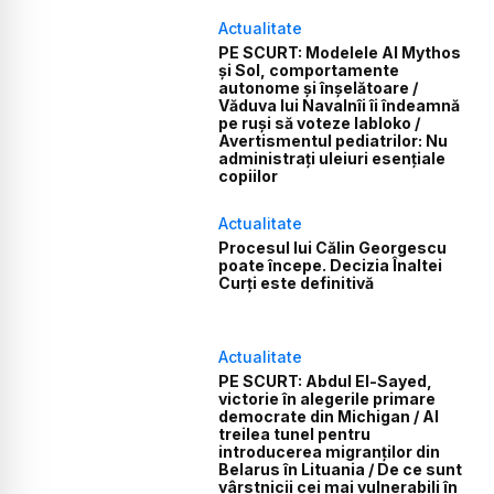
Actualitate
PE SCURT: Modelele AI Mythos
și Sol, comportamente
autonome și înșelătoare /
Văduva lui Navalnîi îi îndeamnă
pe ruși să voteze Iabloko /
Avertismentul pediatrilor: Nu
administrați uleiuri esențiale
copiilor
Actualitate
Procesul lui Călin Georgescu
poate începe. Decizia Înaltei
Curți este definitivă
Actualitate
PE SCURT: Abdul El-Sayed,
victorie în alegerile primare
democrate din Michigan / Al
treilea tunel pentru
introducerea migranților din
Belarus în Lituania / De ce sunt
vârstnicii cei mai vulnerabili în