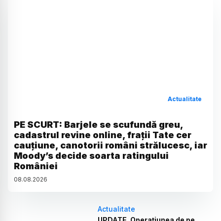
Actualitate
PE SCURT: Barjele se scufundă greu,
cadastrul revine online, frații Tate cer
cauțiune, canotorii români strălucesc, iar
Moody’s decide soarta ratingului
României
08
.
08
.
2026
Actualitate
UPDATE. Operațiunea de pe