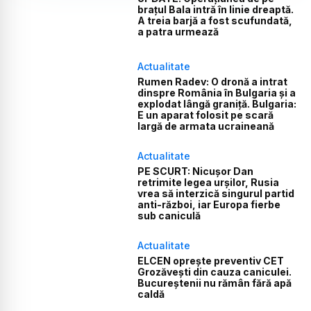
brațul Bala intră în linie dreaptă.
A treia barjă a fost scufundată,
a patra urmează
Actualitate
Rumen Radev: O dronă a intrat
dinspre România în Bulgaria și a
explodat lângă graniță. Bulgaria:
E un aparat folosit pe scară
largă de armata ucraineană
Actualitate
PE SCURT: Nicușor Dan
retrimite legea urșilor, Rusia
vrea să interzică singurul partid
anti-război, iar Europa fierbe
sub caniculă
Actualitate
ELCEN oprește preventiv CET
Grozăvești din cauza caniculei.
Bucureștenii nu rămân fără apă
caldă