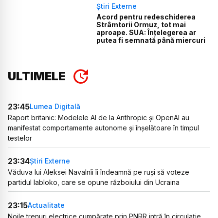
Știri Externe
Acord pentru redeschiderea
Strâmtorii Ormuz, tot mai
aproape. SUA: Înțelegerea ar
putea fi semnată până miercuri
ULTIMELE
23:45
Lumea Digitală
Raport britanic: Modelele AI de la Anthropic și OpenAI au
manifestat comportamente autonome și înșelătoare în timpul
testelor
23:34
Știri Externe
Văduva lui Aleksei Navalnîi îi îndeamnă pe ruși să voteze
partidul Iabloko, care se opune războiului din Ucraina
23:15
Actualitate
Noile trenuri electrice cumpărate prin PNRR intră în circulație.