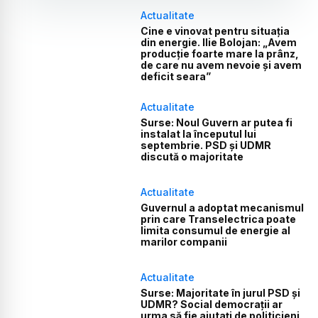
Actualitate
Cine e vinovat pentru situația
din energie. Ilie Bolojan: „Avem
producție foarte mare la prânz,
de care nu avem nevoie și avem
deficit seara”
Actualitate
Surse: Noul Guvern ar putea fi
instalat la începutul lui
septembrie. PSD și UDMR
discută o majoritate
Actualitate
Guvernul a adoptat mecanismul
prin care Transelectrica poate
limita consumul de energie al
marilor companii
Actualitate
Surse: Majoritate în jurul PSD și
UDMR? Social democrații ar
urma să fie ajutați de politicieni