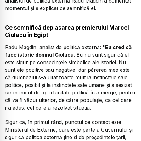
analistul de politică externă Radu Magdin a comentat
momentul și a explicat ce semnifică el.
Ce semnifică deplasarea premierului Marcel
Ciolacu în Egipt
Radu Magdin, analist de politică externă:
"
Eu cred că
face istorie domnul Ciolacu
. Eu nu sunt sigur că el
este sigur pe consecințele simbolice ale istoriei. Nu
sunt ele pozitive sau negative, dar părerea mea este
că dumnealui s-a uitat foarte mult la instinctele sale
politice, posibil și la instinctele sale umane și a sesizat
un moment de oportunitate politică în a merge, pentru
că va fi văzut ulterior, de către populație, ca cel care
i-a adus, cel care a rezolvat situația.
Sigur că, în primul rând, punctul de contact este
Ministerul de Externe, care este parte a Guvernului și
sigur că politica externă ține și de președintele țării,