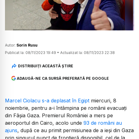
Watch
Autor:
Sorin Rusu
Publicat la:
08/11/2023 19:49
•
Actualizat la:
08/11/2023 22:38
DISTRIBUIȚI ACEASTĂ ȘTIRE
ADAUGĂ-NE CA SURSĂ PREFERATĂ PE GOOGLE
Marcel Ciolacu s-a deplasat în Egipt
miercuri, 8
noiembrie, pentru a-i întâmpina pe românii evacuați
din Fâșia Gaza. Premierul României a mers pe
aeroportul din Cairo, acolo unde
93 de români au
ajuns
, după ce au primit permisiunea de a ieși din Gaza
prin singurul punct de frontieră disponibil, cel de la