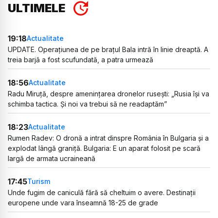
ULTIMELE
19:18
Actualitate
UPDATE. Operațiunea de pe brațul Bala intră în linie dreaptă. A
treia barjă a fost scufundată, a patra urmează
18:56
Actualitate
Radu Miruță, despre amenințarea dronelor rusești: „Rusia își va
schimba tactica. Și noi va trebui să ne readaptăm”
18:23
Actualitate
Rumen Radev: O dronă a intrat dinspre România în Bulgaria și a
explodat lângă graniță. Bulgaria: E un aparat folosit pe scară
largă de armata ucraineană
17:45
Turism
Unde fugim de caniculă fără să cheltuim o avere. Destinații
europene unde vara înseamnă 18-25 de grade