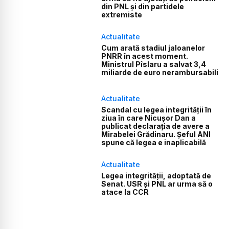
din PNL și din partidele
extremiste
Actualitate
Cum arată stadiul jaloanelor
PNRR în acest moment.
Ministrul Pîslaru a salvat 3,4
miliarde de euro nerambursabili
Actualitate
Scandal cu legea integrității în
ziua în care Nicușor Dan a
publicat declarația de avere a
Mirabelei Grădinaru. Șeful ANI
spune că legea e inaplicabilă
Actualitate
Legea integrității, adoptată de
Senat. USR și PNL ar urma să o
atace la CCR