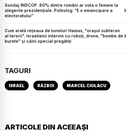
Sondaj INSCOP. 80% dintre români ar vota o femeie la
alegerile prezidențiale. Politolog: ”E o emancipare a
electoratului”
Cum arată rețeaua de tuneluri Hamas, "orașul subteran
al terorii". Israelienii intervin cu roboți, drone, "bombe de
burete" și câini special pregătiți
TAGURI
ISRAEL
RĂZBOI
MARCEL CIOLACU
ARTICOLE DIN ACEEAȘI