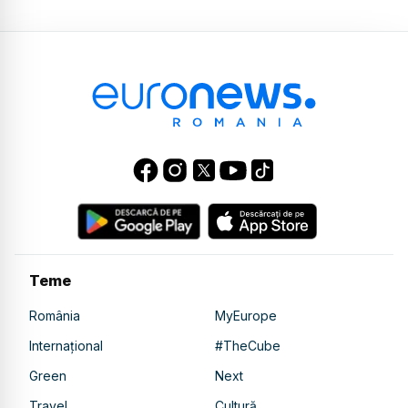
Teme
România
MyEurope
Internațional
#TheCube
Green
Next
Travel
Cultură