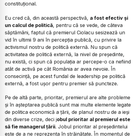
constituțional.
Eu cred că, din această perspectivă,
a fost efectiv și
un calcul de politică
, pentru că se vede, de câteva
săptămâni, faptul că premierul Ciolacu sesizează un
vid în ultimii 9 ani în percepția publică, cu privire la
activismul nostru de politică externă. Nu spun că
activitatea de politică externă, la nivel de președinte,
nu există, ci spun că populația ar percepe-o ca nefiind
atât de activă pe cât România ar avea nevoie. În
consecință, pe acest fundal de leadership pe politică
externă, a fost ușor pentru premier să puncteze.
Pe de altă parte, prioritar, premierul are alte probleme
și în așteptarea publică sunt mai multe elemente legate
de politica economică a țării, de planul nostru de a ieși
din diverse crize, deci j
obul prioritar al premierul este
să fie managerul țării
. Jobul prioritar al președintelui
este de a ne reprezenta în străinătate. În momentul de