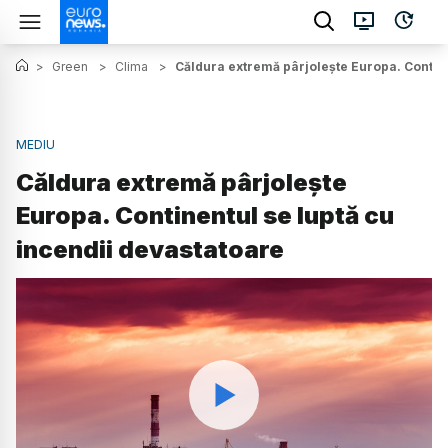
>
Green
>
Clima
>
Căldura extremă pârjolește Europa. Contine
MEDIU
Căldura extremă pârjolește
Europa. Continentul se luptă cu
incendii devastatoare
Watch