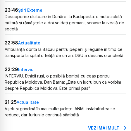
23:46
Știri Externe
Descoperire uluitoare în Dunăre, la Budapesta: o motocicletă
militară și rămășițele a doi soldați germani, scoase la iveală de
secetă
22:58
Actualitate
Ambulanță oprită la Bacău pentru pepeni și legume în timp ce
transporta la spital o fetiță de un an. DSU a deschis o anchetă
22:29
Interviu
INTERVIU. Etnicii ruși, o posibilă bombă cu ceas pentru
Republica Moldova. Dan Barna: „Este un lucru bun că vorbim
despre Republica Moldova. Este primul pas”
21:25
Actualitate
Vijelii și grindină în mai multe județe. ANM: Instabilitatea se
reduce, dar furtunile continuă sâmbătă
VEZI MAI MULT