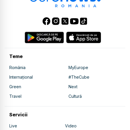
Teme
România
MyEurope
Internațional
#TheCube
Green
Next
Travel
Cultură
Servicii
Live
Video