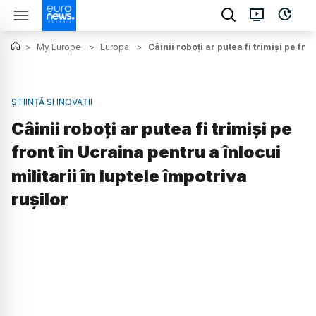
>
My Europe
>
Europa
>
Câinii roboți ar putea fi trimiși pe fro
ȘTIINȚĂ ȘI INOVAȚII
Câinii roboți ar putea fi trimiși pe
front în Ucraina pentru a înlocui
militarii în luptele împotriva
rușilor