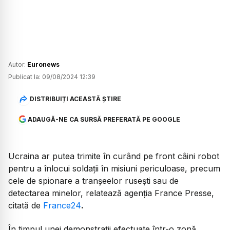
Autor:
Euronews
Publicat la:
09/08/2024 12:39
DISTRIBUIȚI ACEASTĂ ȘTIRE
ADAUGĂ-NE CA SURSĂ PREFERATĂ PE GOOGLE
Ucraina ar putea trimite în curând pe front câini robot
pentru a înlocui soldații în misiuni periculoase, precum
cele de spionare a tranșeelor rusești sau de
detectarea minelor, relatează agenția France Presse,
citată de
France24
.
În timpul unei demonstrații efectuate într-o zonă