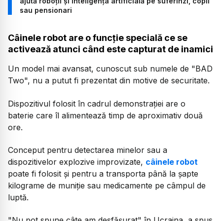
ajută roboții și inteligența artificială pe suferinzi, copii
sau pensionari
Câinele robot are o funcție specială ce se
activează atunci când este capturat de inamici
Un model mai avansat, cunoscut sub numele de "BAD
Two", nu a putut fi prezentat din motive de securitate.
Dispozitivul folosit în cadrul demonstrației are o
baterie care îl alimentează timp de aproximativ două
ore.
Conceput pentru detectarea minelor sau a
dispozitivelor explozive improvizate,
câinele robot
poate fi folosit și pentru a transporta până la șapte
kilograme de muniție sau medicamente pe câmpul de
luptă.
"Nu pot spune câte am desfășurat" în Ucraina, a spus