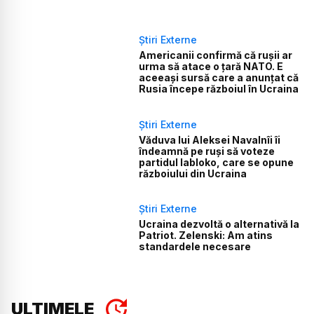
Știri Externe
Americanii confirmă că rușii ar
urma să atace o țară NATO. E
aceeași sursă care a anunțat că
Rusia începe războiul în Ucraina
Știri Externe
Văduva lui Aleksei Navalnîi îi
îndeamnă pe ruși să voteze
partidul Iabloko, care se opune
războiului din Ucraina
Știri Externe
Ucraina dezvoltă o alternativă la
Patriot. Zelenski: Am atins
standardele necesare
ULTIMELE