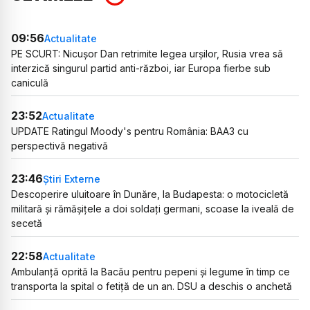
09:56
Actualitate
PE SCURT: Nicușor Dan retrimite legea urșilor, Rusia vrea să
interzică singurul partid anti-război, iar Europa fierbe sub
caniculă
23:52
Actualitate
UPDATE Ratingul Moody's pentru România: BAA3 cu
perspectivă negativă
23:46
Știri Externe
Descoperire uluitoare în Dunăre, la Budapesta: o motocicletă
militară și rămășițele a doi soldați germani, scoase la iveală de
secetă
22:58
Actualitate
Ambulanță oprită la Bacău pentru pepeni și legume în timp ce
transporta la spital o fetiță de un an. DSU a deschis o anchetă