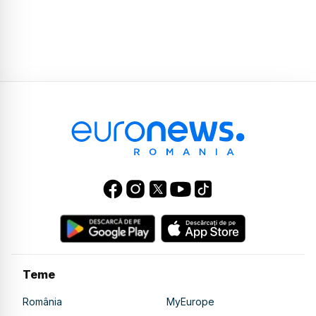
Teme
România
MyEurope