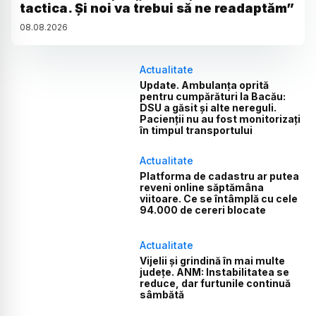
tactica. Și noi va trebui să ne readaptăm”
08
.
08
.
2026
Actualitate
Update. Ambulanța oprită
pentru cumpărături la Bacău:
DSU a găsit și alte nereguli.
Pacienții nu au fost monitorizați
în timpul transportului
Actualitate
Platforma de cadastru ar putea
reveni online săptămâna
viitoare. Ce se întâmplă cu cele
94.000 de cereri blocate
Actualitate
Vijelii și grindină în mai multe
județe. ANM: Instabilitatea se
reduce, dar furtunile continuă
sâmbătă