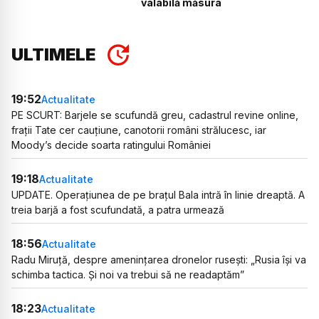
valabilă măsura
ULTIMELE
19:52
Actualitate
PE SCURT: Barjele se scufundă greu, cadastrul revine online,
frații Tate cer cauțiune, canotorii români strălucesc, iar
Moody’s decide soarta ratingului României
19:18
Actualitate
UPDATE. Operațiunea de pe brațul Bala intră în linie dreaptă. A
treia barjă a fost scufundată, a patra urmează
18:56
Actualitate
Radu Miruță, despre amenințarea dronelor rusești: „Rusia își va
schimba tactica. Și noi va trebui să ne readaptăm”
18:23
Actualitate