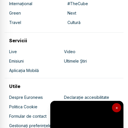
Internațional
#TheCube
Green
Next
Travel
Cultură
Servicii
Live
Video
Emisiuni
Ultimele Știri
Aplicația Mobilă
Utile
Despre Euronews
Declarație accesibilitate
Politica Cookie
Politica de confidențialitate
×
Formular de contact
Transparență în utilizarea AI
Gestionați preferințele