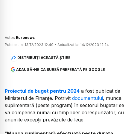
Autor:
Euronews
Publicat la:
13/12/2023 12:49
•
Actualizat la:
14/12/2023 12:24
DISTRIBUIȚI ACEASTĂ ȘTIRE
ADAUGĂ-NE CA SURSĂ PREFERATĂ PE GOOGLE
Proiectul de buget pentru 2024
a fost publicat de
Ministerul de Finanțe. Potrivit
documentului
, munca
suplimentară (peste program) în sectorul bugetar se
va compensa numai cu timp liber corespunzător, cu
anumite excepţii prevăzute de lege.
”
Munca suplimentară efectuată peste durata