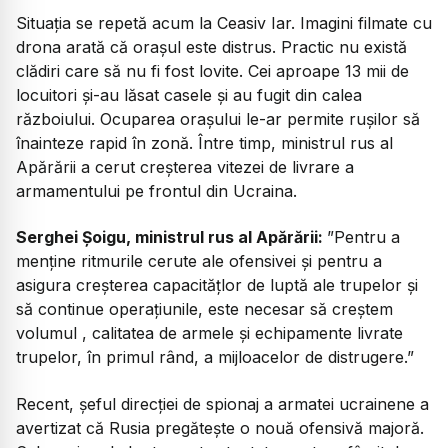
Situația se repetă acum la Ceasiv Iar. Imagini filmate cu
drona arată că orașul este distrus. Practic nu există
clădiri care să nu fi fost lovite. Cei aproape 13 mii de
locuitori și-au lăsat casele și au fugit din calea
războiului. Ocuparea orașului le-ar permite rușilor să
înainteze rapid în zonă. Între timp, ministrul rus al
Apărării a cerut creșterea vitezei de livrare a
armamentului pe frontul din Ucraina.
Serghei Șoigu, ministrul rus al Apărării:
”Pentru a
menține ritmurile cerute ale ofensivei și pentru a
asigura creșterea capacitățlor de luptă ale trupelor și
să continue operațiunile, este necesar să creștem
volumul , calitatea de armele și echipamente livrate
trupelor, în primul rând, a mijloacelor de distrugere.”
Recent, șeful direcției de spionaj a armatei ucrainene a
avertizat că Rusia pregătește o nouă ofensivă majoră.