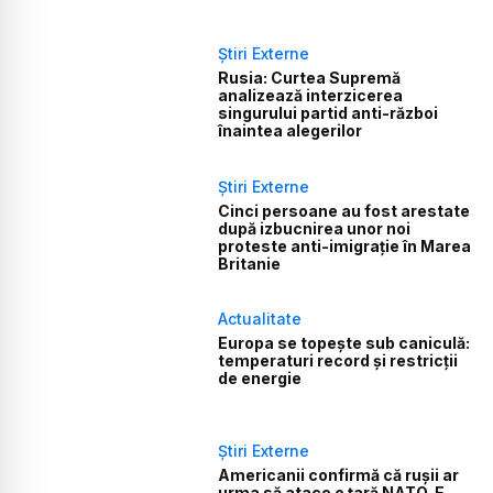
Știri Externe
Rusia: Curtea Supremă
analizează interzicerea
singurului partid anti-război
înaintea alegerilor
Știri Externe
Cinci persoane au fost arestate
după izbucnirea unor noi
proteste anti-imigrație în Marea
Britanie
Actualitate
Europa se topește sub caniculă:
temperaturi record și restricții
de energie
Știri Externe
Americanii confirmă că rușii ar
urma să atace o țară NATO. E