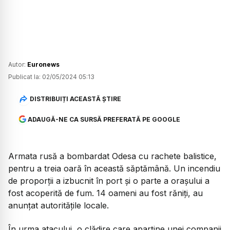
Autor:
Euronews
Publicat la:
02/05/2024 05:13
DISTRIBUIȚI ACEASTĂ ȘTIRE
ADAUGĂ-NE CA SURSĂ PREFERATĂ PE GOOGLE
Armata rusă a bombardat Odesa cu rachete balistice,
pentru a treia oară în această săptămână. Un incendiu
de proporții a izbucnit în port și o parte a orașului a
fost acoperită de fum. 14 oameni au fost răniți, au
anunțat autoritățile locale.
În urma atacului, o clădire care aparține unei companii