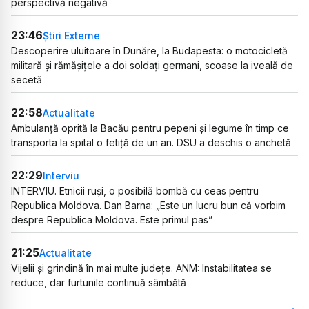
perspectivă negativă
23:46
Știri Externe
Descoperire uluitoare în Dunăre, la Budapesta: o motocicletă
militară și rămășițele a doi soldați germani, scoase la iveală de
secetă
22:58
Actualitate
Ambulanță oprită la Bacău pentru pepeni și legume în timp ce
transporta la spital o fetiță de un an. DSU a deschis o anchetă
22:29
Interviu
INTERVIU. Etnicii ruși, o posibilă bombă cu ceas pentru
Republica Moldova. Dan Barna: „Este un lucru bun că vorbim
despre Republica Moldova. Este primul pas”
21:25
Actualitate
Vijelii și grindină în mai multe județe. ANM: Instabilitatea se
reduce, dar furtunile continuă sâmbătă