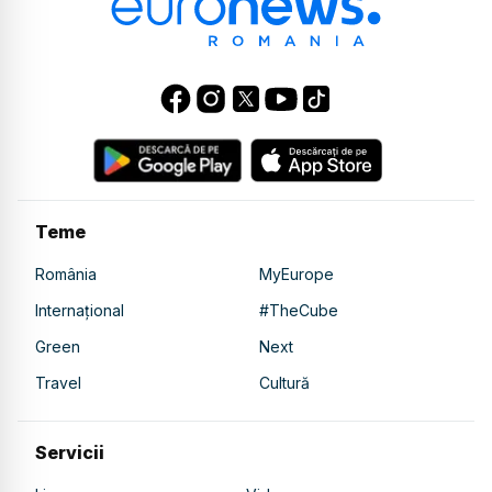
Teme
România
MyEurope
Internațional
#TheCube
Green
Next
Travel
Cultură
Servicii