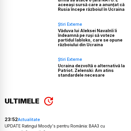
aceeași sursă care a anunțat că
Rusia începe războiul în Ucraina
Știri Externe
Văduva lui Aleksei Navalnîi îi
îndeamnă pe ruși să voteze
partidul Iabloko, care se opune
războiului din Ucraina
Știri Externe
Ucraina dezvoltă o alternativă la
Patriot. Zelenski: Am atins
standardele necesare
ULTIMELE
23:52
Actualitate
UPDATE Ratingul Moody's pentru România: BAA3 cu