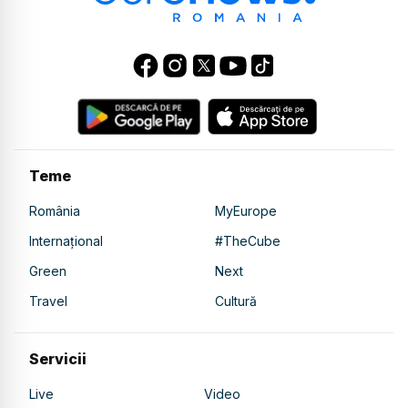
Teme
România
MyEurope
Internațional
#TheCube
Green
Next
Travel
Cultură
Servicii
Live
Video