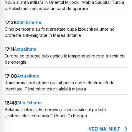
Nouă alianță militară în Orientul Mijlociu. Arabia Saudită, Turcia
și Pakistanul semnează un pact de apărare
17:38
Știri Externe
Cinci persoane au fost arestate după izbucnirea unor noi
proteste anti-imigrație în Marea Britanie
17:11
Actualitate
Europa se topește sub caniculă: temperaturi record și restricții
de energie
17:08
Actualitate
Românii mai pot obține gratuit prima carte electronică de
identitate. Până când este valabilă măsura
16:48
Știri Externe
Belarus a interzis Euronews și a inclus site-ul pe lista
„materialelor extremiste”. Reacții în Europa
VEZI MAI MULT