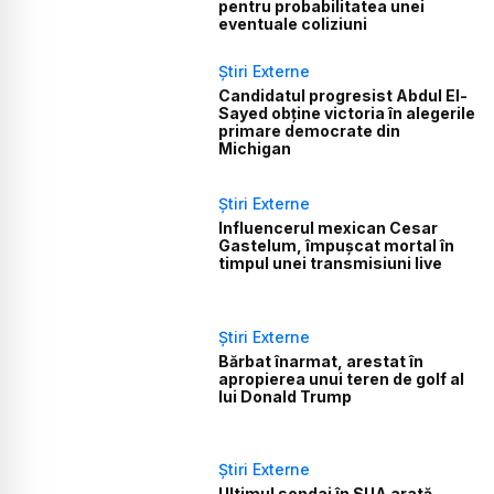
pentru probabilitatea unei
eventuale coliziuni
Știri Externe
Candidatul progresist Abdul El-
Sayed obține victoria în alegerile
primare democrate din
Michigan
Știri Externe
Influencerul mexican Cesar
Gastelum, împușcat mortal în
timpul unei transmisiuni live
Știri Externe
Bărbat înarmat, arestat în
apropierea unui teren de golf al
lui Donald Trump
Știri Externe
Ultimul sondaj în SUA arată