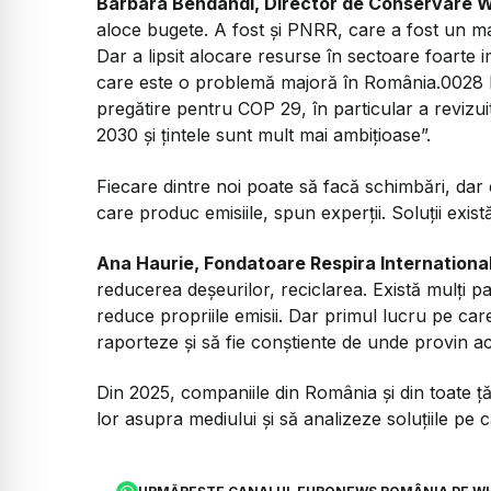
Barbara Bendandi, Director de Conservare
aloce bugete. A fost și PNRR, care a fost un ma
Dar a lipsit alocare resurse în sectoare foarte 
care este o problemă majoră în România.0028 R
pregătire pentru COP 29, în particular a revizuit
2030 și țintele sunt mult mai ambițioase”.
Fiecare dintre noi poate să facă schimbări, dar
care produc emisiile, spun experții. Soluții există
Ana Haurie, Fondatoare Respira Internationa
reducerea deșeurilor, reciclarea. Există mulți pa
reduce propriile emisii. Dar primul lucru pe car
raporteze și să fie conștiente de unde provin ac
Din 2025, companiile din România și din toate ț
lor asupra mediului și să analizeze soluțiile pe 