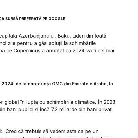
CA SURSĂ PREFERATĂ PE GOOGLE
pitala Azerbaidjanului, Baku. Lideri din toată
i zile pentru a găsi soluții la schimbările
după ce Copernicus a anunțat că 2024 va fi cel mai
n 2024: de la conferința OMC din Emiratele Arabe, la
global în lupta cu schimbările climatice. În 2023
 bani publici și încă 7.2 miliarde din bani privați
l
: „Cred că trebuie să vedem asta ca pe un