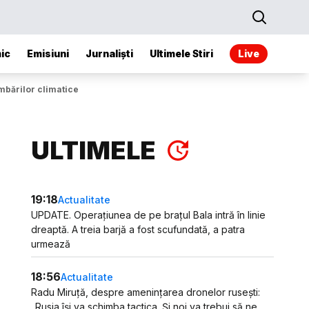
ic
Emisiuni
Jurnaliști
Ultimele Stiri
Live
imbărilor climatice
ULTIMELE
19:18
Actualitate
UPDATE. Operațiunea de pe brațul Bala intră în linie
dreaptă. A treia barjă a fost scufundată, a patra
urmează
18:56
Actualitate
Radu Miruță, despre amenințarea dronelor rusești:
„Rusia își va schimba tactica. Și noi va trebui să ne