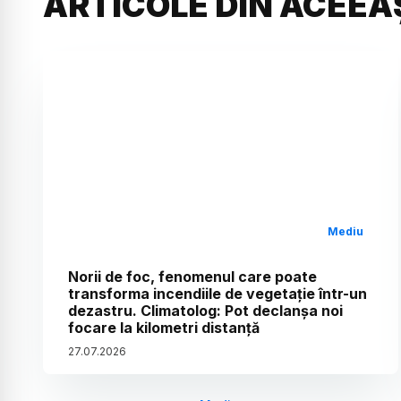
ARTICOLE DIN ACEEA
Mediu
Norii de foc, fenomenul care poate
transforma incendiile de vegetație într-un
dezastru. Climatolog: Pot declanșa noi
focare la kilometri distanță
27
.
07
.
2026