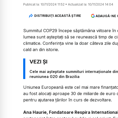
Publicat la:
10/11/2024 11:52
•
Actualizat la:
10/11/2024 14:04
DISTRIBUIȚI ACEASTĂ ȘTIRE
ADAUGĂ-NE 
Summitul COP29 începe săptămâna viitoare în ca
lumea sunt așteptați să se reunească timp de cinc
climatice. Conferința vine la doar câteva zile 
cald an din istorie.
Cele mai așteptate summituri internaționale di
reuniunea G20 din Brazilia
Uniunea Europeană este cel mai mare finanțator 
au fost alocați aproape 30 de miliarde de euro din
pentru ajutarea țărilor în curs de dezvoltare.
Ana Haurie, Fondatoare Respira Internationa