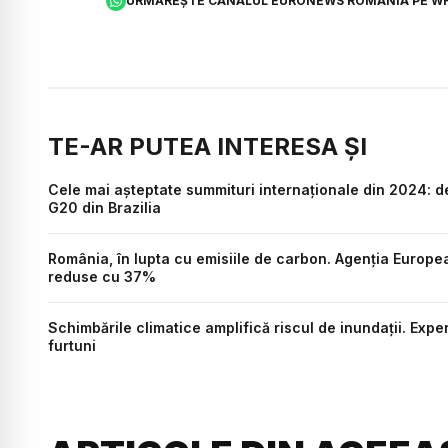
URMĂREȘTE CANALUL EURONEWS ROMÂNIA PE W
TE-AR PUTEA INTERESA ȘI
Cele mai așteptate summituri internaționale din 2024: d
G20 din Brazilia
România, în lupta cu emisiile de carbon. Agenția Europe
reduse cu 37%
Schimbările climatice amplifică riscul de inundații. Exp
furtuni