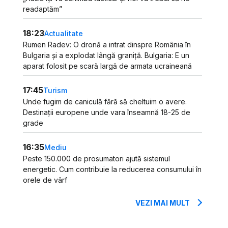
readaptăm”
18:23
Actualitate
Rumen Radev: O dronă a intrat dinspre România în
Bulgaria și a explodat lângă graniță. Bulgaria: E un
aparat folosit pe scară largă de armata ucraineană
17:45
Turism
Unde fugim de caniculă fără să cheltuim o avere.
Destinații europene unde vara înseamnă 18-25 de
grade
16:35
Mediu
Peste 150.000 de prosumatori ajută sistemul
energetic. Cum contribuie la reducerea consumului în
orele de vârf
VEZI MAI MULT