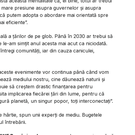
istă această mentalitate că, ei bine, totul ar trebui
 o mare presiune asupra guvernelor și asupra
dacă putem adopta o abordare mai orientată spre
i eficiente”.
ală a țărilor de pe glob. Până în 2030 ar trebui să
e le-am simțit anul acesta mai acut ca niciodată.
t întregi comunități, iar din cauza caniculei,
, aceste evenimente vor continua până când vom
ează mediului nostru, cine dăunează naturii și
uie să creștem drastic finanțarea pentru
ita implicarea fiecărei țări din lume, pentru că
ură planetă, un singur popor, toți interconectați”.
e hârtie, spun unii experți de mediu. Bugetele
 întrebării.