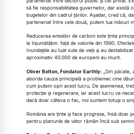
parteneriat între sectorul public și cel privat. Ex
să fie responsabilitatea guvernelor, dar există
bugetelor din cadrul țărilor. Așadar, cred că, 
parteneriat între cele două, putem lua măsuri ma
Reducerea emisiilor de carbon este ținta princip
le înjumătățim față de valorile din 1990. Efectel
Inundațiile au luat sute de vieți și au destabiliza
aproximativ 40.000 de europeni au murit.
Oliver Bolton, Fondator Earthly
: „Din păcate
aborda cauza principală a problemei: cine dăun
cum putem opri acest lucru. De asemenea, treb
protecție și regenerare, iar acest lucru va neces
dacă doar câteva o fac, noi suntem totuși o sing
România are ținte și face progrese, însă doar p
pentru planurile de viitor rămân încă sub semnul