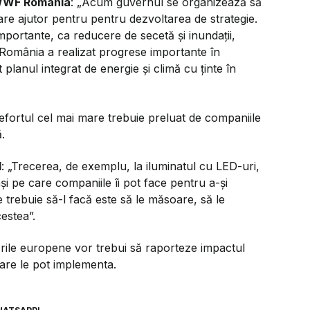
 WWF România
: „Acum guvernul se organizează să
re ajutor pentru pentru dezvoltarea de strategie.
importante, ca reducere de secetă și inundații,
omânia a realizat progrese importante în
 planul integrat de energie și climă cu ținte în
 efortul cel mai mare trebuie preluat de companiile
.
l
: „Trecerea, de exemplu, la iluminatul cu LED-uri,
și pe care companiile îi pot face pentru a-și
e trebuie să-l facă este să le măsoare, să le
estea”.
ările europene vor trebui să raporteze impactul
care le pot implementa.