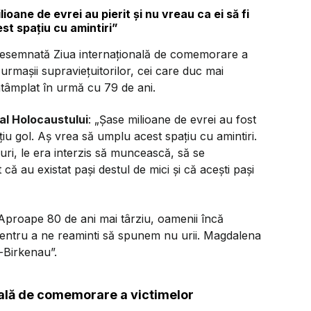
ioane de evrei au pierit și nu vreau ca ei să fi
st spațiu cu amintiri”
t desemnată Ziua internațională de comemorare a
rmașii supraviețuitorilor, cei care duc mai
întâmplat în urmă cu 79 de ani.
al Holocaustului
: „Șase milioane de evrei au fost
ațiu gol. Aș vrea să umplu acest spațiu cu amintiri.
uri, le era interzis să muncească, să se
că au existat pași destul de mici și că acești pași
„Aproape 80 de ani mai târziu, oamenii încă
pentru a ne reaminti să spunem
nu
urii. Magdalena
-Birkenau”.
nală de comemorare a victimelor