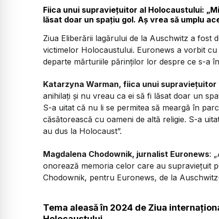
Fiica unui supraviețuitor al Holocaustului: „Mil
lăsat doar un spațiu gol. Aș vrea să umplu ace
Ziua Eliberării lagărului de la Auschwitz a fos
victimelor Holocaustului. Euronews a vorbit cu u
departe mărturiile părinților lor despre ce s-a 
Katarzyna Warman, fiica unui supraviețuitor 
anihilați și nu vreau ca ei să fi lăsat doar un sp
S-a uitat că nu li se permitea să meargă în parc
căsătorească cu oameni de altă religie. S-a uitat 
au dus la Holocaust”.
Magdalena Chodownik, jurnalist Euronews
: 
onorează memoria celor care au supraviețuit 
Chodownik, pentru Euronews, de la Auschwitz
Tema aleasă în 2024 de Ziua internaţio
Holocaustului