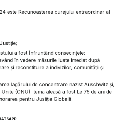
024 este
Recunoaşterea curajului extraordinar al
ustiţie;
tului a fost
Înfruntând consecinţele:
 având în vedere măsurile luate imediat după
 şi reconstituire a indivizilor, comunităţii şi
erarea lagărului de concentrare nazist Auschwitz şi,
lor Unite (ONU), tema aleasă a fost
La 75 de ani de
orarea pentru Justiţie Globală.
HATSAPP!