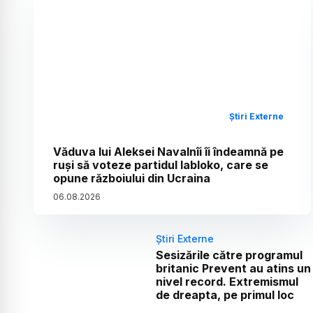
Știri Externe
Văduva lui Aleksei Navalnîi îi îndeamnă pe
ruși să voteze partidul Iabloko, care se
opune războiului din Ucraina
06
.
08
.
2026
Știri Externe
Sesizările către programul
britanic Prevent au atins un
nivel record. Extremismul
de dreapta, pe primul loc