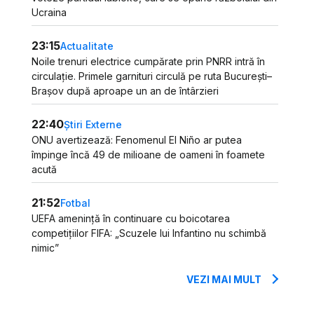
Ucraina
23:15
Actualitate
Noile trenuri electrice cumpărate prin PNRR intră în
circulație. Primele garnituri circulă pe ruta București–
Brașov după aproape un an de întârzieri
22:40
Știri Externe
ONU avertizează: Fenomenul El Niño ar putea
împinge încă 49 de milioane de oameni în foamete
acută
21:52
Fotbal
UEFA amenință în continuare cu boicotarea
competițiilor FIFA: „Scuzele lui Infantino nu schimbă
nimic”
VEZI MAI MULT