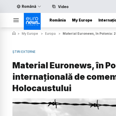
Română
Video
România
My Europe
Internați
>
My Europe
>
Europa
>
Material Euronews, în Polonia: 
ȘTIRI EXTERNE
Material Euronews, în Pol
internaţională de comem
Holocaustului