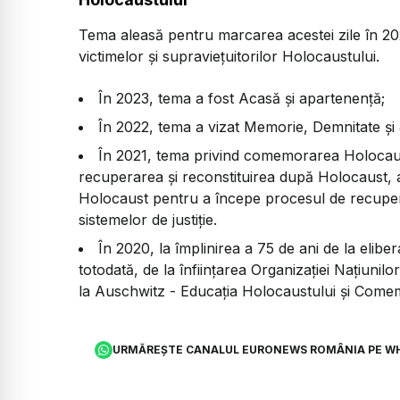
Tema aleasă pentru marcarea acestei zile în 2
victimelor şi supravieţuitorilor Holocaustului
.
În 2023, tema a fost
Acasă şi apartenenţă;
În 2022, tema a vizat
Memorie, Demnitate şi J
În 2021, tema privind comemorarea Holocaus
recuperarea şi reconstituirea după Holocaust
,
Holocaust pentru a începe procesul de recuperare
sistemelor de justiţie.
În 2020, la împlinirea a 75 de ani de la elib
totodată, de la înfiinţarea Organizaţiei Naţiuni
la Auschwitz - Educaţia Holocaustului şi Comem
URMĂREȘTE CANALUL EURONEWS ROMÂNIA PE W