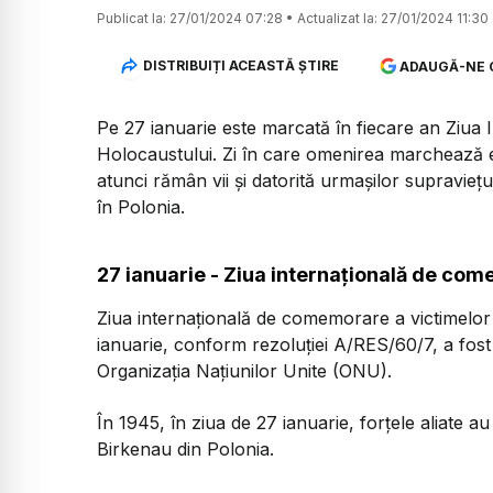
Publicat la:
27/01/2024 07:28
•
Actualizat la:
27/01/2024 11:30
DISTRIBUIȚI ACEASTĂ ȘTIRE
ADAUGĂ-NE 
Pe 27 ianuarie este marcată în fiecare an Ziua
Holocaustului. Zi în care omenirea marchează el
atunci rămân vii și datorită urmașilor supraviețu
în Polonia.
27 ianuarie - Ziua internaţională de com
Ziua internaţională de comemorare a victimelor
ianuarie, conform rezoluţiei A/RES/60/7, a fost
Organizaţia Naţiunilor Unite (ONU).
În 1945, în ziua de 27 ianuarie, forţele aliate 
Birkenau din Polonia.