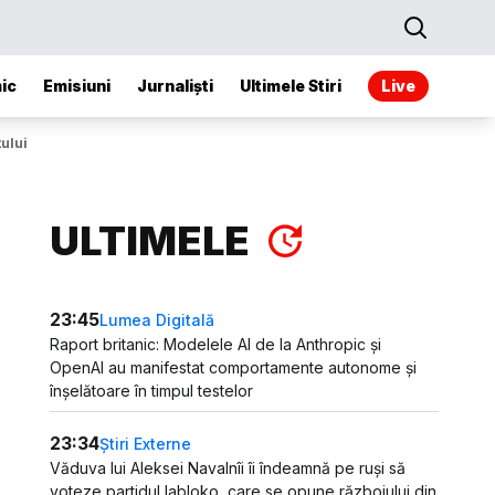
ic
Emisiuni
Jurnaliști
Ultimele Stiri
Live
ului
ULTIMELE
23:45
Lumea Digitală
Raport britanic: Modelele AI de la Anthropic și
OpenAI au manifestat comportamente autonome și
înșelătoare în timpul testelor
23:34
Știri Externe
Văduva lui Aleksei Navalnîi îi îndeamnă pe ruși să
voteze partidul Iabloko, care se opune războiului din