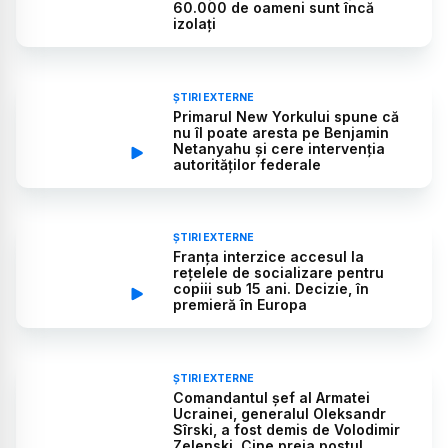
60.000 de oameni sunt încă
izolați
ȘTIRI EXTERNE
Primarul New Yorkului spune că
nu îl poate aresta pe Benjamin
Netanyahu și cere intervenția
autorităților federale
ȘTIRI EXTERNE
Franța interzice accesul la
rețelele de socializare pentru
copiii sub 15 ani. Decizie, în
premieră în Europa
ȘTIRI EXTERNE
Comandantul șef al Armatei
Ucrainei, generalul Oleksandr
Sîrski, a fost demis de Volodimir
Zelenski. Cine preia postul