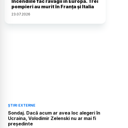
Incendiile fac ravagii în Europa. Trei
pompieri au murit în Franța și Italia
23
.
07
.
2026
ȘTIRI EXTERNE
Sondaj. Dacă acum ar avea loc alegeri în
Ucraina, Volodimir Zelenski nu ar mai fi
președinte