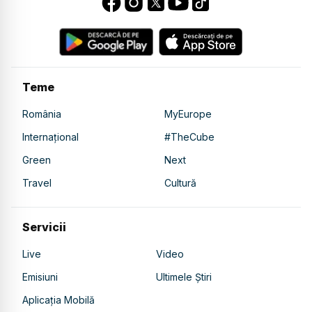
Teme
România
MyEurope
Internațional
#TheCube
Green
Next
Travel
Cultură
Servicii
Live
Video
Emisiuni
Ultimele Știri
Aplicația Mobilă