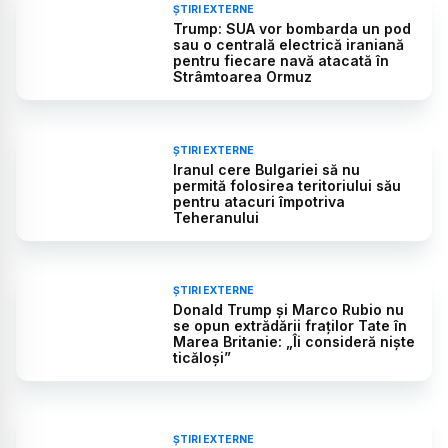
ȘTIRI EXTERNE
Trump: SUA vor bombarda un pod
sau o centrală electrică iraniană
pentru fiecare navă atacată în
Strâmtoarea Ormuz
ȘTIRI EXTERNE
Iranul cere Bulgariei să nu
permită folosirea teritoriului său
pentru atacuri împotriva
Teheranului
ȘTIRI EXTERNE
Donald Trump și Marco Rubio nu
se opun extrădării fraților Tate în
Marea Britanie: „Îi consideră niște
ticăloși”
ȘTIRI EXTERNE