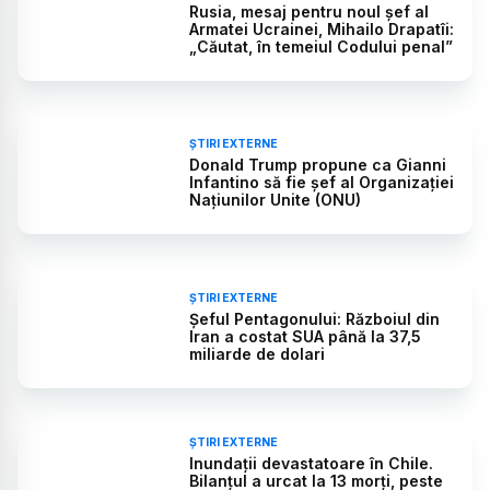
Rusia, mesaj pentru noul șef al
Armatei Ucrainei, Mihailo Drapatîi:
„Căutat, în temeiul Codului penal”
ȘTIRI EXTERNE
Donald Trump propune ca Gianni
Infantino să fie șef al Organizației
Națiunilor Unite (ONU)
ȘTIRI EXTERNE
Șeful Pentagonului: Războiul din
Iran a costat SUA până la 37,5
miliarde de dolari
ȘTIRI EXTERNE
Inundații devastatoare în Chile.
Bilanțul a urcat la 13 morți, peste