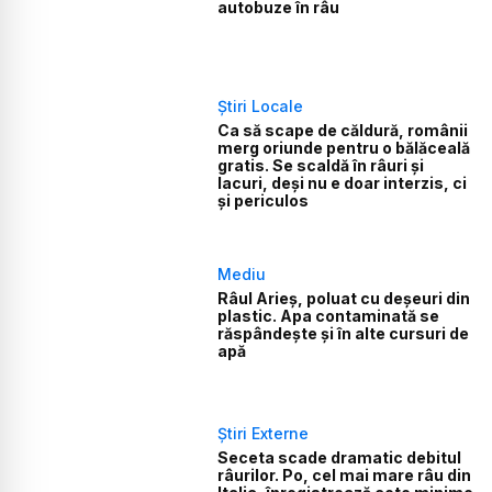
autobuze în râu
Știri Locale
Ca să scape de căldură, românii
merg oriunde pentru o bălăceală
gratis. Se scaldă în râuri și
lacuri, deși nu e doar interzis, ci
și periculos
Mediu
Râul Arieș, poluat cu deșeuri din
plastic. Apa contaminată se
răspândește și în alte cursuri de
apă
Știri Externe
Seceta scade dramatic debitul
râurilor. Po, cel mai mare râu din