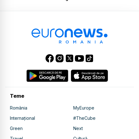
Teme
România
MyEurope
Internațional
#TheCube
Green
Next
Travel
Cultură