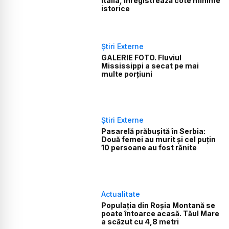
Italia, înregistrează cote minime
istorice
Știri Externe
GALERIE FOTO. Fluviul
Mississippi a secat pe mai
multe porțiuni
Știri Externe
Pasarelă prăbușită în Serbia:
Două femei au murit și cel puțin
10 persoane au fost rănite
Actualitate
Populaţia din Roşia Montană se
poate întoarce acasă. Tăul Mare
a scăzut cu 4,8 metri