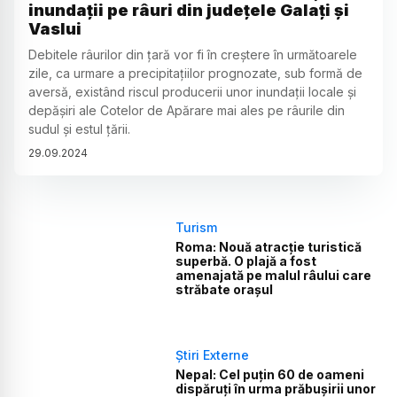
inundaţii pe râuri din judeţele Galaţi şi
Vaslui
Debitele râurilor din ţară vor fi în creştere în următoarele
zile, ca urmare a precipitaţiilor prognozate, sub formă de
aversă, existând riscul producerii unor inundaţii locale şi
depăşiri ale Cotelor de Apărare mai ales pe râurile din
sudul şi estul ţării.
29
.
09
.
2024
Turism
Roma: Nouă atracție turistică
superbă. O plajă a fost
amenajată pe malul râului care
străbate orașul
Știri Externe
Nepal: Cel puțin 60 de oameni
dispăruți în urma prăbușirii unor