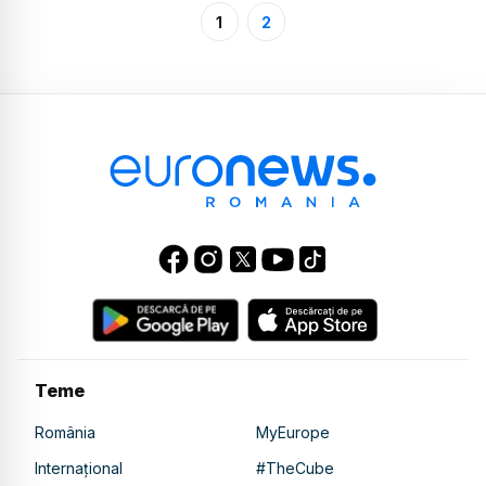
1
2
Teme
România
MyEurope
Internațional
#TheCube