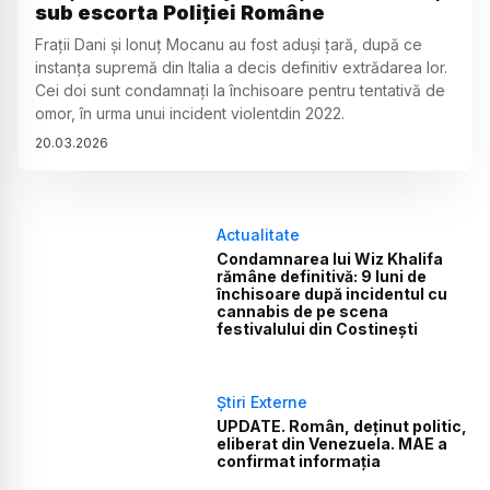
sub escorta Poliției Române
Frații Dani și Ionuț Mocanu au fost aduși țară, după ce
instanța supremă din Italia a decis definitiv extrădarea lor.
Cei doi sunt condamnați la închisoare pentru tentativă de
omor, în urma unui incident violentdin 2022.
20
.
03
.
2026
Actualitate
Condamnarea lui Wiz Khalifa
rămâne definitivă: 9 luni de
închisoare după incidentul cu
cannabis de pe scena
festivalului din Costinești
Știri Externe
UPDATE. Român, deținut politic,
eliberat din Venezuela. MAE a
confirmat informația