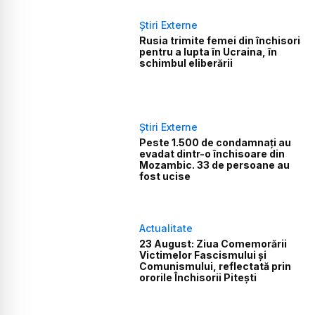
Știri Externe
Rusia trimite femei din închisori
pentru a lupta în Ucraina, în
schimbul eliberării
Știri Externe
Peste 1.500 de condamnați au
evadat dintr-o închisoare din
Mozambic. 33 de persoane au
fost ucise
Actualitate
23 August: Ziua Comemorării
Victimelor Fascismului și
Comunismului, reflectată prin
ororile Închisorii Pitești