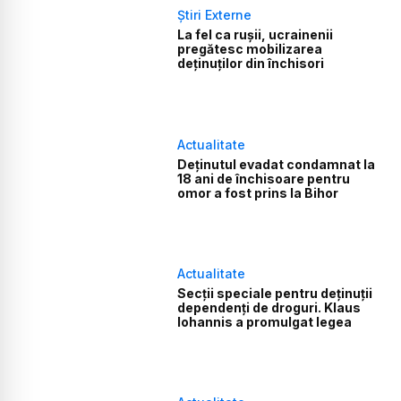
Știri Externe
La fel ca rușii, ucrainenii
pregătesc mobilizarea
deținuților din închisori
Actualitate
Deținutul evadat condamnat la
18 ani de închisoare pentru
omor a fost prins la Bihor
Actualitate
Secții speciale pentru deținuții
dependenți de droguri. Klaus
Iohannis a promulgat legea