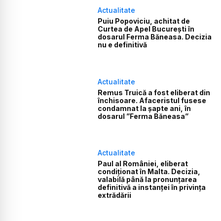
Actualitate
Puiu Popoviciu, achitat de
Curtea de Apel București în
dosarul Ferma Băneasa. Decizia
nu e definitivă
Actualitate
Remus Truică a fost eliberat din
închisoare. Afaceristul fusese
condamnat la șapte ani, în
dosarul ”Ferma Băneasa”
Actualitate
Paul al României, eliberat
condiționat în Malta. Decizia,
valabilă până la pronunțarea
definitivă a instanței în privința
extrădării