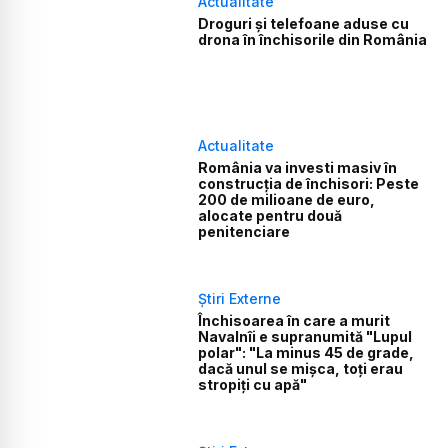
Actualitate
Droguri și telefoane aduse cu
drona în închisorile din România
Actualitate
România va investi masiv în
construcția de închisori: Peste
200 de milioane de euro,
alocate pentru două
penitenciare
Știri Externe
Închisoarea în care a murit
Navalnîi e supranumită "Lupul
polar": "La minus 45 de grade,
dacă unul se mișca, toți erau
stropiți cu apă"