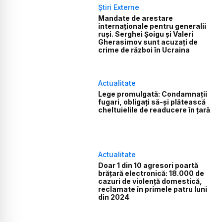
Știri Externe
Mandate de arestare
internaționale pentru generalii
ruși. Serghei Șoigu şi Valeri
Gherasimov sunt acuzați de
crime de război în Ucraina
Actualitate
Lege promulgată: Condamnaţii
fugari, obligați să-şi plătească
cheltuielile de readucere în ţară
Actualitate
Doar 1 din 10 agresori poartă
brățară electronică: 18.000 de
cazuri de violență domestică,
reclamate în primele patru luni
din 2024