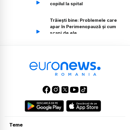
copilul la spital
Trăiești bine: Problemele care
apar în Perimenopauză și cum
scapi de ele
Trăiești bine: Cardiomiopatia
hipertrofică, operația
revoluționară care rezolvă boala
genetică
Trăiești bine: Mamă prin transfer
de ovocite. Soluție pentru
femeile peste 40 de ani
Trăiești bine: Atacul de panică la
copii, diagnostic și tratament.
Partea 2.
Teme