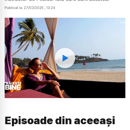
Publicat la:
27
/
03
/
2025
,
13:24
Watch
Episoade din aceeași