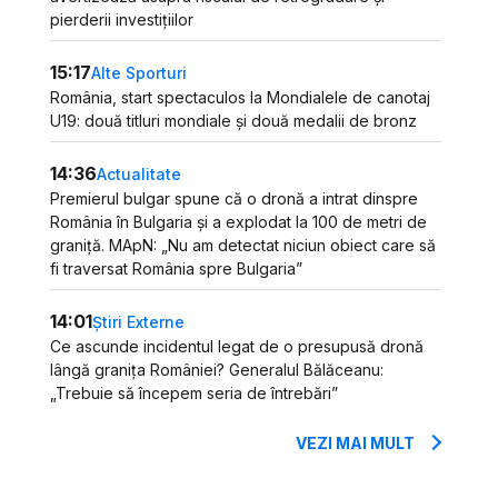
pierderii investițiilor
15:17
Alte Sporturi
România, start spectaculos la Mondialele de canotaj
U19: două titluri mondiale și două medalii de bronz
14:36
Actualitate
Premierul bulgar spune că o dronă a intrat dinspre
România în Bulgaria și a explodat la 100 de metri de
graniță. MApN: „Nu am detectat niciun obiect care să
fi traversat România spre Bulgaria”
14:01
Știri Externe
Ce ascunde incidentul legat de o presupusă dronă
lângă granița României? Generalul Bălăceanu:
„Trebuie să începem seria de întrebări”
VEZI MAI MULT