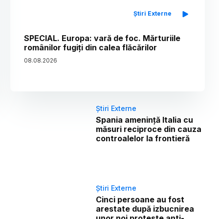
Știri Externe
SPECIAL. Europa: vară de foc. Mărturiile
românilor fugiți din calea flăcărilor
08
.
08
.
2026
Știri Externe
Spania amenință Italia cu
măsuri reciproce din cauza
controalelor la frontieră
Știri Externe
Cinci persoane au fost
arestate după izbucnirea
unor noi proteste anti-