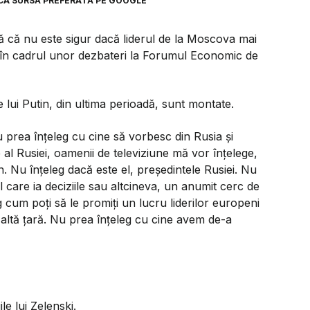
CA SURSĂ PREFERATĂ PE GOOGLE
mă că nu este sigur dacă liderul de la Moscova mai
oi în cadrul unor dezbateri la Forumul Economic de
e lui Putin, din ultima perioadă, sunt montate.
prea înțeleg cu cine să vorbesc din Rusia și
al Rusiei, oamenii de televiziune mă vor înțelege,
. Nu înțeleg dacă este el, președintele Rusiei. Nu
el care ia deciziile sau altcineva, un anumit cerc de
cum poți să le promiți un lucru liderilor europeni
n altă țară. Nu prea înțeleg cu cine avem de-a
le lui Zelenski.