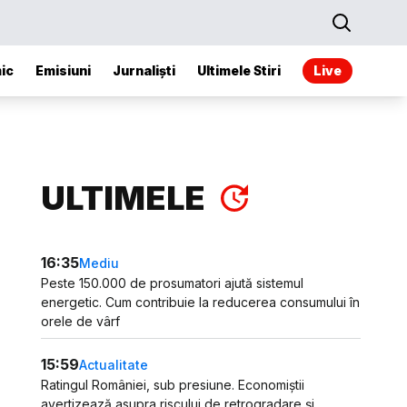
ic
Emisiuni
Jurnaliști
Ultimele Stiri
Live
ULTIMELE
16:35
Mediu
Peste 150.000 de prosumatori ajută sistemul
energetic. Cum contribuie la reducerea consumului în
orele de vârf
15:59
Actualitate
Ratingul României, sub presiune. Economiștii
avertizează asupra riscului de retrogradare și