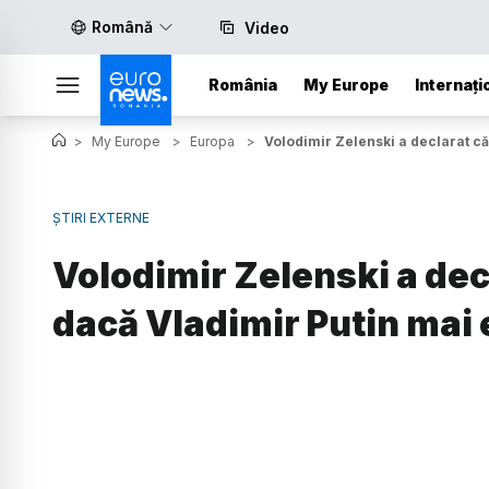
Română
Video
România
My Europe
Internați
>
My Europe
>
Europa
>
Volodimir Zelenski a declarat că 
ȘTIRI EXTERNE
Volodimir Zelenski a dec
dacă Vladimir Putin mai e