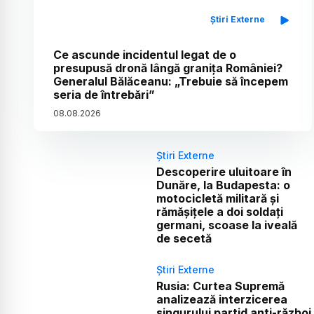
Știri Externe
Ce ascunde incidentul legat de o
presupusă dronă lângă granița României?
Generalul Bălăceanu: „Trebuie să începem
seria de întrebări”
08
.
08
.
2026
Știri Externe
Descoperire uluitoare în
Dunăre, la Budapesta: o
motocicletă militară și
rămășițele a doi soldați
germani, scoase la iveală
de secetă
Știri Externe
Rusia: Curtea Supremă
analizează interzicerea
singurului partid anti-război