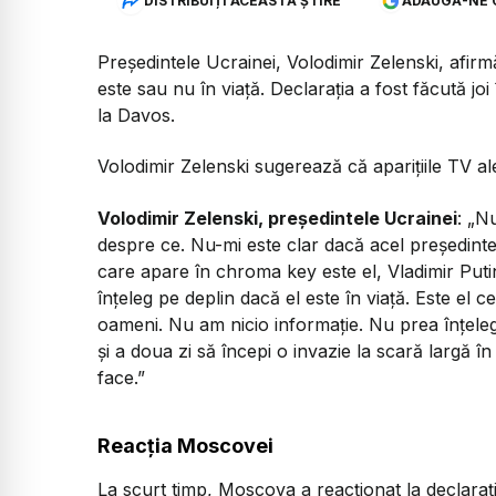
DISTRIBUIȚI ACEASTĂ ȘTIRE
ADAUGĂ-NE 
Președintele Ucrainei, Volodimir Zelenski, afir
este sau nu în viață. Declarația a fost făcută j
la Davos.
Volodimir Zelenski sugerează că aparițiile TV al
Volodimir Zelenski, președintele Ucrainei
:
„Nu 
despre ce. Nu-mi este clar dacă acel președinte 
care apare în chroma key este el, Vladimir Putin
înțeleg pe deplin dacă el este în viață. Este el c
oameni. Nu am nicio informație. Nu prea înțeleg 
și a doua zi să începi o invazie la scară largă î
face.”
Reacția Moscovei
La scurt timp, Moscova a reacționat la declarații