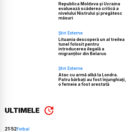
Republica Moldova și Ucraina
evaluează scăderea critică a
nivelului Nistrului și pregătesc
măsuri
Știri Externe
Lituania descoperă un al treilea
tunel folosit pentru
introducerea ilegală a
migranților din Belarus
Știri Externe
Atac cu armă albă la Londra.
Patru bărbați au fost înjunghiați,
o femeie a fost arestată
ULTIMELE
21:52
Fotbal