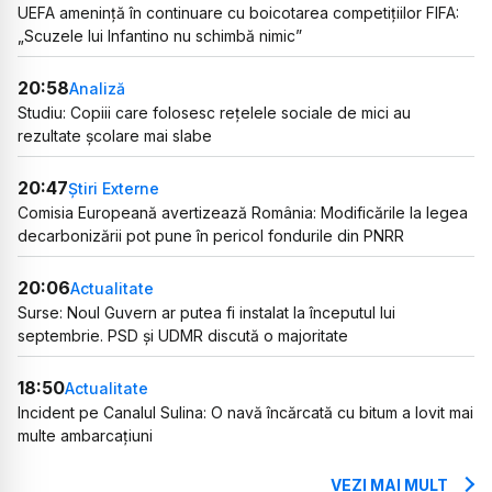
UEFA amenință în continuare cu boicotarea competițiilor FIFA:
„Scuzele lui Infantino nu schimbă nimic”
20:58
Analiză
Studiu: Copiii care folosesc rețelele sociale de mici au
rezultate școlare mai slabe
20:47
Știri Externe
Comisia Europeană avertizează România: Modificările la legea
decarbonizării pot pune în pericol fondurile din PNRR
20:06
Actualitate
Surse: Noul Guvern ar putea fi instalat la începutul lui
septembrie. PSD și UDMR discută o majoritate
18:50
Actualitate
Incident pe Canalul Sulina: O navă încărcată cu bitum a lovit mai
multe ambarcațiuni
VEZI MAI MULT