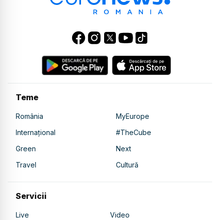
Teme
România
MyEurope
Internațional
#TheCube
Green
Next
Travel
Cultură
Servicii
Live
Video