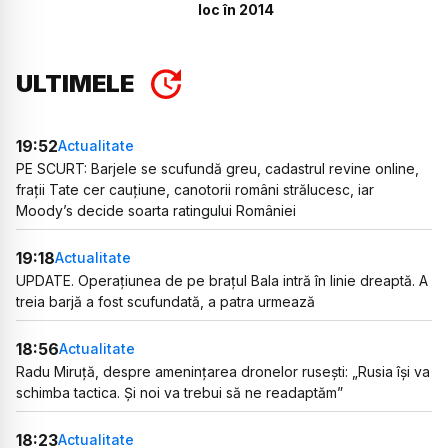
loc în 2014
ULTIMELE
19:52
Actualitate
PE SCURT: Barjele se scufundă greu, cadastrul revine online,
frații Tate cer cauțiune, canotorii români strălucesc, iar
Moody’s decide soarta ratingului României
19:18
Actualitate
UPDATE. Operațiunea de pe brațul Bala intră în linie dreaptă. A
treia barjă a fost scufundată, a patra urmează
18:56
Actualitate
Radu Miruță, despre amenințarea dronelor rusești: „Rusia își va
schimba tactica. Și noi va trebui să ne readaptăm”
18:23
Actualitate