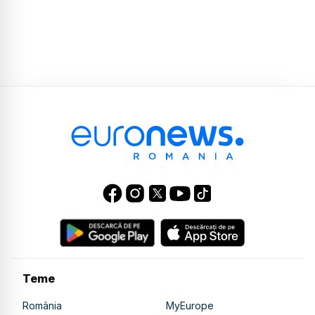
Teme
România
MyEurope