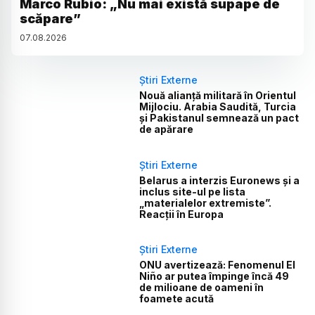
Marco Rubio: „Nu mai există supape de
scăpare”
07
.
08
.
2026
Știri Externe
Nouă alianță militară în Orientul
Mijlociu. Arabia Saudită, Turcia
și Pakistanul semnează un pact
de apărare
Știri Externe
Belarus a interzis Euronews și a
inclus site-ul pe lista
„materialelor extremiste”.
Reacții în Europa
Știri Externe
ONU avertizează: Fenomenul El
Niño ar putea împinge încă 49
de milioane de oameni în
foamete acută