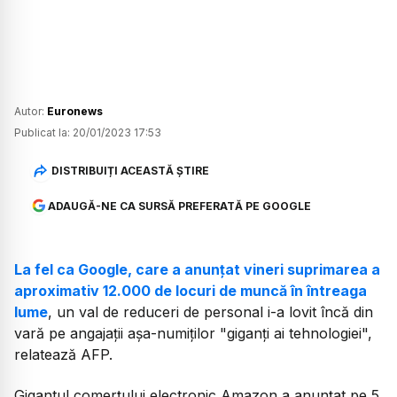
Autor:
Euronews
Publicat la:
20/01/2023 17:53
DISTRIBUIȚI ACEASTĂ ȘTIRE
ADAUGĂ-NE CA SURSĂ PREFERATĂ PE GOOGLE
La fel ca Google, care a anunţat vineri suprimarea a
aproximativ 12.000 de locuri de muncă în întreaga
lume
, un val de reduceri de personal i-a lovit încă din
vară pe angajaţii aşa-numiţilor "giganţi ai tehnologiei",
relatează AFP.
Gigantul comerţului electronic Amazon a anunţat pe 5