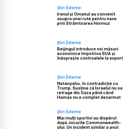
Știri Externe
Iranul și Omanul au convenit
asupra unei rute pentru nave
prin Strâmtoarea Hormuz
Știri Externe
Beijingul introduce noi măsuri
economice împotriva SUA și
înăsprește controalele la export
Știri Externe
Netanyahu, în contradicție cu
Trump. Susține că Israelul nu se
retrage din Gaza până când
Hamas nu e complet dezarmat
Știri Externe
Mai mulți sportivi au dispărut
după Jocurile Commonwealth-
ului. Un incident similar a avut