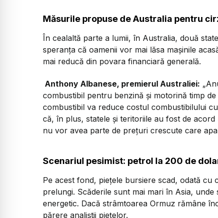
Măsurile propuse de Australia pentru cir
În cealaltă parte a lumii, în Australia, două stat
speranța că oamenii vor mai lăsa mașinile acas
mai reducă din povara financiară generală.
Anthony Albanese, premierul Australiei:
„Anu
combustibil pentru benzină și motorină timp de 
combustibil va reduce costul combustibilului cu 
că, în plus, statele și teritoriile au fost de aco
nu vor avea parte de prețuri crescute care apar
Scenariul pesimist: petrol la 200 de dola
Pe acest fond, piețele bursiere scad, odată cu c
prelungi. Scăderile sunt mai mari în Asia, unde 
energetic. Dacă strâmtoarea Ormuz rămâne înc
părere analiștii piețelor.