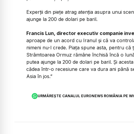
Experții din piețe atrag atenția asupra unui sce
ajunge la 200 de dolari pe baril.
Francis Lun, director executiv companie inves
aproape de un acord cu Iranul și că va controla
nimeni nu-l crede. Piața spune asta, pentru că ț
Strâmtoarea Ormuz rămâne închisă încă o lună, 
putea ajunge la 200 de dolari pe baril. Și acest
cădea într-o recesiune care va dura ani până s
Asia în jos.”
URMĂREȘTE CANALUL EURONEWS ROMÂNIA PE W