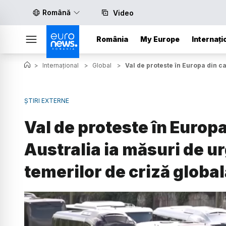
Română
Video
România
My Europe
Internați
>
Internațional
>
Global
>
Val de proteste în Europa din c
ȘTIRI EXTERNE
Val de proteste în Europ
Australia ia măsuri de u
temerilor de criză global