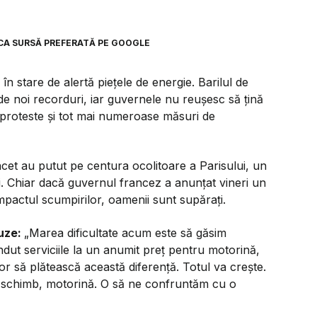
CA SURSĂ PREFERATĂ PE GOOGLE
 în stare de alertă piețele de energie. Barilul de
de noi recorduri, iar guvernele nu reușesc să țină
 proteste și tot mai numeroase măsuri de
cet au putut pe centura ocolitoare a Parisului, un
ili. Chiar dacă guvernul francez a anunțat vineri un
mpactul scumpirilor, oamenii sunt supărați.
uze:
„Marea dificultate acum este să găsim
dut serviciile la un anumit preț pentru motorină,
lor să plătească această diferență. Totul va crește.
e schimb, motorină. O să ne confruntăm cu o
”