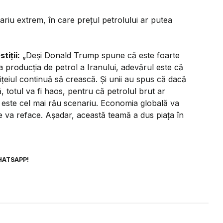
nariu extrem, în care prețul petrolului ar putea
tiții:
„Deși Donald Trump spune că este foarte
 producția de petrol a Iranului, adevărul este că
ițeiul continuă să crească. Și unii au spus că dacă
totul va fi haos, pentru că petrolul brut ar
a este cel mai rău scenariu. Economia globală va
e va reface. Așadar, această teamă a dus piața în
HATSAPP!