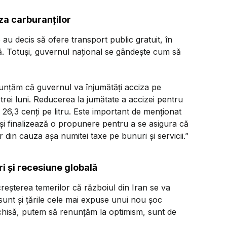
za carburanților
e au decis să ofere transport public gratuit, în
ă. Totuși, guvernul național se gândește cum să
nțăm că guvernul va înjumătăți acciza pe
trei luni. Reducerea la jumătate a accizei pentru
26,3 cenți pe litru. Este important de menționat
rd și finalizează o propunere pentru a se asigura că
 din cauza așa numitei taxe pe bunuri și servicii.”
ri și recesiune globală
reșterea temerilor că războiul din Iran se va
sunt și țările cele mai expuse unui nou șoc
hisă, putem să renunțăm la optimism, sunt de