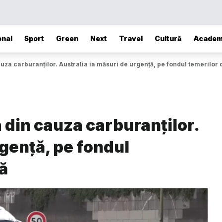
onal
Sport
Green
Next
Travel
Cultură
Academ
auza carburanților. Australia ia măsuri de urgență, pe fondul temerilor 
a din cauza carburanților.
rgență, pe fondul
ă