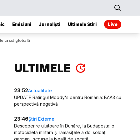
ic
Emisiuni
Jurnaliști
Ultimele Stiri
Live
de criză globală
ULTIMELE
23:52
Actualitate
UPDATE Ratingul Moody's pentru România: BAA3 cu
perspectivă negativă
23:46
Știri Externe
Descoperire uluitoare în Dunăre, la Budapesta: o
motocicletă militară și rămășițele a doi soldați
germani, scoase la iveală de secetă