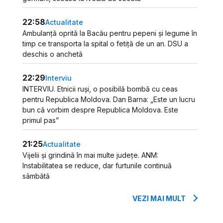
22:58
Actualitate
Ambulanță oprită la Bacău pentru pepeni și legume în
timp ce transporta la spital o fetiță de un an. DSU a
deschis o anchetă
22:29
Interviu
INTERVIU. Etnicii ruși, o posibilă bombă cu ceas
pentru Republica Moldova. Dan Barna: „Este un lucru
bun că vorbim despre Republica Moldova. Este
primul pas”
21:25
Actualitate
Vijelii și grindină în mai multe județe. ANM:
Instabilitatea se reduce, dar furtunile continuă
sâmbătă
VEZI MAI MULT