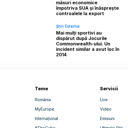
măsuri economice
împotriva SUA și înăsprește
controalele la export
Știri Externe
Mai mulți sportivi au
dispărut după Jocurile
Commonwealth-ului. Un
incident similar a avut loc în
2014
Teme
Servicii
România
Live
MyEurope
Video
Internațional
Emisiuni
#TheCube
Ultimele Știri