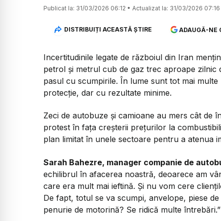
Publicat la:
31/03/2026 06:12
•
Actualizat la:
31/03/2026 07:16
DISTRIBUIȚI ACEASTĂ ȘTIRE
ADAUGĂ-NE 
Incertitudinile legate de războiul din Iran mențin
petrol și metrul cub de gaz trec aproape zilnic 
pasul cu scumpirile. În lume sunt tot mai multe
protecție, dar cu rezultate minime.
Zeci de autobuze și camioane au mers cât de în
protest în fața creșterii prețurilor la combustib
plan limitat în unele sectoare pentru a atenua i
Sarah Bahezre, manager companie de autob
echilibrul în afacerea noastră, deoarece am vân
care era mult mai ieftină. Și nu vom cere clienți
De fapt, totul se va scumpi, anvelope, piese d
penurie de motorină? Se ridică multe întrebări.