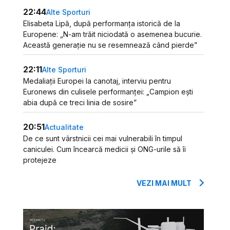
22:44
Alte Sporturi
Elisabeta Lipă, după performanța istorică de la
Europene: „N-am trăit niciodată o asemenea bucurie.
Această generație nu se resemnează când pierde”
22:11
Alte Sporturi
Medaliații Europei la canotaj, interviu pentru
Euronews din culisele performanței: „Campion ești
abia după ce treci linia de sosire”
20:51
Actualitate
De ce sunt vârstnicii cei mai vulnerabili în timpul
caniculei. Cum încearcă medicii și ONG-urile să îi
protejeze
VEZI MAI MULT