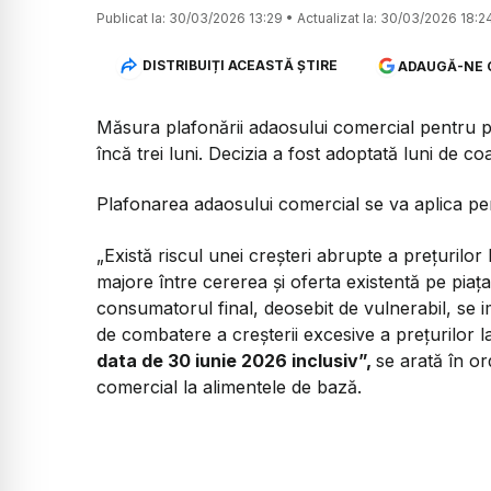
Publicat la:
30/03/2026 13:29
•
Actualizat la:
30/03/2026 18:2
DISTRIBUIȚI ACEASTĂ ȘTIRE
ADAUGĂ-NE 
Măsura plafonării adaosului comercial pentru p
încă trei luni. Decizia a fost adoptată luni de co
Plafonarea adaosului comercial se va aplica pe
„Există riscul unei creşteri abrupte a preţurilo
majore între cererea şi oferta existentă pe piaţa
consumatorul final, deosebit de vulnerabil, se
de combatere a creşterii excesive a preţurilor 
data de 30 iunie 2026 inclusiv”,
se arată în o
comercial la alimentele de bază.