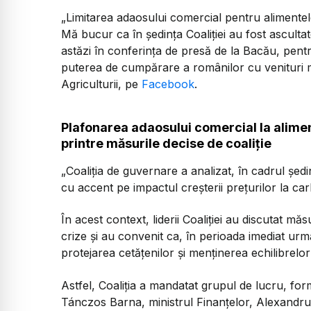
„Limitarea adaosului comercial pentru alimente
Mă bucur ca în ședința Coaliției au fost ascul
astăzi în conferința de presă de la Bacău, pent
puterea de cumpărare a românilor cu venituri mic
Agriculturii, pe
Facebook
.
Plafonarea adaosului comercial la alimen
printre măsurile decise de coaliție
„Coaliția de guvernare a analizat, în cadrul ședi
cu accent pe impactul creșterii prețurilor la ca
În acest context, liderii Coaliției au discutat mă
crize și au convenit ca, în perioada imediat ur
protejarea cetățenilor și menținerea echilibrel
Astfel, Coaliția a mandatat grupul de lucru, for
Tánczos Barna, ministrul Finanțelor, Alexandru