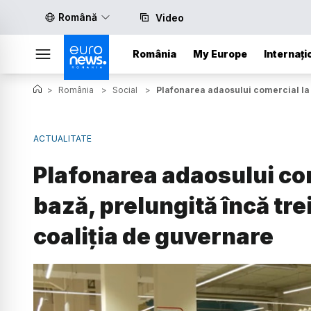
Română
Video
România
My Europe
Internați
>
România
>
Social
>
Plafonarea adaosului comercial la a
ACTUALITATE
Plafonarea adaosului com
bază, prelungită încă trei
coaliția de guvernare