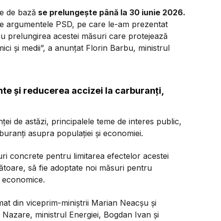
le de bază
se prelungește până la 30 iunie 2026.
tate argumentele PSD, pe care le-am prezentat
ru prelungirea acestei măsuri care protejează
i și medii”, a anunțat Florin Barbu, ministrul
te și reducerea accizei la carburanți,
nței de astăzi, principalele teme de interes public,
rburanți asupra populației și economiei.
suri concrete pentru limitarea efectelor acestei
mătoare, să fie adoptate noi măsuri pentru
or economice.
mat din viceprim-miniștrii Marian Neacșu și
 Nazare, ministrul Energiei, Bogdan Ivan și