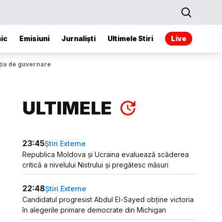
ic
Emisiuni
Jurnaliști
Ultimele Stiri
Live
iția de guvernare
ULTIMELE
23:45
Știri Externe
Republica Moldova și Ucraina evaluează scăderea
critică a nivelului Nistrului și pregătesc măsuri
22:48
Știri Externe
Candidatul progresist Abdul El-Sayed obține victoria
în alegerile primare democrate din Michigan