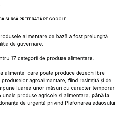
4
CA SURSĂ PREFERATĂ PE GOOGLE
rodusele alimentare de bază a fost prelungită
aliția de guvernare.
ntru 17 categorii de produse alimentare.
r la alimente, care poate produce dezechilibre
 produselor agroalimentare, fiind resimţită şi de
 impune luarea unor măsuri cu caracter temporar
la unele produse agricole şi alimentare,
până la
rdonanța de urgență privind Plafonarea adaosului