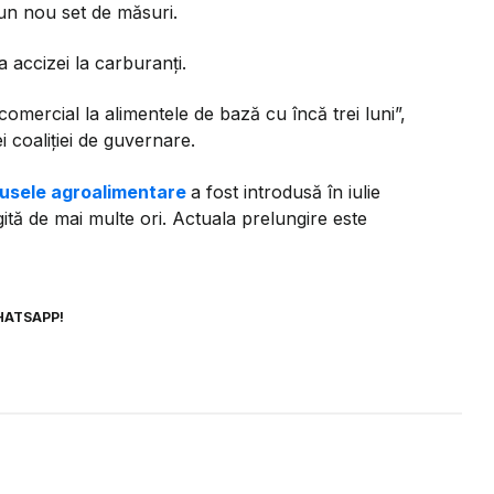
un nou set de măsuri.
 accizei la carburanți.
comercial la alimentele de bază cu încă trei luni”,
 coaliției de guvernare.
dusele agroalimentare
a fost introdusă în iulie
gită de mai multe ori. Actuala prelungire este
HATSAPP!