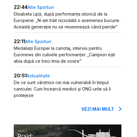
22:44
Alte Sporturi
Elisabeta Lipă, după performanța istorică de la
Europene: „N-am trăit niciodată o asemenea bucurie.
Această generație nu se resemnează când pierde”
22:11
Alte Sporturi
Medaliații Europei la canotaj, interviu pentru
Euronews din culisele performanței: „Campion ești
abia după ce treci linia de sosire”
20:51
Actualitate
De ce sunt vârstnicii cei mai vulnerabili în timpul
caniculei. Cum încearcă medicii și ONG-urile să îi
protejeze
VEZI MAI MULT