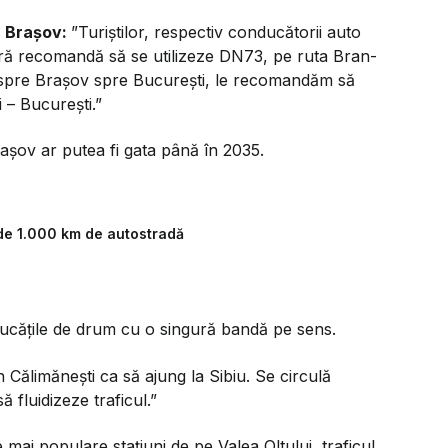
J Brașov:
”Turiștilor, respectiv conducătorii auto
ieră recomandă să se utilizeze DN73, pe ruta Bran-
dinspre Brașov spre București, le recomandăm să
 – București.”
rașov ar putea fi gata până în 2035.
de 1.000 km de autostradă
 bucățile de drum cu o singură bandă pe sens.
 Călimănești ca să ajung la Sibiu. Se circulă
ă fluidizeze traficul.”
e mai populare stațiuni de pe Valea Oltului, traficul