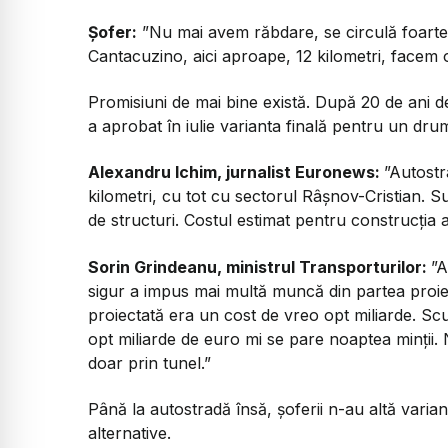
Șofer:
”Nu mai avem răbdare, se circulă foart
Cantacuzino, aici aproape, 12 kilometri, facem 
Promisiuni de mai bine există. După 20 de ani de
a aprobat în iulie varianta finală pentru un dru
Alexandru Ichim, jurnalist Euronews:
”Autostr
kilometri, cu tot cu sectorul Râșnov-Cristian. Su
de structuri. Costul estimat pentru construcția 
Sorin Grindeanu, ministrul Transporturilor:
”A
sigur a impus mai multă muncă din partea proi
proiectată era un cost de vreo opt miliarde. Scu
opt miliarde de euro mi se pare noaptea minții.
doar prin tunel.”
Până la autostradă însă, șoferii n-au altă varia
alternative.