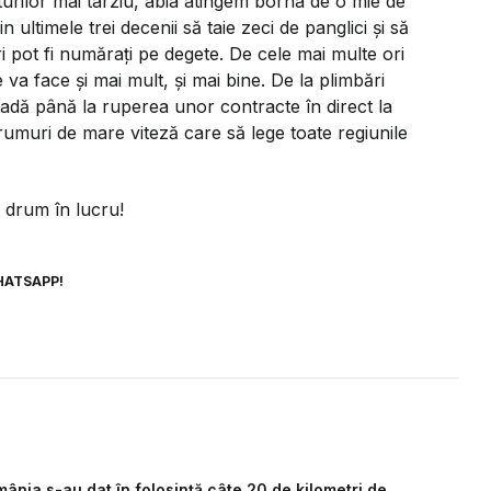
turilor mai târziu, abia atingem borna de o mie de
n ultimele trei decenii să taie zeci de panglici și să
 pot fi numărați pe degete. De cele mai multe ori
va face și mai mult, și mai bine. De la plimbări
radă până la ruperea unor contracte în direct la
rumuri de mare viteză care să lege toate regiunile
drum în lucru!
HATSAPP!
mânia s-au dat în folosință câte 20 de kilometri de