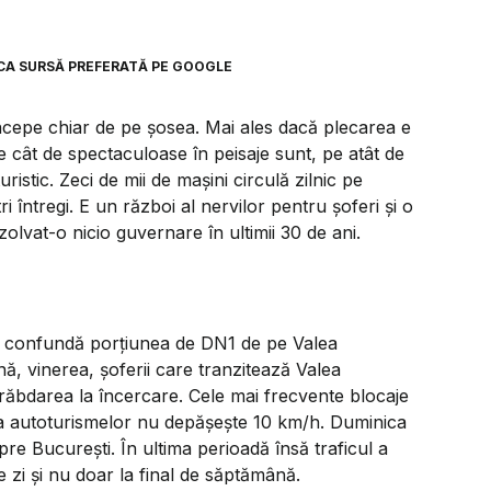
CA SURSĂ PREFERATĂ PE GOOGLE
cepe chiar de pe șosea. Mai ales dacă plecarea e
pe cât de spectaculoase în peisaje sunt, pe atât de
istic. Zeci de mii de mașini circulă zilnic pe
i întregi. E un război al nervilor pentru șoferi și o
lvat-o nicio guvernare în ultimii 30 de ani.
e confundă porțiunea de DN1 de pe Valea
nă, vinerea, șoferii care tranzitează Valea
 răbdarea la încercare. Cele mai frecvente blocaje
eza autoturismelor nu depășește 10 km/h. Duminica
re București. În ultima perioadă însă traficul a
 zi și nu doar la final de săptămână.