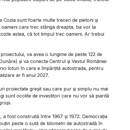
a Cozia sunt foarte multe treceri de pietoni și
i oameni care trec stânga dreapta, ba vor la
cozile astea, că tot timpul trec oameni. Ar trebui
 proiectului, va avea o lungime de peste 122 de
unăre) și va conecta Centrul şi Vestul României
ci loturi în care e împărțită autostrada, pentru
lizare ar fi anul 2027.
ri proiectate greșit sau care pur și simplu nu mai
regi sunt ocolite de investitori care nu vor să piardă
gropi.
, a fost construită între 1967 și 1972. Democrația
puțin peste o sută de kilometri de autostradă în