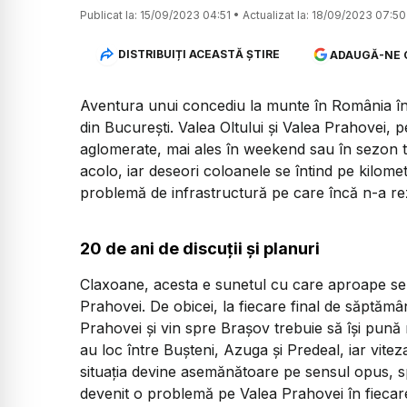
Publicat la:
15/09/2023 04:51
•
Actualizat la:
18/09/2023 07:50
DISTRIBUIȚI ACEASTĂ ȘTIRE
ADAUGĂ-NE 
Aventura unui concediu la munte în România în
din București. Valea Oltului și Valea Prahovei, 
aglomerate, mai ales în weekend sau în sezon tur
acolo, iar deseori coloanele se întind pe kilometr
problemă de infrastructură pe care încă n-a rezo
20 de ani de discuții și planuri
Claxoane, acesta e sunetul cu care aproape s
Prahovei. De obicei, la fiecare final de săptămâ
Prahovei și vin spre Brașov trebuie să își pună
au loc între Bușteni, Azuga și Predeal, iar vit
situația devine asemănătoare pe sensul opus, sp
devenit o problemă pe Valea Prahovei în fiecare