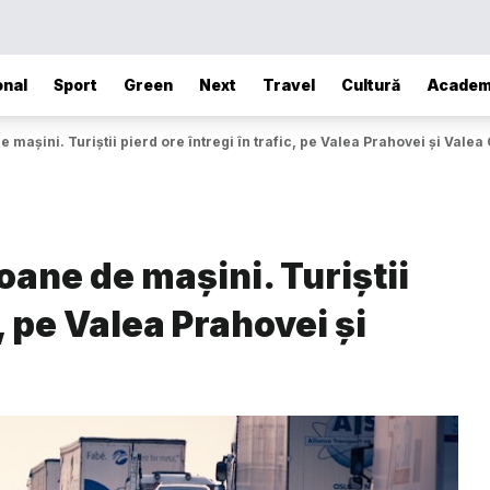
onal
Sport
Green
Next
Travel
Cultură
Academ
mașini. Turiștii pierd ore întregi în trafic, pe Valea Prahovei și Valea 
oane de mașini. Turiștii
c, pe Valea Prahovei și