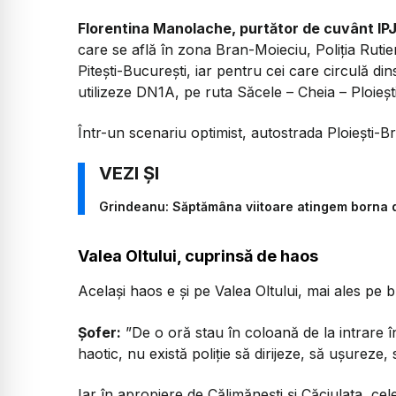
Florentina Manolache, purtător de cuvânt IP
care se află în zona Bran-Moieciu, Poliția Rut
Pitești-București, iar pentru cei care circulă 
utilizeze DN1A, pe ruta Săcele – Cheia – Ploiești
Într-un scenariu optimist, autostrada Ploiești-B
Grindeanu: Săptămâna viitoare atingem borna 
Valea Oltului, cuprinsă de haos
Același haos e și pe Valea Oltului, mai ales pe
Șofer:
”De o oră stau în coloană de la intrare în
haotic, nu există poliție să dirijeze, să ușureze, s
Iar în apropiere de Călimănești și Căciulata, cel