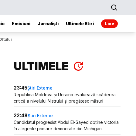
ic
Emisiuni
Jurnaliști
Ultimele Stiri
Live
Oltului
ULTIMELE
23:45
Știri Externe
Republica Moldova și Ucraina evaluează scăderea
critică a nivelului Nistrului și pregătesc măsuri
22:48
Știri Externe
Candidatul progresist Abdul El-Sayed obține victoria
în alegerile primare democrate din Michigan