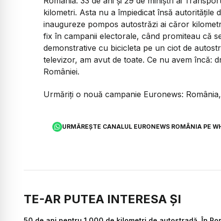
România. 33 de ani și 29 de miniștri ai Transpor
kilometri. Asta nu a împiedicat însă autoritățile di
inaugureze pompos autostrăzi ai căror kilometri
fix în campanii electorale, când promiteau că se 
demonstrative cu bicicleta pe un ciot de autost
televizor, am avut de toate. Ce nu avem încă: d
României.
Urmăriți o nouă campanie Euronews: România, 
URMĂREȘTE CANALUL EURONEWS ROMÂNIA PE W
TE-AR PUTEA INTERESA ȘI
50 de ani pentru 1.000 de kilometri de autostradă. În Ro