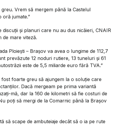
e greu. Vrem să mergem până la Castelul
o oră jumate.”
 discuții și planuri care nu au dus nicăieri, CNAIR
m de mare viteză.
ada Ploiești – Brașov va avea o lungime de 112,7
nt prevăzute 12 noduri rutiere, 13 tuneluri și 61
autostrăzii este de 5,5 miliarde euro fără TVA.”
 fost foarte greu să ajungem la o soluție care
ectanților. Dacă mergeam pe prima variantă
zați-mă, dar la 160 de kilometri să fie costuri de
 Nu poți să mergi de la Comarnic până la Brașov
ntă să scape de ambuteiaje decât să o ia pe rute