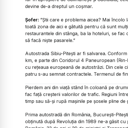
devine de-a dreptul un coșmar.
Șofer:
”Știi care e problema aicea? Mai încolo l
toată zona de aici e gâtuită pentru că sunt mulț
restaurantele din stânga, ba la hoteluri, se fac 
să facă niște pasarele.”
Autostrada Sibiu-Pitești ar fi salvarea. Conform
km, e parte din Coridorul 4 Paneuropean (Rin-D
cu rețeaua europeană de autostrăzi. Din cele cin
patru s-au semnat contractele. Termenul de fina
Pierdem ani din viață stând în coloană pe drumu
fac față creșterii valorilor de trafic. Regiuni înt
timp sau să-și rupă mașinile pe șosele pline de 
Prima autostradă din România, București-Pitești
obținută după Revoluția din 1989 ne-a găsit cu 