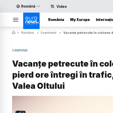
Română
Video
România
My Europe
Internați
>
România
>
Eveniment
>
Vacanțe petrecute în coloane de 
CAMPANIE
Vacanțe petrecute în col
pierd ore întregi în trafi
Valea Oltului