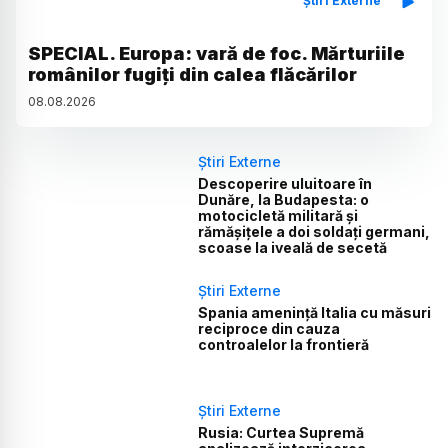
Știri Externe
SPECIAL. Europa: vară de foc. Mărturiile
românilor fugiți din calea flăcărilor
08
.
08
.
2026
Știri Externe
Descoperire uluitoare în
Dunăre, la Budapesta: o
motocicletă militară și
rămășițele a doi soldați germani,
scoase la iveală de secetă
Știri Externe
Spania amenință Italia cu măsuri
reciproce din cauza
controalelor la frontieră
Știri Externe
Rusia: Curtea Supremă