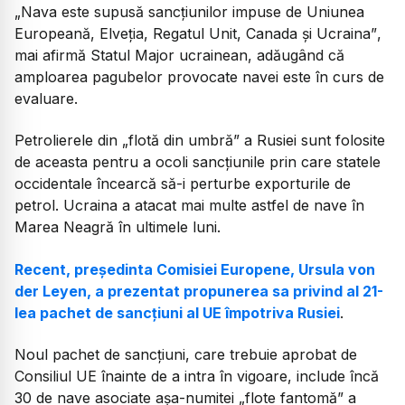
„Nava este supusă sancțiunilor impuse de Uniunea
Europeană, Elveția, Regatul Unit, Canada și Ucraina”
,
mai afirmă Statul Major ucrainean, adăugând că
amploarea pagubelor provocate navei este în curs de
evaluare.
Petrolierele din
„flotă din umbră”
a Rusiei sunt folosite
de aceasta pentru a ocoli sancțiunile prin care statele
occidentale încearcă să-i perturbe exporturile de
petrol. Ucraina a atacat mai multe astfel de nave în
Marea Neagră în ultimele luni.
Recent, președinta Comisiei Europene, Ursula von
der Leyen, a prezentat propunerea sa privind al 21-
lea pachet de sancțiuni al UE împotriva Rusiei
.
Noul pachet de sancțiuni, care trebuie aprobat de
Consiliul UE înainte de a intra în vigoare, include încă
30 de nave asociate așa-numitei
„flote fantomă”
a