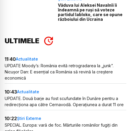
Văduva lui Aleksei Navalnîi îi
îndeamnă pe ruși să voteze
partidul Iabloko, care se opune
războiului din Ucraina
ULTIMELE
11:40
Actualitate
UPDATE Moody’s: România evită retrogradarea la „junk”.
Nicușor Dan: E esențial ca România să revină la creștere
economică
10:43
Actualitate
UPDATE. Două barje au fost scufundate în Dunăre pentru a
redirecționa apa către Cernavodă. Operațiunea a durat 11 ore
10:22
Știri Externe
SPECIAL. Europa: vară de foc. Mărturiile românilor fugiți din