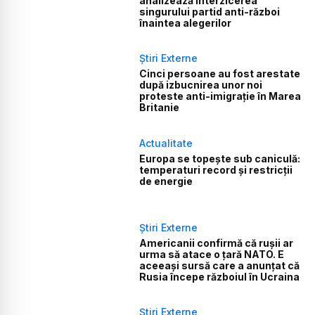
analizează interzicerea
singurului partid anti-război
înaintea alegerilor
Știri Externe
Cinci persoane au fost arestate
după izbucnirea unor noi
proteste anti-imigrație în Marea
Britanie
Actualitate
Europa se topește sub caniculă:
temperaturi record și restricții
de energie
Știri Externe
Americanii confirmă că rușii ar
urma să atace o țară NATO. E
aceeași sursă care a anunțat că
Rusia începe războiul în Ucraina
Știri Externe